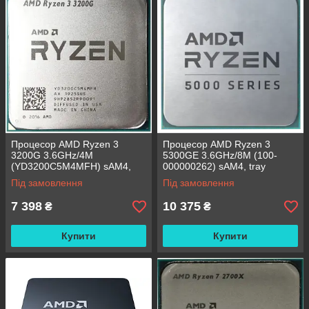
Процесор AMD Ryzen 3
Процесор AMD Ryzen 3
3200G 3.6GHz/4M
5300GE 3.6GHz/8M (100-
(YD3200C5M4MFH) sAM4,
000000262) sAM4, tray
tray
Під замовлення
Під замовлення
7 398
10 375
₴
₴
Купити
Купити