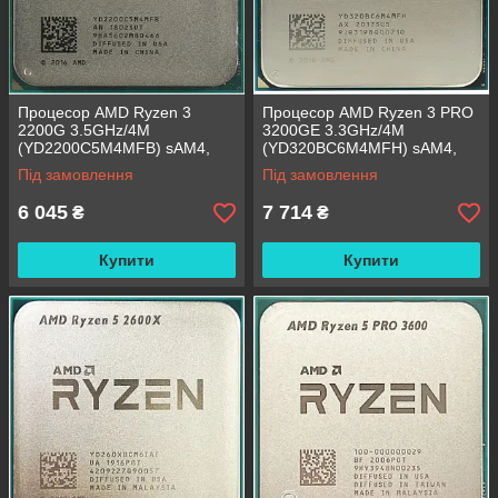
Процесор AMD Ryzen 3
Процесор AMD Ryzen 3 PRO
2200G 3.5GHz/4M
3200GE 3.3GHz/4M
(YD2200C5M4MFB) sAM4,
(YD320BC6M4MFH) sAM4,
tray
tray
Під замовлення
Під замовлення
6 045
7 714
₴
₴
Купити
Купити