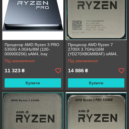
Процесор AMD Ryzen 3 PRO
Процесор AMD Ryzen 7
5350G 4.0GHz/8M (100-
2700X 3.7GHz/16M
000000256) sAM4, tray
(YD270XBGM88AF) sAM4,
tray
Під замовлення
Під замовлення
11 323
14 886
₴
₴
Купити
Купити