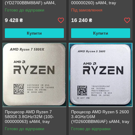
(YD2700BBM88AF) sAM4,
000000260) sAM4, tray
tray
Готово до відправки
Під замовлення
9 428
16 240
₴
₴
Купити
Купити
Процесор AMD Ryzen 7
Процесор AMD Ryzen 5 2600
5800X 3.8GHz/32M (100-
3.4GHz/16M
000000063) sAM4, tray
(YD2600BBM6IAF) sAM4, tray
Готово до відправки
Готово до відправки