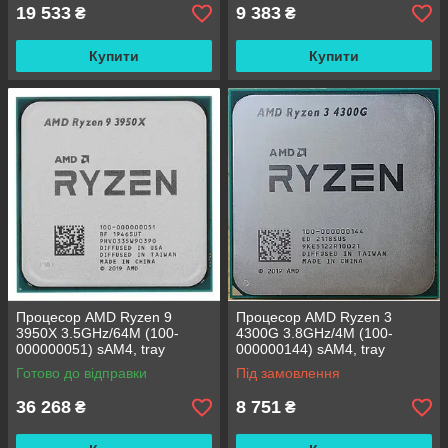
19 533
9 383
₴
₴
Купити
Купити
Процесор AMD Ryzen 9
Процесор AMD Ryzen 3
3950X 3.5GHz/64M (100-
4300G 3.8GHz/4M (100-
000000051) sAM4, tray
000000144) sAM4, tray
Готово до відправки
Під замовлення
36 268
8 751
₴
₴