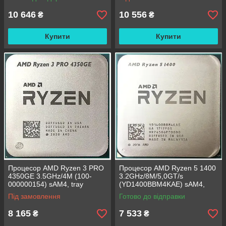
10 646
10 556
₴
₴
Купити
Купити
Процесор AMD Ryzen 3 PRO
Процесор AMD Ryzen 5 1400
4350GE 3.5GHz/4M (100-
3.2GHz/8M/5,0GT/s
000000154) sAM4, tray
(YD1400BBM4KAE) sAM4,
tray
Під замовлення
Готово до відправки
8 165
7 533
₴
₴