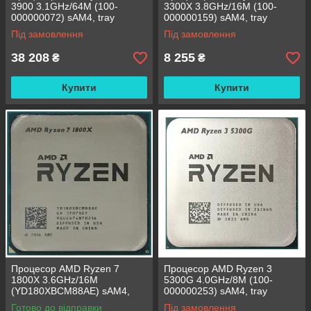
3900 3.1GHz/64M (100-
3300X 3.8GHz/16M (100-
000000072) sAM4, tray
000000159) sAM4, tray
Під замовлення
Під замовлення
38 208
8 255
₴
₴
Купити
Купити
Процесор AMD Ryzen 7
Процесор AMD Ryzen 3
1800X 3.6GHz/16M
5300G 4.0GHz/8M (100-
(YD180XBCM88AE) sAM4,
000000253) sAM4, tray
tray
Готово до відправки
Під замовлення