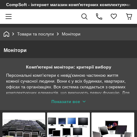
CompSoft - інтернет магазин комп'ютерних комплектуючих т
Товари та послуги
Монітори
Монітори
Комп'ютерні монітори: критерії вибору
Персональні комп'ютери є невід'ємною частиною життя
кожної сучасної людини. Вони є у всіх будинках, квартирах,
офісах та організаціях. Вся система складається з окремих
комплектуючих елементів, що виконують певну функцію. Для
виведення і передавання інформації використовуються
Показати все
монітори. Пристрої класичного типу в якості зовнішнього
екрану сумісні з ноутбуками і стандартними ПК. Якісні
показники візуалізації даних залежать від параметрів виробу.
Тому важливо купувати таку модель, яка б
характеризувалася хорошою місткістю і деталізацією.
На ринку можна знайти монітори з діагоналлю від 15 дюймів