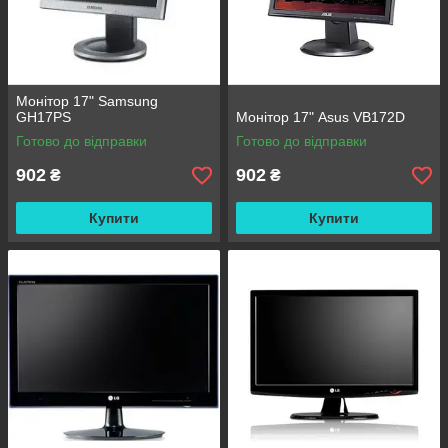
Монітор 17" Samsung
GH17PS
Монітор 17" Asus VB172D
Готово до відправки
Готово до відправки
902
902
₴
₴
Купити
Купити