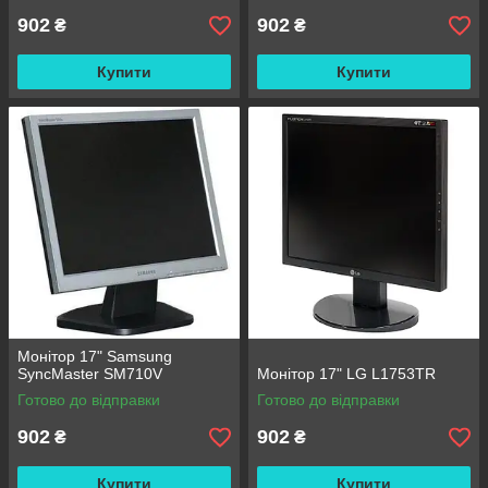
902
902
₴
₴
Купити
Купити
Монітор 17" Samsung
SyncMaster SM710V
Монітор 17" LG L1753TR
Готово до відправки
Готово до відправки
902
902
₴
₴
Купити
Купити