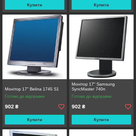
відтвореного зображення. Тому рекомендується зупинити
Купити
Купити
вибір на моделі, що володіє хорошим дозволом, бажано
максимальним. Поширеними є пристрою з роздільною
здатністю 1920 х 1080 пікселів.
Яскравість – ще один показник, який не можна ігнорувати.
Стандартним варіантом вважається показник 250 кд/м2.
Заздалегідь необхідно визначитися з місцем розташування
монітора. Потрібні підвищені показники цього параметра,
якщо пристрій буде знаходитися навпроти вікна.
Монітор 17" Samsung
Монітор 17" Belina 1745 S1
SyncMaster 740n
Готово до відправки
Готово до відправки
902
902
₴
₴
Купити
Купити