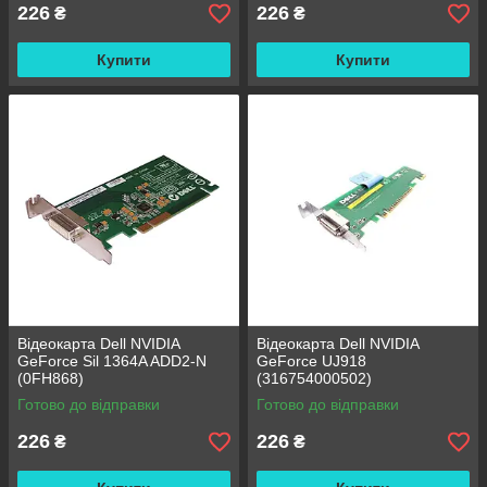
226
226
₴
₴
Купити
Купити
Відеокарта Dell NVIDIA
Відеокарта Dell NVIDIA
GeForce Sil 1364A ADD2-N
GeForce UJ918
(0FH868)
(316754000502)
Готово до відправки
Готово до відправки
226
226
₴
₴