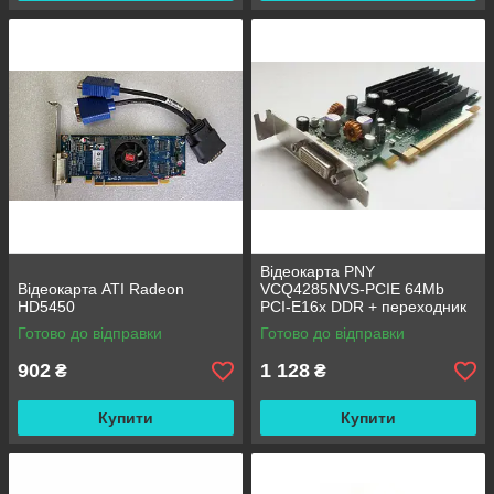
Відеокарта PNY
Відеокарта ATI Radeon
VCQ4285NVS-PCIE 64Mb
HD5450
PCI-E16x DDR + переходник
Готово до відправки
Готово до відправки
902
1 128
₴
₴
Купити
Купити