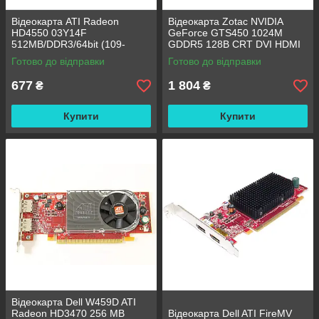
Відеокарта ATI Radeon
Відеокарта Zotac NVIDIA
HD4550 03Y14F
GeForce GTS450 1024M
512MB/DDR3/64bit (109-
GDDR5 128B CRT DVI HDMI
B94741-A00) PCI-E БВ
DP (288-2N184-201ZT) PCI-E
Готово до відправки
Готово до відправки
БВ
677
1 804
₴
₴
Купити
Купити
Відеокарта Dell W459D ATI
Radeon HD3470 256 MB
Відеокарта Dell ATI FireMV