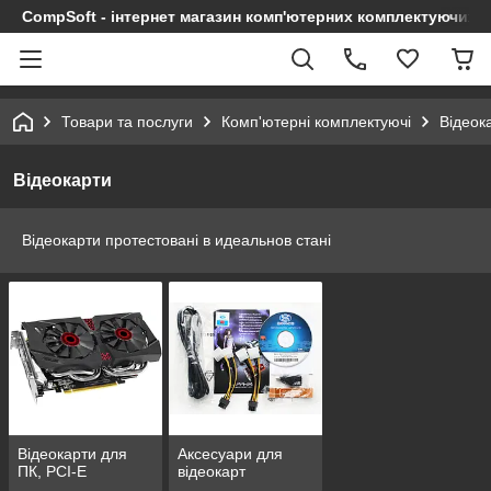
CompSoft - інтернет магазин комп'ютерних комплектуючих т
Товари та послуги
Комп'ютерні комплектуючі
Відеок
Відеокарти
Відеокарти протестовані в идеальнов стані
Відеокарти для
Аксесуари для
ПК, PCI-E
відеокарт