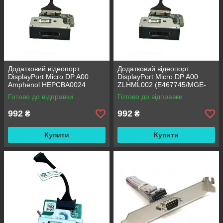
Додатковий відеопорт
Додатковий відеопорт
DisplayPort Micro DP A00
DisplayPort Micro DP A00
Amphenol HEPCBA0024
ZLHML002 (E467745/MGE-
(E305886) для Dell Optiplex
1140 Rev: 1.0) для Dell
Готово до відправки
Готово до відправки
micro
Optiplex micro
992
992
₴
₴
Купити
Купити