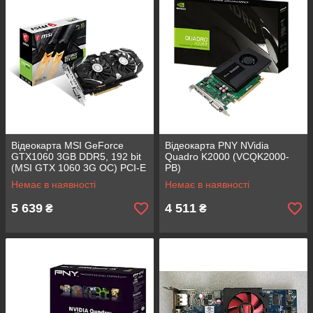
Відеокарта MSI GeForce
Відеокарта PNY NVidia
GTX1060 3GB DDR5, 192 bit
Quadro K2000 (VCQK2000-
(MSI GTX 1060 3G OC) PCI-E
PB)
БУ
Немає в наявності
Немає в наявності
5 639
4 511
₴
₴