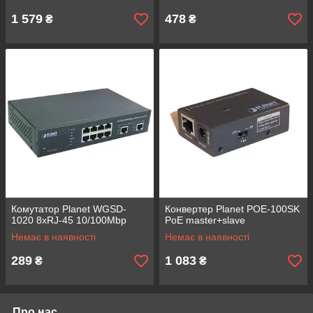
1 579
478
₴
₴
Комутатор Planet WGSD-
Конвертер Planet POE-100SK
1020 8xRJ-45 10/100Mbp
PoE master+slave
Немає в наявності
Немає в наявності
289
1 083
₴
₴
Про нас