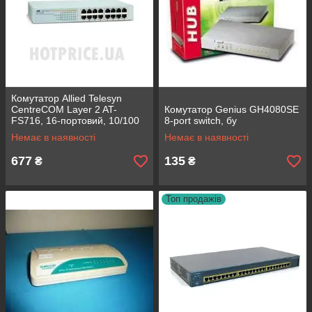
Комутатор Allied Telesyn
CentreCOM Layer 2 AT-
Комутатор Genius GH4080SE
FS716, 16-портовий, 10/100
8-port switch, бу
Ethernet, бу
Немає в наявності
Немає в наявності
677
135
₴
₴
Топ продажів