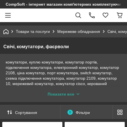
CompSoft - інтернет магазин комп'ютерних комплектуючих т
Товари та послуги
Мережеве обладнання
Свічі, ко
Свічі, комутатори, фаєрволи
комутатори, куплю комутатори, комутатор портів,
підключення комутатора, електронний комутатор, комутатор
2108, ціна комутатор, порт комутатора, switch комутатор,
схема підключення комутатора, комутатор 2109, комутатор
10, мережевий комутатор, комутатор cisco, керований
комутатор, комутатор hp, активне мережеве обладнання,
Показати все
мережеве обладнання, switch, свіч
Сортування
0
Фільтри