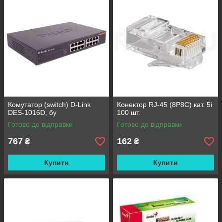
Комутатор (switch) D-Link
Конектор RJ-45 (8P8C) кат. 5і
DES-1016D, бу
100 шт.
Готово до відправки
Готово до відправки
767
162
₴
₴
Купити
Купити