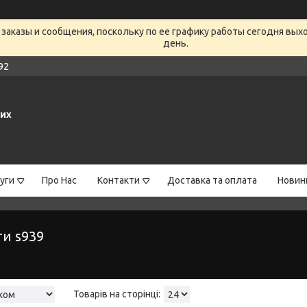
заказы и сообщения, поскольку по ее графику работы сегодня вых
день.
92
них
уги
Про Нас
Контакти
Доставка та оплата
Новин
ти s939