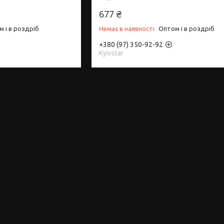
677 ₴
 і в роздріб
Немає в наявності
Оптом і в роздріб
+380 (97) 350-92-92
Kyivstar