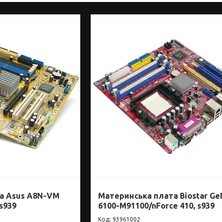
а Asus A8N-VM
Материнська плата Biostar Ge
s939
6100-M91100/nForce 410, s939
93961002