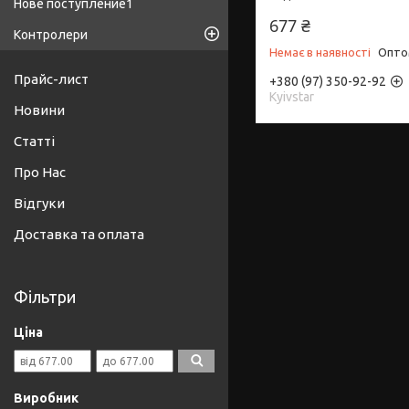
Нове поступление1
677 ₴
Контролери
Немає в наявності
Оптом
Прайс-лист
+380 (97) 350-92-92
Kyivstar
Новини
Статті
Про Нас
Відгуки
Доставка та оплата
Фільтри
Ціна
Виробник