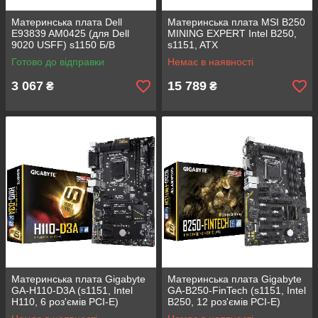
Материнська плата Dell
Материнська плата MSI B250
E93839 AM0425 (для Dell
MINING EXPERT Intel B250,
9020 USFF) s1150 Б/В
s1151, ATX
Готово до відправки
Немає в наявності
3 067
15 789
₴
₴
Материнська плата Gigabyte
Материнська плата Gigabyte
GA-H110-D3A (s1151, Intel
GA-B250-FinTech (s1151, Intel
H110, 6 роз'ємів PCI-E)
B250, 12 роз'ємів PCI-E)