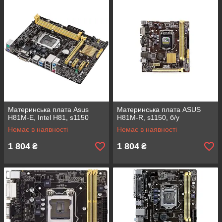
Материнська плата Asus
Материнська плата ASUS
H81M-E, Intel H81, s1150
H81M-R, s1150, б/у
Немає в наявності
Немає в наявності
1 804
1 804
₴
₴