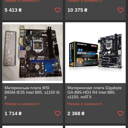
Немає в наявності
Немає в наявності
5 413
10 375
₴
₴
Материнська плата MSI
Материнская плата Gigabyte
B85M-IE35 Intel B85, s1150 б/
GA-B85-HD3 R4 Intel B85,
у
s1150, mATX
Немає в наявності
Немає в наявності
1 714
2 368
₴
₴