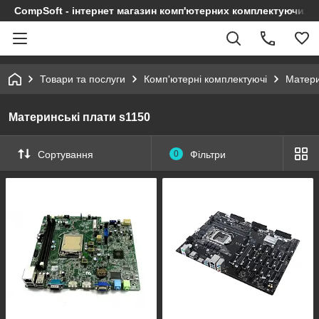
CompSoft - інтернет магазин комп'ютерних комплектуючих т
Товари та послуги
Комп'ютерні комплектуючі
Матери
Материнські плати s1150
Сортування
0
Фільтри