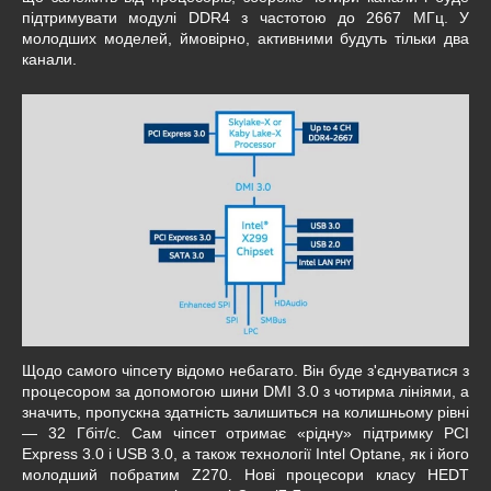
підтримувати модулі DDR4 з частотою до 2667 МГц. У
молодших моделей, ймовірно, активними будуть тільки два
канали.
Щодо самого чіпсету відомо небагато. Він буде з'єднуватися з
процесором за допомогою шини DMI 3.0 з чотирма лініями, а
значить, пропускна здатність залишиться на колишньому рівні
— 32 Гбіт/с. Сам чіпсет отримає «рідну» підтримку PCI
Express 3.0 і USB 3.0, а також технології Intel Optane, як і його
молодший побратим Z270. Нові процесори класу HEDT