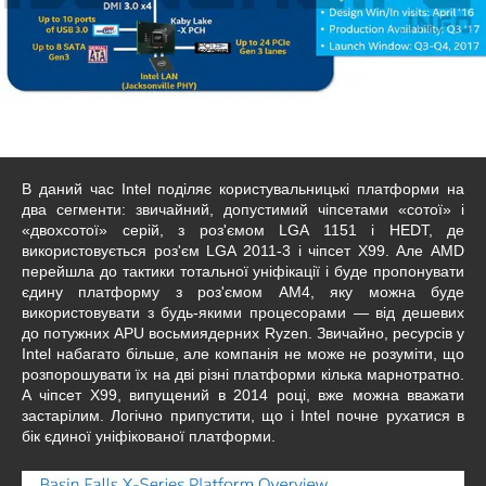
В даний час Intel поділяє користувальницькі платформи на
два сегменти: звичайний, допустимий чіпсетами «сотої» і
«двохсотої» серій, з роз'ємом LGA 1151 і HEDT, де
використовується роз'єм LGA 2011-3 і чіпсет X99. Але AMD
перейшла до тактики тотальної уніфікації і буде пропонувати
єдину платформу з роз'ємом AM4, яку можна буде
використовувати з будь-якими процесорами — від дешевих
до потужних APU восьмиядерних Ryzen. Звичайно, ресурсів у
Intel набагато більше, але компанія не може не розуміти, що
розпорошувати їх на дві різні платформи кілька марнотратно.
А чіпсет X99, випущений в 2014 році, вже можна вважати
застарілим. Логічно припустити, що і Intel почне рухатися в
бік єдиної уніфікованої платформи.