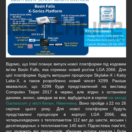
Відомо, що Intel планує випуск нової платформи під кодовим
ім'ям Basin Falls, яка отримає новий роз'єм LGA 2066. Для
цієї платформи будуть випущені процесори Skylake-X і Kaby
Lake-X, а також розроблено новий чіпсет X299. Раніше
вважалося, що X299 буде представлений на виставці
Computex Taipei 2017 в червні, але згідно з останніми
даними, анонс, швидше за все, відбудеться в серпні
на заході
Gamescom у місті Кельн, Німеччина
. Воно пройде з 22 по 26
серпня цього року. Для нової платформи будуть
представлені процесори в корпусі LGA 2066, від
чотирьохядерних з теплопакетом 112 ват до шести, восьми і
десятиядерных з теплопакетом 140 ватт. Підсистема пам'яті,
що залежить від процесорів, збереже чотири канали і буде