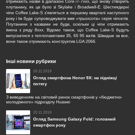
отримають назви в діапазоні Core i7-7xxx, що знову створить
плутанину, як це було зі Skylake і Broadwell-E. Шестиядерні
чіпи Coffee Lake-S з'являться в першому кварталі наступного
року і їм буде супроводжувати вже «трьохсота» серія чіпсетів.
Плутанини з назвами не буде, оскільки ці чіпи отримають
імена з ряду 8xxx. Відомо також, що Coffee Lake-S будуть
випускатися з теплопакетами 35, 65 95 ватів. Швидше за все,
вони також отримають конструктив LGA 2066.
Інші новини рубрики
20.11.2019
Огляд смартфона Honor 9X: на підніжці
потягу
З виведенням на світовий ринок смартфонів у «бюджетно-
молодіжного» підрозділу Huawei
20.11.2019
Огляд Samsung Galaxy Fold: головний
смартфон року