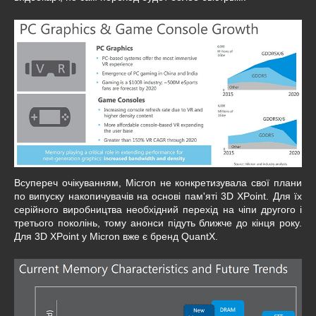
Всупереч очікуванням, Micron не конкретизувала свої плани
по випуску накопичувачів на основі пам'яті 3D XPoint. Для їх
серійного виробництва необхідний перехід на чіпи другого і
третього поколінь, тому анонси підуть ближче до кінця року.
Для 3D XPoint у Micron вже є бренд QuantX.