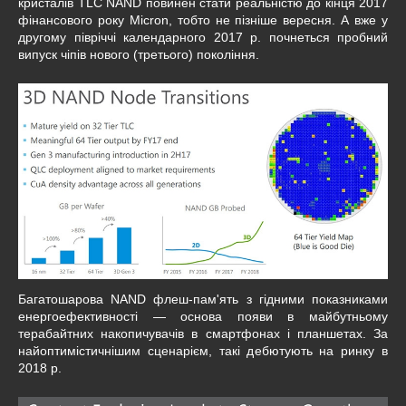
кристалів TLC NAND повинен стати реальністю до кінця 2017
фінансового року Micron, тобто не пізніше вересня. А вже у
другому півріччі календарного 2017 р. почнеться пробний
випуск чіпів нового (третього) покоління.
Багатошарова NAND флеш-пам'ять з гідними показниками
енергоефективності — основа появи в майбутньому
терабайтних накопичувачів в смартфонах і планшетах. За
найоптимістичнішим сценарієм, такі дебютують на ринку в
2018 р.