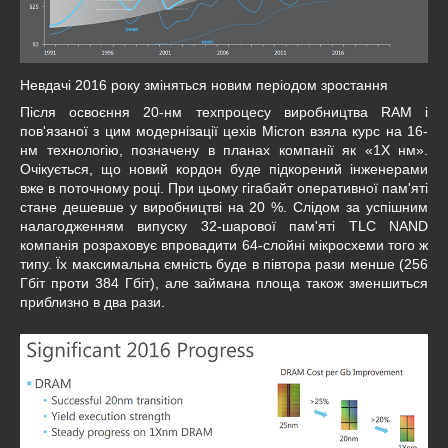
Невдачі 2016 року зміняться новим періодом зростання
Після освоєння 20-нм техпроцесу виробництва RAM і
пов'язаної з цим модернізації цехів Micron взяла курс на 16-
нм технологію, позначену в планах компанії як «1X нм».
Очікується, що новий кордон буде підкорений інженерами
вже в поточному році. При цьому гігабайт оперативної пам'яті
стане дешевше у виробництві на 20 %. Слідом за успішним
налагодженням випуску 32-шарової пам'яті TLC NAND
компанія розраховує впровадити 64-слойні мікросхеми того ж
типу. Їх максимальна ємність буде в півтора рази менше (256
Гбіт проти 384 Гбіт), але займана площа також зменшиться
приблизно в два рази.