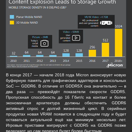
В конце 2017 — начале 2018 года Micron анонсирует новую
буферную память для графических адаптеров и консольных
SoC — GDDR6. В отличие от GDDR5X она значительно — в
два раза — превзойдёт показатели скорости GDDR5.
Пропускная способность до 16 Гбит/с на контакт и более
экономичная архитектура должны обеспечить GDDR6
активный спрос и долгий жизненный цикл. В серийных
продуктах новая VRAM появится в следующем году и будет
оставаться актуальной ещё как минимум несколько лет.
Игровые приставки мигрируют с GDDR5 на GDDR6 позже
видеокарт, но сам переход будет более быстрым.