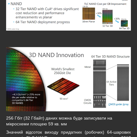
256 Гбіт (32 Гбайт) даних можна буде записувати на
мікросхеми площею 59 кв. мм
Значний відсоток виходу придатних (робочих) 64-шарових