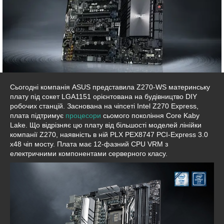
Сьогодні компанія ASUS представила Z270-WS материнську
плату під сокет LGA1151 орієнтована на будівництво DIY
робочих станцій. Заснована на чіпсеті Intel Z270 Express,
плата підтримує
процесори
сьомого покоління Core Kaby
Lake. Що відрізняє цю плату від більшості моделей лінійки
компанії Z270, наявність в ній PLX PEX8747 PCI-Express 3.0
x48 чіп мосту. Плата має 12-фазний CPU VRM з
електричними компонентами серверного класу.