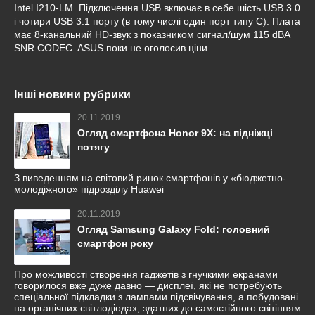
Intel I210-LM. Підключення USB включає в себе шість USB 3.0
і чотири USB 3.1 порту (в тому числі один порт типу C). Плата
має 8-канальний HD-звук з показником сигнал/шум 115 dBA
SNR CODEC. ASUS поки не оголосив ціни.
Інші новини рубрики
20.11.2019
Огляд смартфона Honor 9X: на підніжці
потягу
З виведенням на світовий ринок смартфонів у «бюджетно-
молодіжного» підрозділу Huawei
20.11.2019
Огляд Samsung Galaxy Fold: головний
смартфон року
Про можливості створення гаджетів з гнучкими екранами
говорилося вже дуже давно — дисплеї, які не потребують
спеціальної підкладки з лампами підсвічування, а побудовані
на органічних світлодіодах, здатних до самостійного світінням