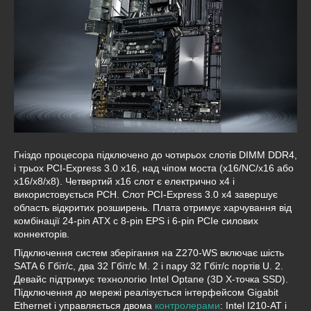
Гніздо процесора підключено до чотирьох слотів DIMM DDR4,
і трьох PCI-Express 3.0 x16, над чіпом моста (x16/NC/x16 або
x16/x8/x8). Четвертий x16 слот є електрично x4 і
використовується PCH. Слот PCI-Express 3.0 x4 завершує
область відкритих розширень. Плата отримує харчування від
комбінації 24-pin ATX c 8-pin EPS і 6-pin PCIe силових
коннекторів.
Підключення систем зберігання на Z270-WS включає шість
SATA 6 Гбіт/с, два 32 Гбіт/с M. 2 і пару 32 Гбіт/с портів U. 2.
Девайс підтримує технологію Intel Optane (3D X-точка SSD).
Підключення до мережі реалізується інтерфейсом Gigabit
Ethernet і управляється двома
контролерами
: Intel I210-AT і