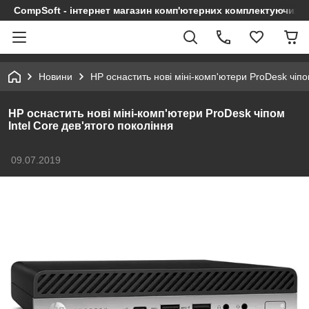
CompSoft - інтернет магазин комп'ютерних комплектуючих т
Новини
HP оснастить нові міні-комп'ютери ProDesk чіпом
HP оснастить нові міні-комп'ютери ProDesk чіпом
Intel Core дев'ятого покоління
09.07.2019