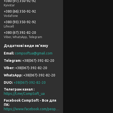
+380 (97) 350-92-92
Kyivstar
+380 (66) 350-92-92
Vodafone
+380 (93) 350-92-92
Lifecell
+380 (67) 392-82-20
Viber, WhatsApp, Telegram
compsoftua@gmail.com
+38(067)-392-82-20
+38(067)-392-82-20
+38(067)-392-82-20
DUO
+38(067)-392-82-20
Телеграм канал
https://t.me/CompSoft_ua
Facebook CompSoft - Все для
ПК
https://www.facebook.com/people/CompSoft-Все-для-ПК/61573976796581/