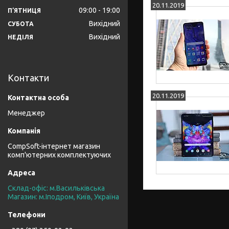
20.11.2019
09:00
19:00
ПʼЯТНИЦЯ
Вихідний
СУБОТА
Вихідний
НЕДІЛЯ
Контакти
20.11.2019
Менеджер
CompSoft-інтернет магазин
комп'ютерних комплектуючих
Склад-офіс: м.Васильківська
Магазин: м.Іподром, Київ, Україна