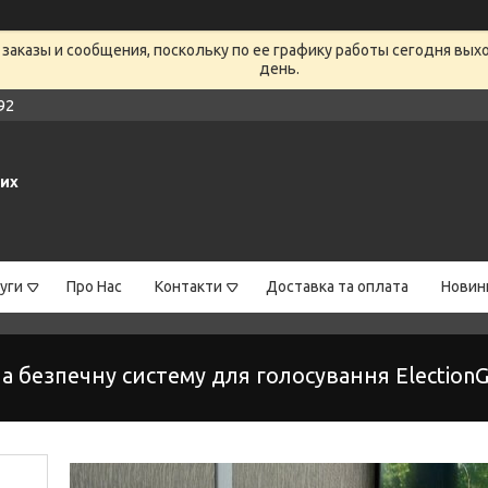
заказы и сообщения, поскольку по ее графику работы сегодня вых
день.
92
них
уги
Про Нас
Контакти
Доставка та оплата
Новин
ла безпечну систему для голосування Election