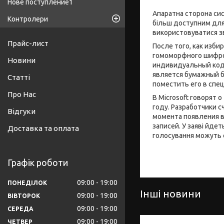
Нове поступление1
Апаратна сторона си
Контролери
більш доступним для
використовуватися зв
Прайс-лист
После того, как изб
гомоморфного шифров
Новини
индивидуальный код,
является бумажный б
Статті
поместить его в спе
Про Нас
В Microsoft говорят
году. Разработчики с
Відгуки
момента появления в
записей. У заяві йде
Доставка та оплата
голосування можуть 
Графік роботи
09:00
19:00
ПОНЕДІЛОК
Інші новини
09:00
19:00
ВІВТОРОК
09:00
19:00
СЕРЕДА
09:00
19:00
ЧЕТВЕР