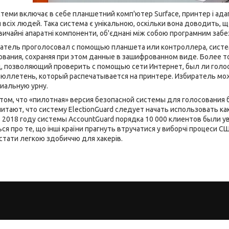
стеми включає в себе планшетний комп'ютер Surface, принтер і ад
 всіх людей. Така система є унікальною, оскільки вона доводить,
ичайні апаратні компоненти, об'єднані між собою програмним заб
иратель проголосовал с помощью планшета или контроллера, систе
ания, сохраняя при этом данные в зашифрованном виде. Более т
 позволяющий проверить с помощью сети Интернет, был ли голо
юллетень, который распечатывается на принтере. Избиратель мо
циальную урну.
 о том, что «пилотная» версия безопасной системы для голосовани
читают, что систему ElectionGuard следует начать использовать ка
 2018 году системы AccountGuard порядка 10 000 клиентов были 
ться про те, що інші країни прагнуть втручатися у виборчі процеси
стати легкою здобиччю для хакерів.