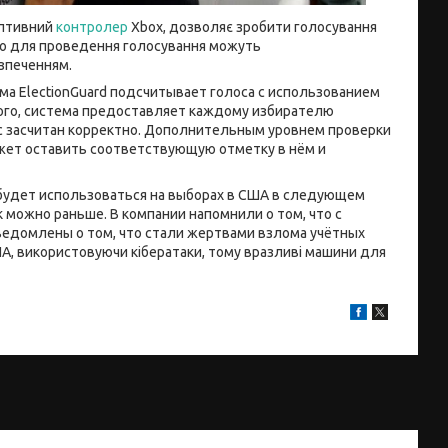
аптивний
контролер
Xbox, дозволяє зробити голосування
 що для проведення голосування можуть
езпеченням.
ма ElectionGuard подсчитывает голоса с использованием
ого, система предоставляет каждому избирателю
с засчитан корректно. Дополнительным уровнем проверки
жет оставить соответствующую отметку в нём и
я будет использоваться на выборах в США в следующем
к можно раньше. В компании напомнили о том, что с
уведомлены о том, что стали жертвами взлома учётных
 США, використовуючи кібератаки, тому вразливі машини для