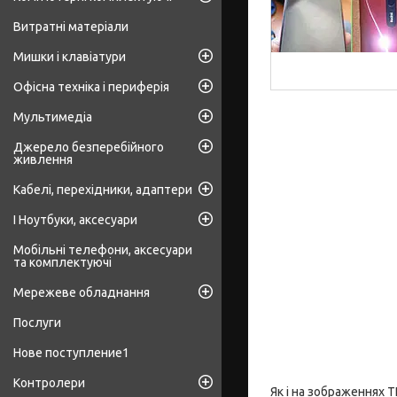
Витратні матеріали
Мишки і клавіатури
Офісна техніка і периферія
Мультимедіа
Джерело безперебійного
живлення
Кабелі, перехідники, адаптери
І Ноутбуки, аксесуари
Мобільні телефони, аксесуари
та комплектуючі
Мережеве обладнання
Послуги
Нове поступление1
Контролери
Як і на зображеннях 