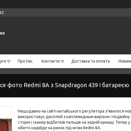
92
них
уги
Про Нас
Контакти
Доставка та оплата
Новин
ся фото Redmi 8A з Snapdragon 439 і батареєю 
Нещодавно на сайті китайського регулятора з'явилося но
використовує дисплей з каплевидным вирізом і подвійну 
сторін і сканер відбитків пальців на задній кришці. Тепер 
нібито надійде на ринок під ім'ям Redmi 8A.