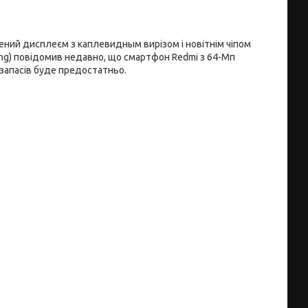
ний дисплеєм з каплевидным вирізом і новітнім чіпом
bing) повідомив недавно, що смартфон Redmi з 64-Мп
 запасів буде предостатньо.