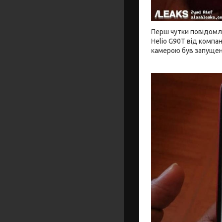
Перш чутки повідомл
Helio G90T від компа
камерою був запущени