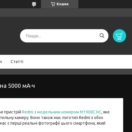
Кошик
и
Статті
на 5000 мА·ч
ве пристрій
Redmi з модельним номером M1908C3IC
, яке
тильну камеру. Воно також має логотип Redmi з обох
у нас є перші реальні фотографії цього смартфона, який