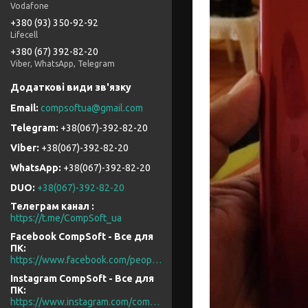
Vodafone
+380 (93) 350-92-92
Lifecell
+380 (67) 392-82-20
Viber, WhatsApp, Telegram
compsoftua@gmail.com
+38(067)-392-82-20
+38(067)-392-82-20
+38(067)-392-82-20
DUO
+38(067)-392-82-20
Телеграм канал
https://t.me/CompSoft_ua
Facebook CompSoft - Все для
ПК
https://www.facebook.com/people/CompSoft-Все-для-ПК/61573976796581/
Instagram CompSoft - Все для
ПК
https://www.instagram.com/compsoft.ua/