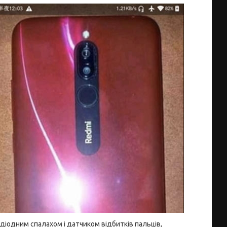
одіодним спалахом і датчиком відбитків пальців,