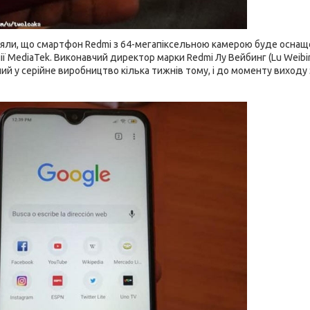
яли, що смартфон Redmi з 64-мегапіксельною камерою буде оснаще
нії MediaTek. Виконавчий директор марки Redmi Лу Вейбинг (Lu Wei
й у серійне виробництво кілька тижнів тому, і до моменту виходу