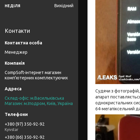
Вихідний
НЕДІЛЯ
Контакти
Менеджер
CompSoft-інтернет магазин
комп'ютерних комплектуючих
Судячи з фотографій,
апарат поставляється 
Склад-офіс: м.Васильківська
однокристальних сис
Магазин: м.Іподром, Київ, Україна
64-мегапіксельний д
+380 (97) 350-92-92
Kyivstar
+380 (66) 350-92-92