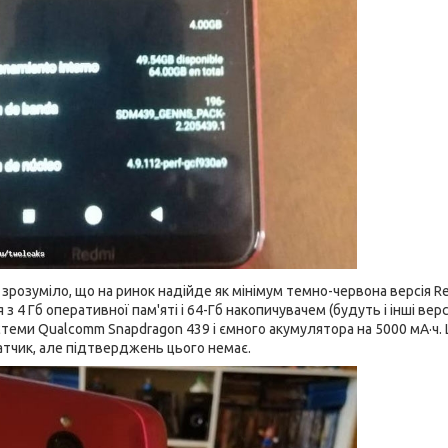
 зрозуміло, що на ринок надійде як мінімум темно-червона версія 
з 4 Гб оперативної пам'яті і 64-Гб накопичувачем (будуть і інші вер
теми Qualcomm Snapdragon 439 і ємного акумулятора на 5000 мА·ч
атчик, але підтверджень цього немає.