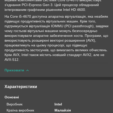
з'єднання PCI-Express Gen 3. Цей процесор обладнаний
інтегрованим графічним рішенням Intel HD 4600.
На Core i5-4670 доступна апаратна віртуалізація, яка неабияк
підвищує продуктивність віртуальних машин. Крім того,
підтримується віртуалізація IOMMU (PCI passthrough), завдяки
чому гостьові віртуальні машини можуть безпосередньо
використовувати апаратне забезпечення хоста. Програми, що
використовують розширені векторні розширення (AVX),
працюватимуть на цьому процесорі, що підвищує
продуктивність застосунків, що вимагають великих обчислень.
Крім AVX, Intel також містить новіший стандарт AVX2, але не
AVX-512.
Приховати
Характеристики
Основні
Виробник
Intel
Країна виробник
Малайзія