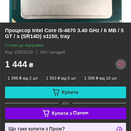
Процесор Intel Core i5-4670 3.40 GHz / 6 MB / 5
GT / s (SR14D) s1150, tray
Готово до відправки
Код: 23923130
Опт і роздріб
1 444
₴
1 398 ₴
від 2 шт.
1 353 ₴
від 5 шт.
1 308 ₴
від 10 шт.
Купити
або
Купити з
Що таке купити з Пром?