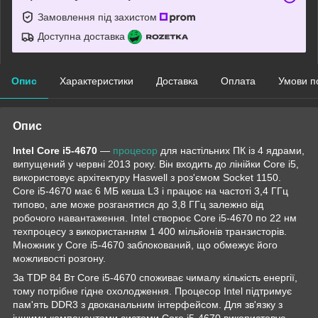
Замовлення під захистом
Доступна доставка
Опис
Характеристики
Доставка
Оплата
Умови п
Опис
Intel Core i5-4670
—
процесор
для настільних ПК із 4 ядрами,
випущений у червні 2013 року. Він входить до лінійки Core i5,
використовує архітектуру Haswell з роз'ємом Socket 1150.
Core i5-4670 має 6 МБ кеша L3 і працює на частоті 3,4 ГГц
типово, але може розганятися до 3,8 ГГц залежно від
робочого навантаження. Intel створює Core i5-4670 по 22 нм
техпроцесу з використанням 1 400 мільйонів транзисторів.
Множник у Core i5-4670 заблокований, що обмежує його
можливості розгону.
За TDP 84 Вт Core i5-4670 споживає чималу кількість енергії,
тому потрібне гідне охолодження. Процесор Intel підтримує
пам'ять DDR3 з двоканальним інтерфейсом. Для зв'язку з
іншими компонентами системи Core i5-4670 використовує