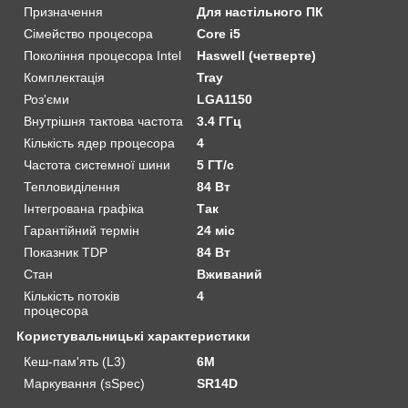
Призначення
Для настільного ПК
Сімейство процесора
Core i5
Покоління процесора Intel
Haswell (четверте)
Комплектація
Tray
Роз'єми
LGA1150
Внутрішня тактова частота
3.4 ГГц
Кількість ядер процесора
4
Частота системної шини
5 ГТ/с
Тепловиділення
84 Вт
Інтегрована графіка
Так
Гарантійний термін
24 міс
Показник TDP
84 Вт
Стан
Вживаний
Кількість потоків
4
процесора
Користувальницькі характеристики
Кеш-пам'ять (L3)
6M
Маркування (sSpec)
SR14D