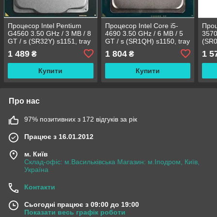
Процесор Intel Pentium
Процесор Intel Core i5-
Проц
G4560 3.50 GHz / 3 MB / 8
4690 3.50 GHz / 6 MB / 5
3570
GT / s (SR32Y) s1151, tray
GT / s (SR1QH) s1150, tray
(SR0
1 489
1 804
1 5
₴
₴
Купити
Купити
Про нас
97% позитивних з 172 відгуків за рік
Працює з 16.01.2012
м. Київ
Склад-офіс: м.Васильківська Магазин: м.Іподром, Київ,
Україна
Контакти
Сьогодні працює з 09:00 до 19:00
Показати весь графік роботи