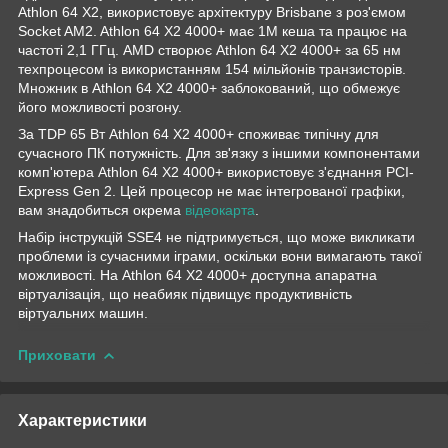
Athlon 64 X2, використовує архітектуру Brisbane з роз'ємом
Socket AM2. Athlon 64 X2 4000+ має 1М кеша та працює на
частоті 2,1 ГГц. AMD створює Athlon 64 X2 4000+ за 65 нм
техпроцесом із використанням 154 мільйонів транзисторів.
Множник в Athlon 64 X2 4000+ заблокований, що обмежує
його можливості розгону.
За TDP 65 Вт Athlon 64 X2 4000+ споживає типічну для
сучасного ПК потужність. Для зв'язку з іншими компонентами
комп'ютера Athlon 64 X2 4000+ використовує з'єднання PCI-
Express Gen 2. Цей процесор не має інтегрованої графіки,
вам знадобиться окрема
відеокарта
.
Набір інструкцій SSE4 не підтримується, що може викликати
проблеми із сучасними іграми, оскільки вони вимагають такої
можливості. На Athlon 64 X2 4000+ доступна апаратна
віртуалізація, що неабияк підвищує продуктивність
віртуальних машин.
Приховати
Характеристики