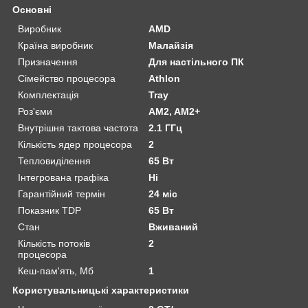
Основні
Виробник
AMD
Країна виробник
Малайзія
Призначення
Для настільного ПК
Сімейство процесора
Athlon
Комплектація
Tray
Роз'єми
AM2, AM2+
Внутрішня тактова частота
2.1 ГГц
Кількість ядер процесора
2
Тепловиділення
65 Вт
Інтегрована графіка
Ні
Гарантійний термін
24 міс
Показник TDP
65 Вт
Стан
Вживаний
Кількість потоків
2
процесора
Кеш-пам'ять, Мб
1
Користувальницькі характеристики