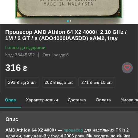
Процесор AMD Athlon 64 X2 4000+ 2.10 GHz /
1M / 2 GT / s (ADO4000IAA5DD) sAM2, tray
Готово до відправки
Код: 78445652
Опт і роздріб
316
₴
293 ₴
від 2 шт.
282 ₴
від 5 шт.
271 ₴
від 10 шт.
Опис
Характеристики
Доставка
Оплата
Умови п
Опис
AMD Athlon 64 X2 4000+
—
процесор
для настільних ПК із 2
ядрами, випущений у грудні 2006 року. Він входить до лінійки