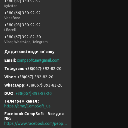
+380 (97) 350-92-92
Kyivstar
+380 (66) 350-92-92
Vodafone
+380 (93) 350-92-92
Lifecell
+380 (67) 392-82-20
Viber, WhatsApp, Telegram
compsoftua@gmail.com
+38(067)-392-82-20
+38(067)-392-82-20
+38(067)-392-82-20
DUO
+38(067)-392-82-20
Телеграм канал
https://t.me/CompSoft_ua
Facebook CompSoft - Все для
ПК
https://www.facebook.com/people/CompSoft-Все-для-ПК/61573976796581/