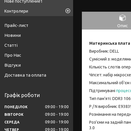
Нове поступление1
Контролери
Прайс-лист
Опис
Новини
Материнська плата 
Статті
Виробник: DELL
Про Нас
Сумісний з: моделями 
Відгуки
Кількість слотів опер
Чіпсет: набір мікросх
Доставка та оплата
Максимальний об'єм к
Підтримувані
процес
Графік роботи
Тип пам'яті: DDR3 106
P / N виробник: E938
09:00
19:00
ПОНЕДІЛОК
09:00
19:00
Рознімання на передній
ВІВТОРОК
09:00
19:00
Роз'єми на задній панел
СЕРЕДА
3.0
09:00
19:00
ЧЕТВЕР