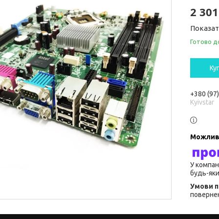
2 301
Показат
Готово д
Ку
+380 (97
Kyivstar
У компан
будь-яки
повернен