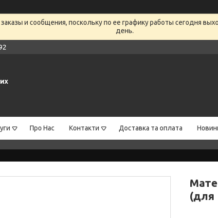
заказы и сообщения, поскольку по ее графику работы сегодня вых
день.
92
них
уги
Про Нас
Контакти
Доставка та оплата
Новин
Мате
(для 