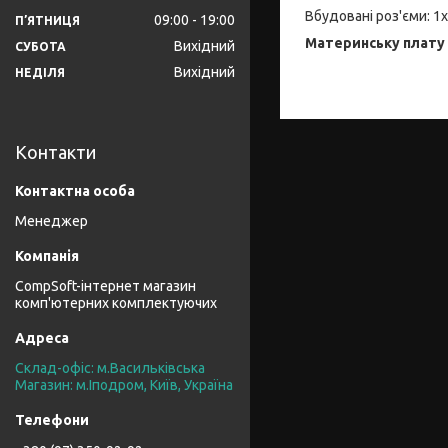
Вбудовані роз'єми: 1x 
09:00
19:00
ПʼЯТНИЦЯ
Материнську плату 
Вихідний
СУБОТА
Вихідний
НЕДІЛЯ
Контакти
Менеджер
CompSoft-інтернет магазин
комп'ютерних комплектуючих
Склад-офіс: м.Васильківська
Магазин: м.Іподром, Київ, Україна