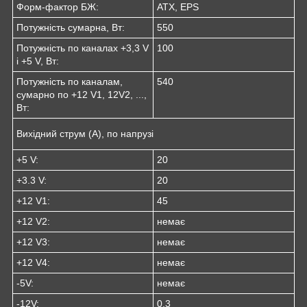
Форм-фактор БЖ:
ATX, EPS
Потужність сумарна, Вт:
550
Потужність по каналах +3,3 V
100
і +5 V, Вт:
Потужність по каналам,
540
сумарно по +12 V1, 12V2, ...,
Вт:
Вихідний струм (А), по напрузі
+5 V:
20
+3.3 V:
20
+12 V1:
45
+12 V2:
немає
+12 V3:
немає
+12 V4:
немає
-5V:
немає
-12V:
0,3