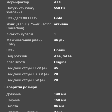
Форм-фактор
ATX
Потужність блоку
550 Вт
живлення
Стандарт 80 PLUS
Gold
Функція PFC (Power Factor
активна
Correction)
Кількість кулерів
1
Максимальний рівень
46 дБ
шуму
Стан
Новий
Вид роз'ємів
ATA, SATA
Клас якості
Original
Вихідний струм +12V (A)
45
Вихідний струм +3.3 V (A)
20
Вихідний струм +5V (A)
20
Габаритні розміри
Довжина
140 мм
Ширина
150 мм
Висота
86 мм
Гарантійний термін
3 міс