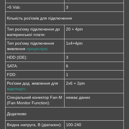
+5 Vsb:
3
Кількість роз'ємів для підключення
Тип роз'єму підключення до
20 + 4pin
материнської плати:
Тип роз'єму підключення
1x4+4pin
живлення
процесора
:
HDD (IDE):
3
SATA:
6
FDD:
1
Роз'єми дод. живлення для
2x6 + 2pin
відеокарт
:
Спеціальний конектор Fan-M
немає даних
(Fan Monitor Function):
Додатково
Вхідна напруга, В (діапазон):
100-240