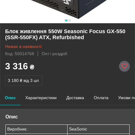
Блок живлення 550W Seasonic Focus GX-550
(SSR-550FX) ATX, Refurbished
Немає в наявності
Код: 55014768
Опт і роздріб
3 316
₴
3 180 ₴
від 3 шт.
Опис
Характеристики
Доставка
Оплата
Умови п
Опис
Виробник:
SeaSonic