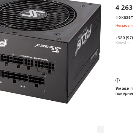
4 263
Показат
Немає в н
+380 (97
Kyivstar
повернен