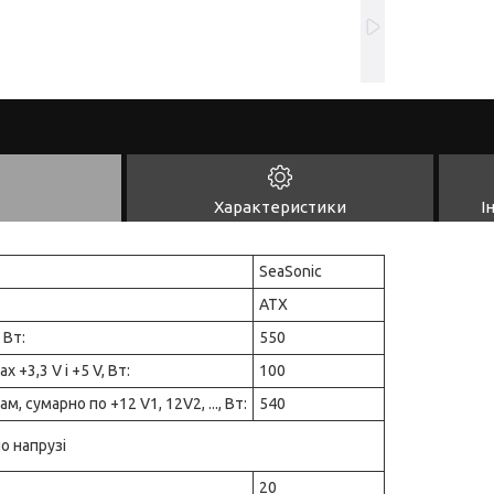
Характеристики
І
SeaSonic
ATX
 Вт:
550
 +3,3 V і +5 V, Вт:
100
, сумарно по +12 V1, 12V2, ..., Вт:
540
по напрузі
20