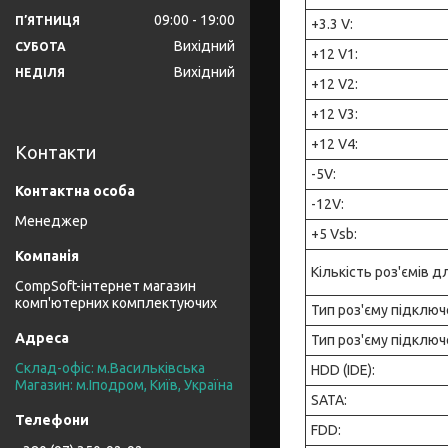
09:00
19:00
ПʼЯТНИЦЯ
+3.3 V:
Вихідний
СУБОТА
+12 V1:
Вихідний
НЕДІЛЯ
+12 V2:
+12 V3:
+12 V4:
Контакти
-5V:
-12V:
Менеджер
+5 Vsb:
Кількість роз'ємів 
CompSoft-інтернет магазин
комп'ютерних комплектуючих
Тип роз'єму підключ
Тип роз'єму підклю
Склад-офіс: м.Васильківська
HDD (IDE):
Магазин: м.Іподром, Київ, Україна
SATA:
FDD: