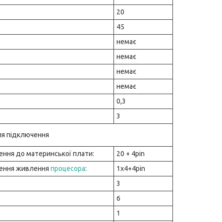
20
45
немає
немає
немає
немає
0,3
3
для підключення
ення до материнської плати:
20 + 4pin
чення живлення
процесора
:
1x4+4pin
3
6
1