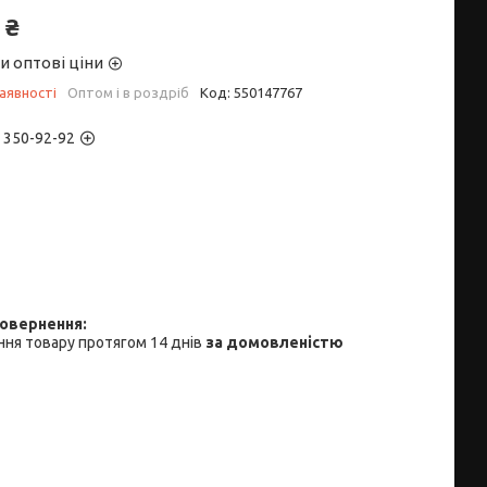
 ₴
и оптові ціни
аявності
Оптом і в роздріб
Код:
550147767
) 350-92-92
ня товару протягом 14 днів
за домовленістю