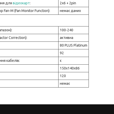
ння для
відеокарт
:
2x6 + 2pin
 Fan-M (Fan Monitor Function):
немає даних
апазон):
100-240
ctor Correction):
активна
80 PLUS Platinum
92
ня кабелів:
є
150х140х86
120
немає