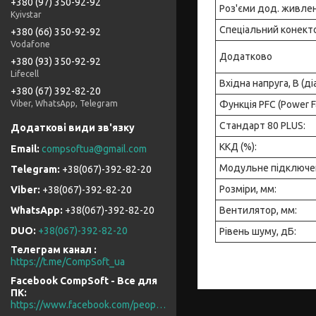
+380 (97) 350-92-92
Роз'єми дод. живле
Kyivstar
Спеціальний конектор
+380 (66) 350-92-92
Vodafone
Додатково
+380 (93) 350-92-92
Lifecell
Вхідна напруга, В (ді
+380 (67) 392-82-20
Функція PFC (Power Fa
Viber, WhatsApp, Telegram
Стандарт 80 PLUS:
ККД (%):
compsoftua@gmail.com
Модульне підключен
+38(067)-392-82-20
Розміри, мм:
+38(067)-392-82-20
Вентилятор, мм:
+38(067)-392-82-20
DUO
+38(067)-392-82-20
Рівень шуму, дБ:
Телеграм канал
https://t.me/CompSoft_ua
Facebook CompSoft - Все для
ПК
https://www.facebook.com/people/CompSoft-Все-для-ПК/61573976796581/