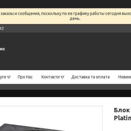
заказы и сообщения, поскольку по ее графику работы сегодня вых
день.
92
них
уги
Про Нас
Контакти
Доставка та оплата
Новин
Блок
Plati