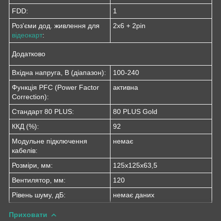
FDD:
1
Роз'єми дод. живлення для
2x6 + 2pin
відеокарт
:
Додатково
Вхідна напруга, В (діапазон):
100-240
Функція PFC (Power Factor
активна
Correction):
Стандарт 80 PLUS:
80 PLUS Gold
ККД (%):
92
Модульне підключення
немає
кабелів:
Розміри, мм:
125х125х63,5
Вентилятор, мм:
120
Рівень шуму, дБ:
немає даних
Приховати