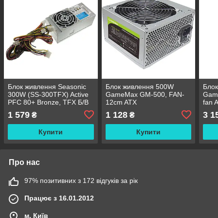
Блок живлення Seasonic
Блок живлення 500W
Блок
300W (SS-300TFX) Active
GameMax GM-500, FAN-
Gam
PFC 80+ Bronze, TFX Б/В
12cm ATX
fan 
1 579
1 128
3 1
₴
₴
Купити
Купити
Про нас
97% позитивних з 172 відгуків за рік
Працює з 16.01.2012
м. Київ