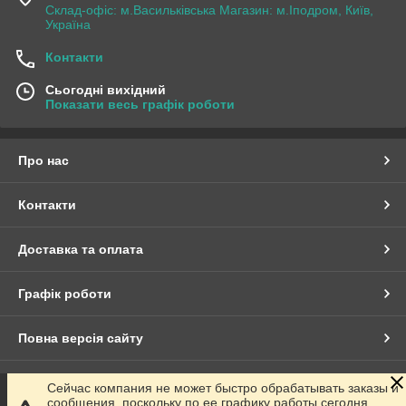
Склад-офіс: м.Васильківська Магазин: м.Іподром, Київ,
Україна
Контакти
Сьогодні вихідний
Показати весь графік роботи
Про нас
Контакти
Доставка та оплата
Графік роботи
Повна версія сайту
Сайт створено на маркетплейсі
Prom.ua
Сейчас компания не может быстро обрабатывать заказы и
сообщения, поскольку по ее графику работы сегодня