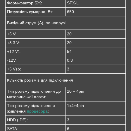
Форм-фактор БЖ:
SFX-L
Потужність сумарна, Вт:
650
Вихідний струм (А), по напрузі
+5 V:
20
+3.3 V:
20
+12 V1:
54
-12V:
0,3
+5 Vsb:
3
Кількість роз'ємів для підключення
Тип роз'єму підключення до
20 + 4pin
материнської плати:
Тип роз'єму підключення
1x4+4pin
живлення
процесора
:
HDD (IDE):
3
SATA:
6