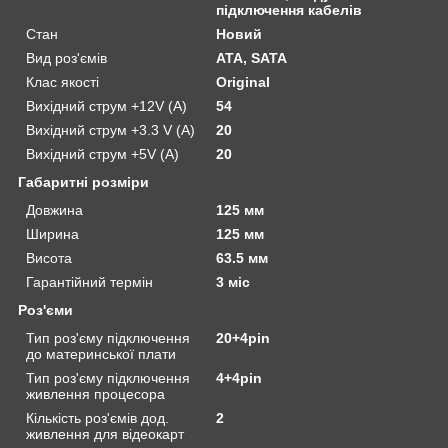
підключення кабелів
Стан
Новий
Вид роз'ємів
ATA, SATA
Клас якості
Original
Вихідний струм +12V (A)
54
Вихідний струм +3.3 V (A)
20
Вихідний струм +5V (A)
20
Габаритні розміри
Довжина
125 мм
Ширина
125 мм
Висота
63.5 мм
Гарантійний термін
3 міс
Роз'єми
Тип роз'єму підключення
20+4pin
до материнської плати
Тип роз'єму підключення
4+4pin
живлення процесора
Кількість роз'ємів дод.
2
живлення для відеокарт