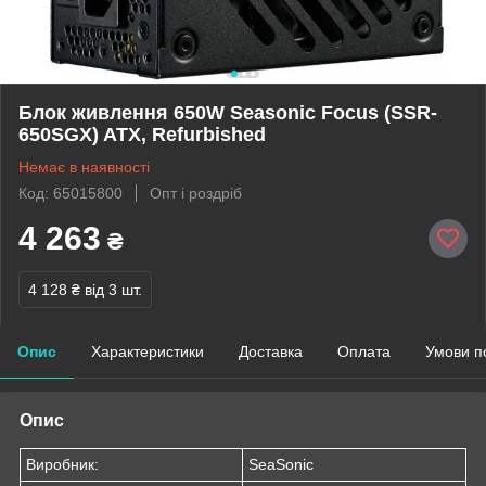
Блок живлення 650W Seasonic Focus (SSR-
650SGX) ATX, Refurbished
Немає в наявності
Код: 65015800
Опт і роздріб
4 263
₴
4 128 ₴
від 3 шт.
Опис
Характеристики
Доставка
Оплата
Умови п
Опис
Виробник:
SeaSonic