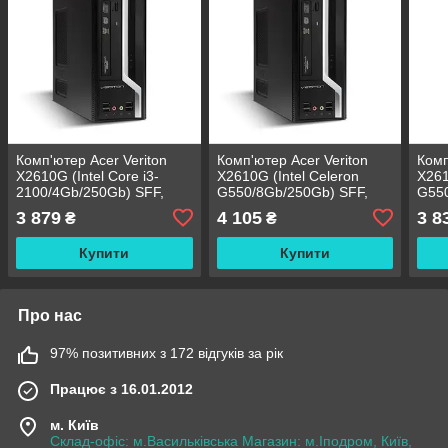
Комп'ютер Acer Veriton
Комп'ютер Acer Veriton
Комп
X2610G (Intel Core i3-
X2610G (Intel Celeron
X261
2100/4Gb/250Gb) SFF,
G550/8Gb/250Gb) SFF,
G550
s1155 БВ
s1155 БВ
s115
3 879
4 105
3 8
₴
₴
Купити
Купити
Про нас
97% позитивних з 172 відгуків за рік
Працює з 16.01.2012
м. Київ
Склад-офіс: м.Васильківська Магазин: м.Іподром, Київ,