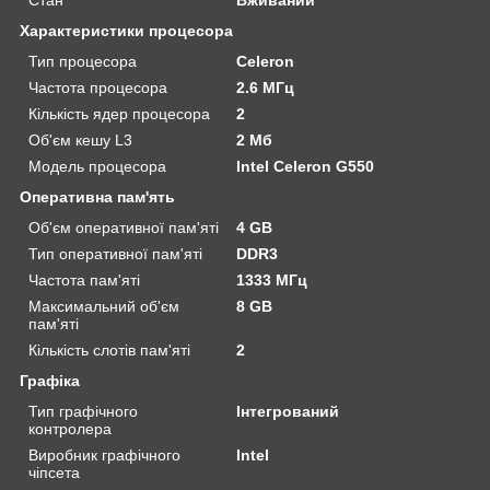
Характеристики процесора
Тип процесора
Celeron
Частота процесора
2.6 МГц
Кількість ядер процесора
2
Об'єм кешу L3
2 Мб
Модель процесора
Intel Celeron G550
Оперативна пам'ять
Об'єм оперативної пам'яті
4 GB
Тип оперативної пам'яті
DDR3
Частота пам'яті
1333 МГц
Максимальний об'єм
8 GB
пам'яті
Кількість слотів пам'яті
2
Графіка
Тип графічного
Інтегрований
контролера
Виробник графічного
Intel
чіпсета