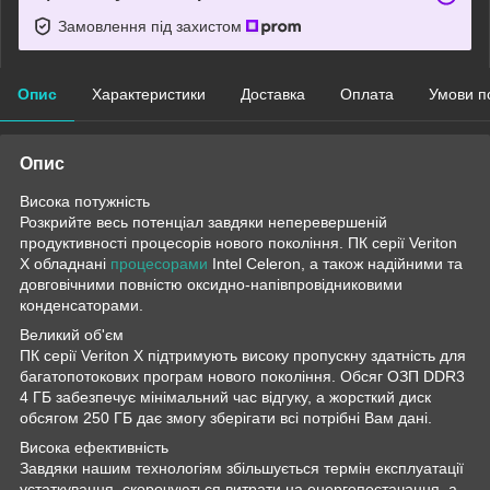
Замовлення під захистом
Опис
Характеристики
Доставка
Оплата
Умови п
Опис
Висока потужність
Розкрийте весь потенціал завдяки неперевершеній
продуктивності процесорів нового покоління. ПК серії Veriton
X обладнані
процесорами
Intel Celeron, а також надійними та
довговічними повністю оксидно-напівпровідниковими
конденсаторами.
Великий об'єм
ПК серії Veriton X підтримують високу пропускну здатність для
багатопотокових програм нового покоління. Обсяг ОЗП DDR3
4 ГБ забезпечує мінімальний час відгуку, а жорсткий диск
обсягом 250 ГБ дає змогу зберігати всі потрібні Вам дані.
Висока ефективність
Завдяки нашим технологіям збільшується термін експлуатації
устаткування, скорочуються витрати на енергопостачання, а