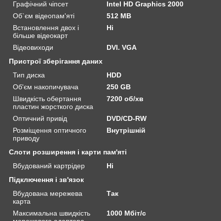
Графічний чіпсет
Intel HD Graphics 2000
Об`єм відеопам'яті
512 MB
Встановлення двох і
Ні
більше відеокарт
Відеовиходи
DVI. VGA
Пристрої зберігання даних
Тип диска
HDD
Об'єм накопичувача
250 GB
Швидкість обертання
7200 об/хв
пластин жорсткого диска
Оптичний привід
DVD/CD-RW
Розміщення оптичного
Внутрішній
приводу
Слоти розширення і карти пам'яті
Вбудований картрідер
Ні
Підключення і зв'язок
Вбудована мережева
Так
карта
Максимальна швидкість
1000 Мбіт/с
мережевого адаптера