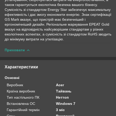
також гарантується екологічна безпека вашого бізнесу.
Сумісність зі стандартом Energy Star забезпечує максимальну
ефективність і дає змогу економити енергію. Знак сертифікації
GS Mark вказує, що пристрій має безпечніший і
ергономічніший дизайн. Регіональне маркування EPEAT Gold
вказує на відповідність найсуворішим стандартам у різних
екологічних аспектах, а сумісність зі стандартом RoHS зводить
до мінімуму витрати на утилізацію.
Приховати
Характеристики
Основні
Виробник
Acer
Країна виробник
Тайвань
Тип настільного ПК
Неттоп
Встановлена ОС
Windows 7
Гарантійний термін
3 міс
Стан
Вживаний