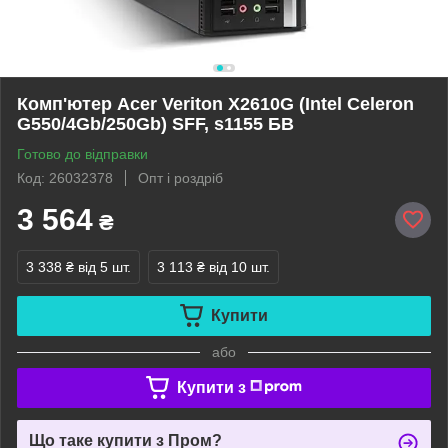
Комп'ютер Acer Veriton X2610G (Intel Celeron
G550/4Gb/250Gb) SFF, s1155 БВ
Готово до відправки
Код: 26032378
Опт і роздріб
3 564
₴
3 338 ₴
від 5 шт.
3 113 ₴
від 10 шт.
Купити
або
Купити з
Що таке купити з Пром?