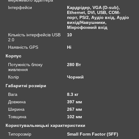
Інтерфейси
Кардрідер, VGA (D-sub),
Ethernet, DVI, USB, COM-
порт, PS/2, Аудіо вхід, Аудіо
вихід/Навушники,
Мікрофонний вхід
Кількість інтерфейсів USB
10
2.0
Наявність GPS
Ні
Корпус
Потужність блоку
280 Вт
живлення
Колір
Чорний
Габаритні розміри
Вага
8.3 кг
Довжина
397 мм
Ширина
267 мм
Товщина
102 мм
Користувальницькі характеристики
Типорозмір
Small Form Factor (SFF)