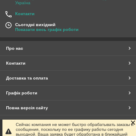
Україна
Контакти
Сьогодні вихідний
Показати весь графік роботи
Про нас
Контакти
Доставка та оплата
Графік роботи
Повна версія сайту
Сайт створено на маркетплейсі
Prom.ua
Сейчас компания не может быстро обрабатывать заказы и
сообщения, поскольку по ее графику работы сегодня
выходной. Ваша заявка будет обработана в ближайший