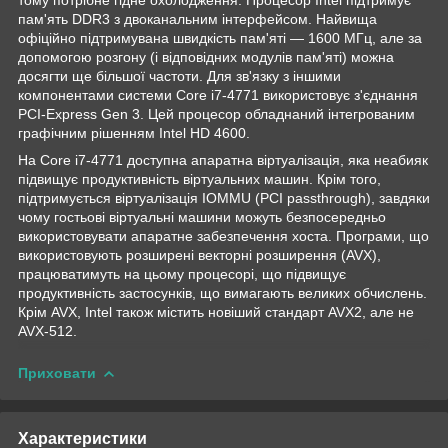
пам'ять DDR3 з двоканальним інтерфейсом. Найвища
офіційно підтримувана швидкість пам'яті — 1600 МГц, але за
допомогою розгону (і відповідних модулів пам'яті) можна
досягти ще більшої частоти. Для зв'язку з іншими
компонентами системи Core i7-4771 використовує з'єднання
PCI-Express Gen 3. Цей процесор обладнаний інтегрованим
графічним рішенням Intel HD 4600.
На Core i7-4771 доступна апаратна віртуалізація, яка неабияк
підвищує продуктивність віртуальних машин. Крім того,
підтримується віртуалізація IOMMU (PCI passthrough), завдяки
чому гостьові віртуальні машини можуть безпосередньо
використовувати апаратне забезпечення хоста. Програми, що
використовують розширені векторні розширення (AVX),
працюватимуть на цьому процесорі, що підвищує
продуктивність застосунків, що вимагають великих обчислень.
Крім AVX, Intel також містить новіший стандарт AVX2, але не
AVX-512.
Приховати
Характеристики