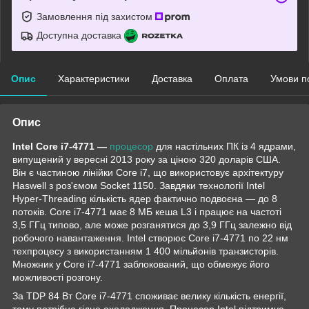
Замовлення під захистом
Доступна доставка
Опис
Характеристики
Доставка
Оплата
Умови п
Опис
Intel Core i7-4771 —
процесор
для настільних ПК із 4 ядрами,
випущений у вересні 2013 року за ціною 320 доларів США.
Він є частиною лінійки Core i7, що використовує архітектуру
Haswell з роз'ємом Socket 1150. Завдяки технології Intel
Hyper-Threading кількість ядер фактично подвоєна — до 8
потоків. Core i7-4771 має 8 МБ кеша L3 і працює на частоті
3,5 ГГц типово, але може розганятися до 3,9 ГГц залежно від
робочого навантаження. Intel створює Core i7-4771 по 22 нм
техпроцесу з використанням 1 400 мільйонів транзисторів.
Множник у Core i7-4771 заблокований, що обмежує його
можливості розгону.
За TDP 84 Вт Core i7-4771 споживає велику кількість енергії,
тому потрібне гідне охолодження. Процесор Intel підтримує