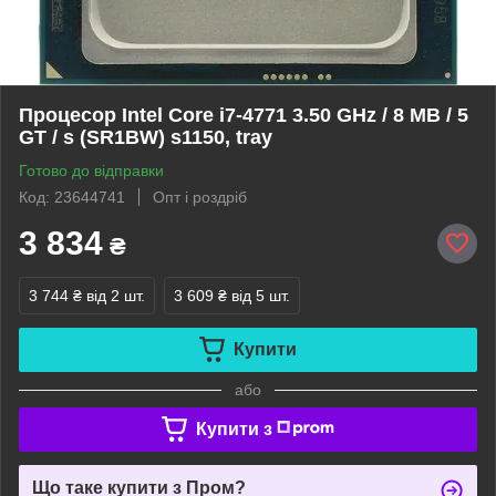
Процесор Intel Core i7-4771 3.50 GHz / 8 MB / 5
GT / s (SR1BW) s1150, tray
Готово до відправки
Код: 23644741
Опт і роздріб
3 834
₴
3 744 ₴
від 2 шт.
3 609 ₴
від 5 шт.
Купити
або
Купити з
Що таке купити з Пром?