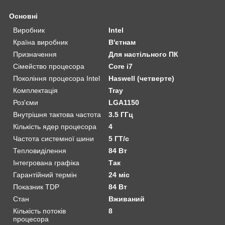
Основні
Виробник
Intel
Країна виробник
В'єтнам
Призначення
Для настільного ПК
Сімейство процесора
Core i7
Покоління процесора Intel
Haswell (четверте)
Комплектація
Tray
Роз'єми
LGA1150
Внутрішня тактова частота
3.5 ГГц
Кількість ядер процесора
4
Частота системної шини
5 ГТ/с
Тепловиділення
84 Вт
Інтегрована графіка
Так
Гарантійний термін
24 міс
Показник TDP
84 Вт
Стан
Вживаний
Кількість потоків
8
процесора