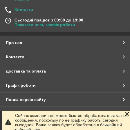
Контакти
Сьогодні працює з 09:00 до 19:00
Показати весь графік роботи
Про нас
Контакти
Доставка та оплата
Графік роботи
Повна версія сайту
Сайт створено на маркетплейсі
Prom.ua
Сейчас компания не может быстро обрабатывать заказы и
сообщения, поскольку по ее графику работы сегодня
выходной. Ваша заявка будет обработана в ближайший
Політика конфіденційності
рабочий день.