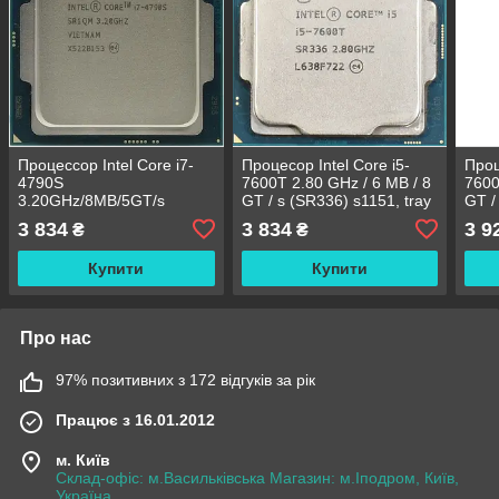
Процессор Intel Core i7-
Процесор Intel Core i5-
Проц
4790S
7600T 2.80 GHz / 6 MB / 8
7600
3.20GHz/8MB/5GT/s
GT / s (SR336) s1151, tray
GT /
(SR1QM) s1150, tray
3 834
3 834
3 9
₴
₴
Купити
Купити
Про нас
97% позитивних з 172 відгуків за рік
Працює з 16.01.2012
м. Київ
Склад-офіс: м.Васильківська Магазин: м.Іподром, Київ,
Україна