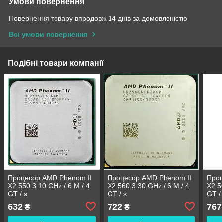
Умови повернення
Повернення товару впродовж 14 днів за домовленістю
Всі умови повернення
Подібні товари компанії
Процесор AMD Phenom II
Процесор AMD Phenom II
Проц
X2 550 3.10 GHz / 6 M / 4
X2 560 3.30 GHz / 6 M / 4
X2 5
GT / s
GT / s
GT /
(HDZ550WFK2DGM)
(HDZ560WFK2DGM)
(HD
632
722
767
₴
₴
sAM3, tray
sAM3, tray
sAM3