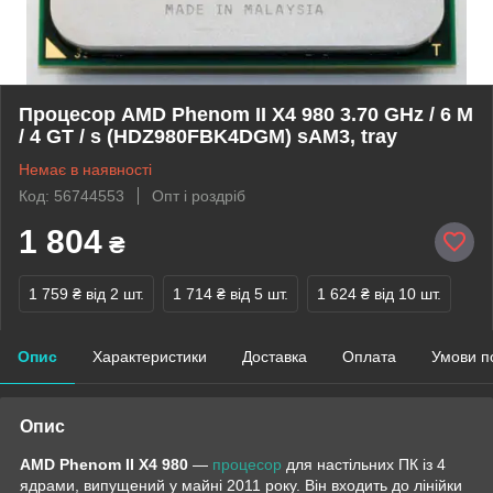
Процесор AMD Phenom II X4 980 3.70 GHz / 6 M
/ 4 GT / s (HDZ980FBK4DGM) sAM3, tray
Немає в наявності
Код: 56744553
Опт і роздріб
1 804
₴
1 759 ₴
від 2 шт.
1 714 ₴
від 5 шт.
1 624 ₴
від 10 шт.
Опис
Характеристики
Доставка
Оплата
Умови п
Опис
AMD Phenom II X4 980
—
процесор
для настільних ПК із 4
ядрами, випущений у майні 2011 року. Він входить до лінійки