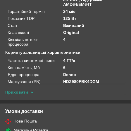
AMD64/EM64T
Гарантійний термін
24 міс
Показник TDP
125 Вт
Стан
Вживаний
Клас якості
Original
Кількість потоків
4
процесора
Користувальницькі характеристики
Частота системної шини
4 ГТ/с
Кеш-пам'ять, Мб
6
Ядро процесора
Deneb
Маркування (PN)
HDZ980FBK4DGM
Приховати
Умови доставки
Нова Пошта
Магазини Rozetka