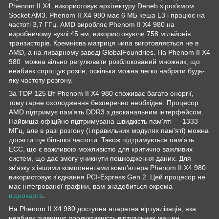
Phenom II X4, використовує архітектуру Deneb з роз'ємом
Socket AM3. Phenom II X4 980 має 6 МБ кеша L3 і працює на
частоті 3,7 ГГц. AMD виробляє Phenom II X4 980 на
виробничому вузлі 45 нм, використовуючи 758 мільйонів
транзисторів. Кремнієва матриця чипа виготовляється не в
AMD, а на ливарному заводі GlobalFoundries. На Phenom II X4
980 можна вільно регулювати розблокований множник, що
неабияк спрощує розгін, оскільки можна легко набрати будь-
яку частоту розгону.
За TDP 125 Вт Phenom II X4 980 споживає багато енергії,
тому гарне охолодження безперечно необхідне. Процесор
AMD підтримує пам'ять DDR3 з двоканальним інтерфейсом.
Найвища офіційно підтримувана швидкість пам'яті — 1333
МГц, але в разі розгону (і правильних модулях пам'яті) можна
досягти ще більшої частоти. Також підтримується пам'ять
ECC, що є важливою можливістю для критично важливих
систем, що дає змогу уникнути пошкодження даних. Для
зв'язку з іншими компонентами комп'ютера Phenom II X4 980
використовує з'єднання PCI-Express Gen 2. Цей процесор не
має інтегрованої графіки, вам знадобиться окрема
відеокарта
.
На Phenom II X4 980 доступна апаратна віртуалізація, яка
неабияк підвищує продуктивність віртуальних машин.