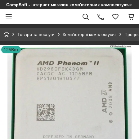
CompSoft - інтернет магазин комп'ютерних комплектуючих т
Товари та послуги
Комп'ютерні комплектуючі
Проце
125Ват