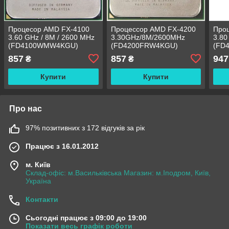
Процесор AMD FX-4100
Процессор AMD FX-4200
Про
3.60 GHz / 8M / 2600 MHz
3.30GHz/8M/2600MHz
3.80
(FD4100WMW4KGU)
(FD4200FRW4KGU)
(FD
sAM3+, tray
sAM3+, tray
sAM3
857
857
947
₴
₴
Купити
Купити
Про нас
97% позитивних з 172 відгуків за рік
Працює з 16.01.2012
м. Київ
Склад-офіс: м.Васильківська Магазин: м.Іподром, Київ,
Україна
Контакти
Сьогодні працює з 09:00 до 19:00
Показати весь графік роботи