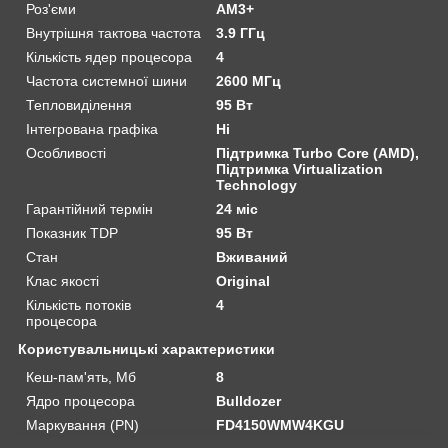
Роз'єми
AM3+
Внутрішня тактова частота
3.9 ГГц
Кількість ядер процесора
4
Частота системної шини
2600 МГц
Тепловиділення
95 Вт
Інтегрована графіка
Ні
Особливості
Підтримка Turbo Core (AMD),
Підтримка Virtualization
Technology
Гарантійний термін
24 міс
Показник TDP
95 Вт
Стан
Вживаний
Клас якості
Original
Кількість потоків
4
процесора
Користувальницькі характеристики
Кеш-пам'ять, Мб
8
Ядро процесора
Bulldozer
Маркування (PN)
FD4150WMW4KGU