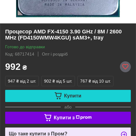
Процесор AMD FX-4150 3.90 GHz / 8M / 2600
MHz (FD4150WMW4KGU) sAM3+, tray
Готово до відправки
Код: 68717414
Опт і роздріб
992
₴
947 ₴
від 2 шт.
902 ₴
від 5 шт.
767 ₴
від 10 шт.
Купити
або
Купити з
Що таке купити з Пром?