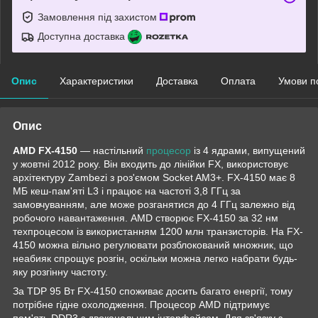
Замовлення під захистом
Доступна доставка
Опис
Характеристики
Доставка
Оплата
Умови п
Опис
AMD FX-4150
— настільний
процесор
із 4 ядрами, випущений
у жовтні 2012 року. Він входить до лінійки FX, використовує
архітектуру Zambezi з роз'ємом Socket AM3+. FX-4150 має 8
МБ кеш-пам'яті L3 і працює на частоті 3,8 ГГц за
замовчуванням, але може розганятися до 4 ГГц залежно від
робочого навантаження. AMD створює FX-4150 за 32 нм
техпроцесом із використанням 1200 млн транзисторів. На FX-
4150 можна вільно регулювати розблокований множник, що
неабияк спрощує розгін, оскільки можна легко набрати будь-
яку розгінну частоту.
За TDP 95 Вт FX-4150 споживає досить багато енергії, тому
потрібне гідне охолодження. Процесор AMD підтримує
пам'ять DDR3 з двоканальним інтерфейсом. Для зв'язку з