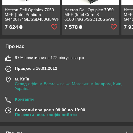
Неттоп Dell Optiplex 7050
Неттоп Dell Optiplex 7050
Нетт
MFF (Intel Pentium
MFF (Intel Core i3-
MFF 
G4400T/4Gb/SSD480Gb/WI-
6100T/8Gb/SSD120Gb/WI-
G44
FI/Win10) s1151 БУ
FI/Win10) s1151 БУ
FI/W
7 624
7 578
7 9
₴
₴
Про нас
97% позитивних з 172 відгуків за рік
Працює з 16.01.2012
м. Київ
Склад-офіс: м.Васильківська Магазин: м.Іподром, Київ,
Україна
Контакти
Сьогодні працює з 09:00 до 19:00
Показати весь графік роботи
Про нас