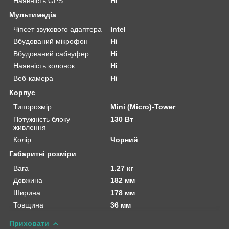
Наявність GPS
Ні
Мультимедіа
Чіпсет звукового адаптера
Intel
Вбудований мікрофон
Ні
Вбудований сабвуфер
Ні
Наявність колонок
Ні
Веб-камера
Ні
Корпус
Типорозмір
Mini (Micro)-Tower
Потужність блоку
130 Вт
живлення
Колір
Чорний
Габаритні розміри
Вага
1.27 кг
Довжина
182 мм
Ширина
178 мм
Товщина
36 мм
Приховати