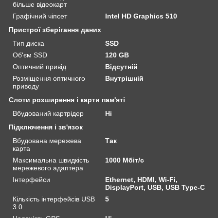
більше відеокарт
Графічний чіпсет
Intel HD Graphics 510
Пристрої зберігання даних
Тип диска
SSD
Об'єм SSD
120 GB
Оптичний привід
Відсутній
Розміщення оптичного
Внутрішній
приводу
Слоти розширення і карти пам'яті
Вбудований картрідер
Ні
Підключення і зв'язок
Вбудована мережева
Так
карта
Максимальна швидкість
1000 Мбіт/с
мережевого адаптера
Інтерфейси
Ethernet, HDMI, Wi-Fi,
DisplayPort, USB, USB Type-C
Кількість інтерфейсів USB
5
3.0