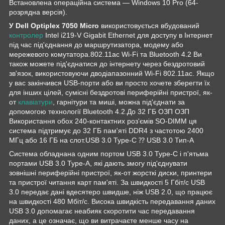
Встановлена операційна система — Windows 10 Pro (64-
розрядна версія).
У Dell Optiplex 7050 Micro
використовується вбудований
контролер
Intel i219-V Gigabit Ethernet для доступу в Інтернет
під час під'єднання до маршрутизатора, модему або
мережевого комутатора.802.11ac Wi-Fi та Bluetooth 4.2 Ви
також можете під'єднатися до інтернету через бездротовий
зв'язок, використовуючи дводіапазонний Wi-Fi 802.11ac. Якщо
у вас закінчився USB-порти або ви просто хочете зберегти їх
для інших цілей, сумісні бездротові периферійні пристрої, як-
от
клавіатури
, гарнітури та миші, можна під'єднати за
допомогою технології Bluetooth 4.2.До 32 ГБ ОЗП ОЗП
Використання обох 240-контактних роз'ємів SO-DIMM ця
система підтримує до 32 ГБ пам'яті DDR4 з частотою 2400
МГц або 16 ГБ на слот.USB 3.0 Type-C ⁇ USB 3.0 Тип-А
Система обладнана одним портом USB 3.0 Type-C і п'ятьма
портами USB 3.0 Type-A, які дають змогу під'єднувати
зовнішні периферійні пристрої, як-от жорсткі диски, принтери
та пристрої читання карт пам'яті. За швидкості 5 Гбіт/с USB
3.0 передає дані вдесятеро швидше, ніж USB 2.0, що працює
на швидкості 480 Мбіт/с. Висока швидкість передавання даних
USB 3.0 допомагає неабияк скоротити час передавання
даних, а це означає, що ви витрачаєте менше часу на