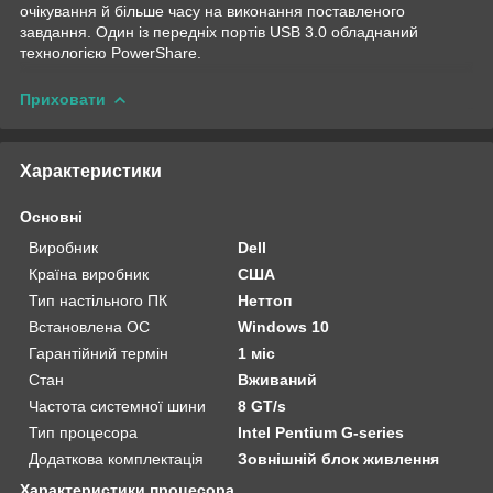
очікування й більше часу на виконання поставленого
завдання. Один із передніх портів USB 3.0 обладнаний
технологією PowerShare.
Приховати
Характеристики
Основні
Виробник
Dell
Країна виробник
США
Тип настільного ПК
Неттоп
Встановлена ОС
Windows 10
Гарантійний термін
1 міс
Стан
Вживаний
Частота системної шини
8 GT/s
Тип процесора
Intel Pentium G-series
Додаткова комплектація
Зовнішній блок живлення
Характеристики процесора