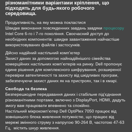
різноманітними варіантами кріплення, що
підходять для будь-якого робочого
середовища.
Продуктивність, на яку можна покластися
Швидке виконання повсякденних завдань завдяки
процесору
Intel Core 6-го і 7-го покоління. Своєчасний доступ до
необхідних компонентів: швидке завантаження найчастіше
використовуваних файлів і застосунків.
Дійсно надійний настільний комп'ютер
Захист даних за допомогою найнадійнішого сімейства
комерційних настільних комп'ютерів на ринку. Dell пропонує
єдине рішення для комплексного шифрування, розширеної
перевірки автентичності та захисту від шкідливих програм,
забезпечуючи захист даних як на пристроях, так і в хмарі.
Свобода та безпека
Безперешкодне передавання даних і стабільне під'єднання
різноманітними портами, включно з DisplayPort, HDMI, дадуть
змогу вам працювати впевнено та спокійно.
Настільний мікрокомп'ютер Dell OptiPlex 7050 працює від
зовнішнього блока живлення потужністю, що працює від
мережі змінного струму з напругою 90-264 В, частотою 47-63
Гц, містить шнур живлення.