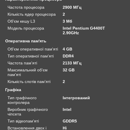
Частота процесора
2900 МГц
Кількість ядер процесора
2
Об'єм кешу L3
3 Мб
Модель процесора
Intel Pentium G4400T
2.90GHz
Оперативна пам'ять
Об'єм оперативної пам'яті
4 GB
Тип оперативної пам'яті
DDR4
Частота пам'яті
2133 МГц
Максимальний об'єм
32 GB
пам'яті
Кількість слотів пам'яті
2
Графіка
Тип графічного
Інтегрований
контролера
Виробник графічного
Intel
чіпсета
Тип відеопам'яті
GDDR5
Встановлення двох і
Ні