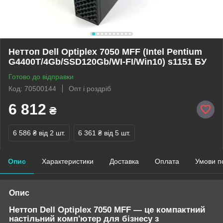
Неттоп Dell Optiplex 7050 MFF (Intel Pentium
G4400T/4Gb/SSD120Gb/WI-FI/Win10) s1151 БУ
Готово до відправки
Код: 70500144
Опт і роздріб
6 812
₴
6 586 ₴
від 2 шт.
6 361 ₴
від 5 шт.
Опис
Характеристики
Доставка
Оплата
Умови п
Опис
Неттоп Dell Optiplex 7050 MFF
— це компактний
настільний комп'ютер для бізнесу з