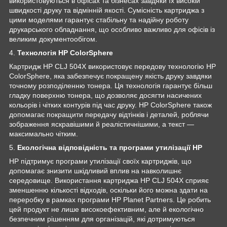
використовуються в офісах та бізнесах завдяки їх високій
швидкості друку та відмінній якості. Сумісність картриджа з
цими моделями гарантує стабільну та надійну роботу
друкарського обладнання, що особливо важливо для офісів із
великим документообігом.
4.
Технологія HP ColorSphere
Картридж HP CLJ 504X використовує передову технологію HP
ColorSphere, яка забезпечує покращену якість друку завдяки
точному розподіленню тонера. Ця технологія гарантує більш
гладку поверхню тонера, що дозволяє досягти насичених
кольорів і чітких контурів під час друку. HP ColorSphere також
допомагає покращити передачу відтінків і деталей, роблячи
зображення яскравішими й реалістичнішими, а текст —
максимально чітким.
5.
Екологічна відповідність та програми утилізації HP
HP підтримує програми утилізації своїх картриджів, що
допомагає знизити шкідливий вплив на навколишнє
середовище. Використання картриджа HP CLJ 504X сприяє
зменшенню кількості відходів, оскільки його можна здати на
переробку в рамках програми HP Planet Partners. Це робить
цей продукт не лише високоефективним, але й екологічно
безпечним рішенням для організацій, які дотримуються