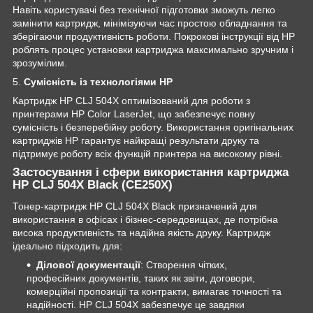
Навіть користувачі без технічної підготовки зможуть легко
замінити картридж, мінімізуючи час простою обладнання та
зберігаючи продуктивність роботи. Покрокові інструкції від HP
роблять процес установки картриджа максимально зручним і
зрозумілим.
5.
Сумісність із технологіями HP
Картридж HP CLJ 504X оптимізований для роботи з
принтерами HP Color LaserJet, що забезпечує повну
сумісність і безперебійну роботу. Використання оригінальних
картриджів HP гарантує найкращі результати друку та
підтримує роботу всіх функцій принтера на високому рівні.
Застосування і сфери використання картриджа
HP CLJ 504X Black (CE250X)
Тонер-картридж HP CLJ 504X Black призначений для
використання в офісах і бізнес-середовищах, де потрібна
висока продуктивність та надійна якість друку. Картридж
ідеально підходить для:
Ділової документації
: Створення чітких,
професійних документів, таких як звіти, договори,
комерційні пропозиції та контракти, вимагає точності та
надійності. HP CLJ 504X забезпечує це завдяки