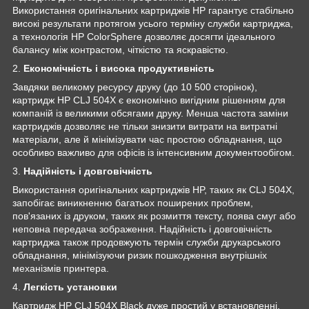
Використання оригінальних картриджів HP гарантує стабільно
високі результати протягом усього терміну служби картриджа,
а технологія HP ColorSphere дозволяє досягти ідеального
балансу між контрастом, чіткістю та яскравістю.
2.
Економічність і висока продуктивність
Завдяки великому ресурсу друку (до 10 500 сторінок),
картридж HP CLJ 504X є економічно вигідним рішенням для
компаній із великими обсягами друку. Менша частота заміни
картриджів дозволяє не тільки знизити витрати на витратні
матеріали, але й мінімізувати час простою обладнання, що
особливо важливо для офісів із інтенсивним документообігом.
3.
Надійність і довговічність
Використання оригінальних картриджів HP, таких як CLJ 504X,
запобігає виникненню багатьох поширених проблем,
пов'язаних із друком, таких як розмиття тексту, поява смуг або
неповна передача зображення. Надійність і довговічність
картриджа також продовжують термін служби друкарського
обладнання, мінімізуючи ризик пошкодження внутрішніх
механізмів принтера.
4.
Легкість установки
Картридж HP CLJ 504X Black дуже простий у встановленні.