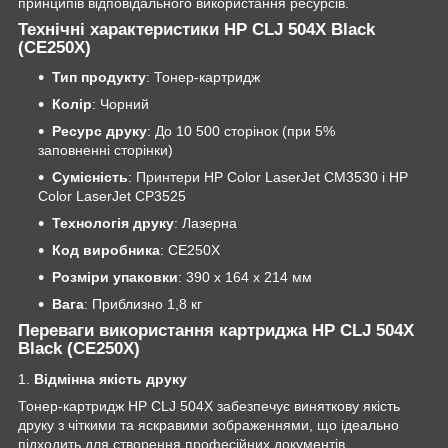
принципів відповідального використання ресурсів.
Технічні характеристики HP CLJ 504X Black
(CE250X)
Тип продукту
: Тонер-картридж
Колір
: Чорний
Ресурс друку
: До 10 500 сторінок (при 5%
заповненні сторінки)
Сумісність
: Принтери HP Color LaserJet CM3530 і HP
Color LaserJet CP3525
Технологія друку
: Лазерна
Код виробника
: CE250X
Розміри упаковки
: 390 x 164 x 214 мм
Вага
: Приблизно 1,8 кг
Переваги використання картриджа HP CLJ 504X
Black (CE250X)
1.
Відмінна якість друку
Тонер-картридж HP CLJ 504X забезпечує виняткову якість
друку з чіткими та яскравими зображеннями, що ідеально
підходить для створення професійних документів.