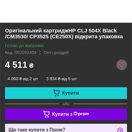
Оригінальний картриджHP CLJ 504X Black
/CM3530/ CP3525 (CE250X) відкрита упаковка
Готово до відправки
Код: D02092409
Опт і роздріб
4 511
₴
4 060 ₴
від 2 шт.
3 834 ₴
від 5 шт.
Купити
або
Купити з
Що таке купити з Пром?