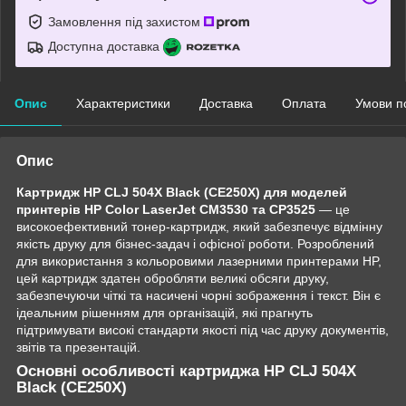
Замовлення під захистом
Доступна доставка
Опис
Характеристики
Доставка
Оплата
Умови п
Опис
Картридж HP CLJ 504X Black (CE250X) для моделей
принтерів HP Color LaserJet CM3530 та CP3525
— це
високоефективний тонер-картридж, який забезпечує відмінну
якість друку для бізнес-задач і офісної роботи. Розроблений
для використання з кольоровими лазерними принтерами HP,
цей картридж здатен обробляти великі обсяги друку,
забезпечуючи чіткі та насичені чорні зображення і текст. Він є
ідеальним рішенням для організацій, які прагнуть
підтримувати високі стандарти якості під час друку документів,
звітів та презентацій.
Основні особливості картриджа HP CLJ 504X
Black (CE250X)