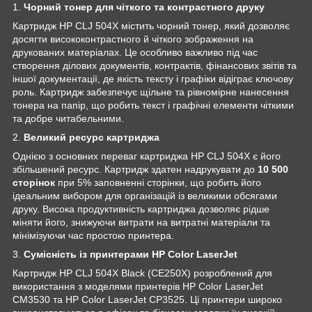
1.
Чорний тонер для чіткого та контрастного друку
Картридж HP CLJ 504X містить чорний тонер, який дозволяє
досягти висококонтрастного й чіткого зображення на
друкованих матеріалах. Це особливо важливо під час
створення ділових документів, контрактів, фінансових звітів та
іншої документації, де якість тексту і графіки відіграє ключову
роль. Картридж забезпечує щільне та рівномірне нанесення
тонера на папір, що робить текст і графічні елементи чіткими
та добре читабельними.
2.
Великий ресурс картриджа
Однією з основних переваг картриджа HP CLJ 504X є його
збільшений ресурс. Картридж здатен надрукувати до
10 500
сторінок
при 5% заповненні сторінки, що робить його
ідеальним вибором для організацій із великими обсягами
друку. Висока продуктивність картриджа дозволяє рідше
міняти його, знижуючи витрати на витратні матеріали та
мінімізуючи час простою принтера.
3.
Сумісність із принтерами HP Color LaserJet
Картридж HP CLJ 504X Black (CE250X) розроблений для
використання з моделями принтерів HP Color LaserJet
CM3530 та HP Color LaserJet CP3525. Ці принтери широко