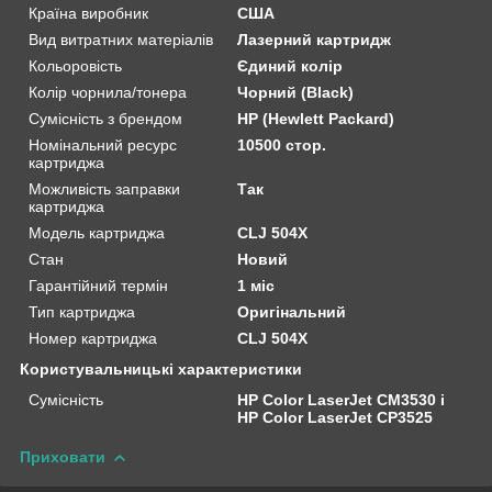
Країна виробник
США
Вид витратних матеріалів
Лазерний картридж
Кольоровість
Єдиний колір
Колір чорнила/тонера
Чорний (Black)
Сумісність з брендом
HP (Hewlett Packard)
Номінальний ресурс
10500 стор.
картриджа
Можливість заправки
Так
картриджа
Модель картриджа
CLJ 504X
Стан
Новий
Гарантійний термін
1 міс
Тип картриджа
Оригінальний
Номер картриджа
CLJ 504X
Користувальницькі характеристики
Сумісність
HP Color LaserJet CM3530 і
HP Color LaserJet CP3525
Приховати