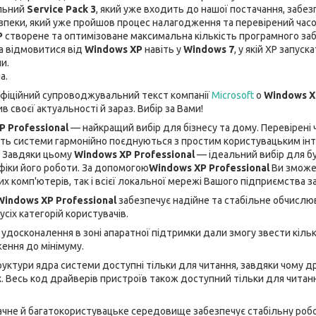
льний
Service Pack 3
, який уже входить до нашої постачання, забез
езпеки, який уже пройшов процес налагодження та перевірений часо
P
створене та оптимізоване максимальна кількість програмного забе
ла відмовитися від
Windows XP
навіть у
Windows 7
, у якій XP запус
и.
на.
фіційний супроводжувальний текст компанії
Microsoft
о
Windows X
ив своєї актуальності й зараз. Вибір за Вами!
P Professional
— найкращий вибір для бізнесу та дому. Перевірені 
ність системи гармонійно поєднуються з простим користувацьким і
 Завдяки цьому
Windows XP Professional
— ідеальний вибір для б
фіки його роботи. За допомогою
Windows XP Professional
Ви зможе
х комп'ютерів, так і всієї локальної мережі Вашого підприємства з
Windows XP Professional
забезпечує надійне та стабільне обчисл
сіх категорій користувачів.
і удосконалення в зоні апаратної підтримки дали змогу звести кільк
ення до мінімуму.
уктури ядра системи доступні тільки для читання, завдяки чому д
 Весь код драйверів пристроїв також доступний тільки для читан
ачне й багатокористувацьке середовище забезпечує стабільну роб