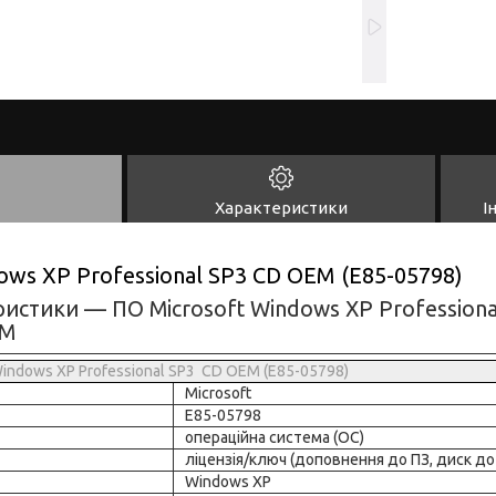
Характеристики
І
ows XP Professional SP3 CD OEM (E85-05798)
ристики — ПО Microsoft Windows XP Professiona
EM
Windows XP Professional SP3 CD OEM (E85-05798)
Microsoft
E85-05798
операційна система (OC)
ліцензія/ключ (доповнення до ПЗ, диск д
Windows XP