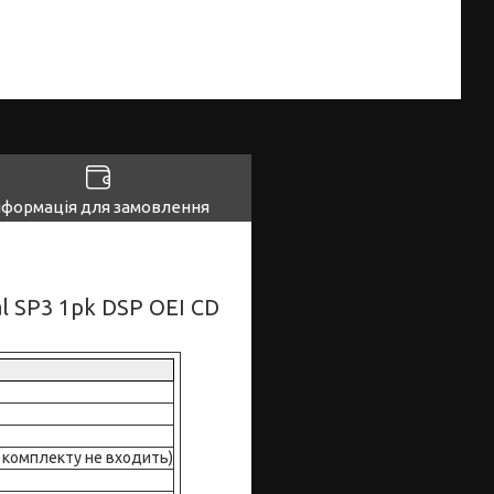
нформація для замовлення
l SP3 1pk DSP OEI CD
о комплекту не входить)