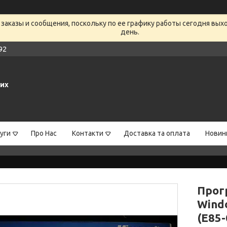
заказы и сообщения, поскольку по ее графику работы сегодня вых
день.
92
них
уги
Про Нас
Контакти
Доставка та оплата
Новин
Прог
Windo
(E85-