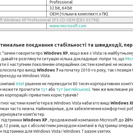
Professional
32 bit, 64 bit
OEM (тільки в комплекті з ПК)
ft Windows XP Professional SP3 CD OEM (E85-05798)
www.microsoft.com
тимальне поєднання стабільності та швидкодії, пер
я: "зачем говорити про
Windows XP
, якщо вже є Vista і в майбутньо
ле давайте розглянути ситуацію кілька докладніше: попри те, що
Mic
вати її наступним поколінням операційних систем компанії не можна
оголосила про вихід
Windows 7
на початку 2010-го року, так і позиці
ереходу на Windows Vista.
компанії
Intel
рішення не переводити 80 тисяч корпоративних комп'ю
Ви можете прочитати
тут
або
тут (англійською)
. Чим же викликане р
их корпорацій і приватних користувачів?
тної частини комп'ютера в Windows Vista набагато вищі
Windows X
сунках часто нижча. Найімовірніше, для забезпечення комфортної ро
дернізувати комп'ютер.
ї підтримки
Windows XP
, продовжений компанією Microsoft до
2014
 12 років, що є абсолютним рекордом компанії в підтримці операці
 підтримки для Windows Vista і Windows 7 разом узятих.