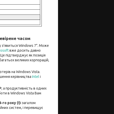
евірене часом
му з'явиться Windows 7". Може
rosoft
вже досить давно
. Це підтверджує як позиція
я багатьох великих корпорацій,
терів на Windows Vista.
ішення керівництва
Intel
і
P
, а продуктивність в одних
боти в Windows Vista Вам
-го року (!)
і загалом
йних систем, і перевищує