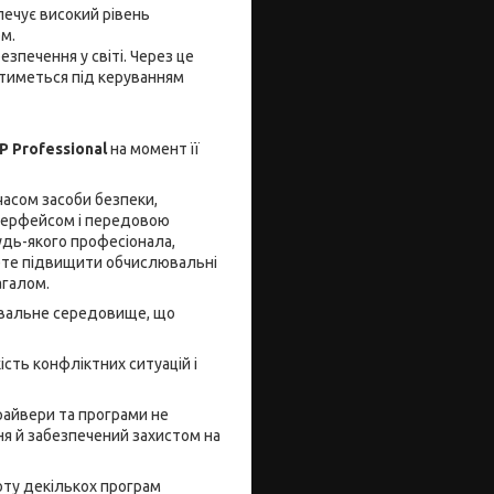
печує високий рівень
м.
зпечення у світі. Через це
катиметься під керуванням
P Professional
на момент її
часом засоби безпеки,
нтерфейсом і передовою
удь-якого професіонала,
те підвищити обчислювальні
агалом.
ювальне середовище, що
ість конфліктних ситуацій і
райвери та програми не
ня й забезпечений захистом на
оту декількох програм