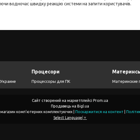
ючи водночас швидку реакцію системи на запити користувачів.
Процесори
Материнсь
 Украине
Процессоры для ПК
Материнские 
Сайт створений на маркетплейсі
Prom.ua
Продавець на Bigl.ua
CompSoft-інтернет магазин комп'ютерних комплектуючих |
Поскаржитися на контент
|
Політи
Select Language
▼