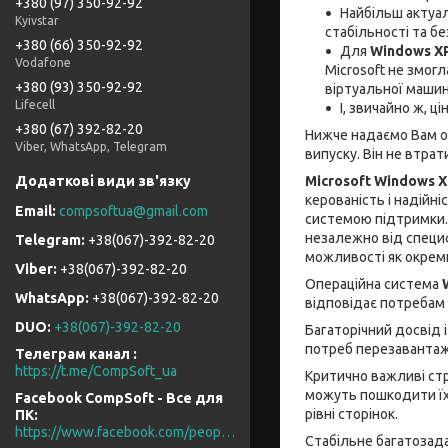
+380 (97) 350-92-92
Найбільш актуа
Kyivstar
стабільності та б
+380 (66) 350-92-92
Для
Windows X
Vodafone
Microsoft не змог
+380 (93) 350-92-92
віртуальної машин
Lifecell
І, звичайно ж, ці
+380 (67) 392-82-20
Нижче надаємо Вам о
Viber, WhatsApp, Telegram
випуску. Він не втрат
Microsoft Windows X
керованість і надій
compsoftua@gmail.com
системою підтримки.
незалежно від специ
+38(067)-392-82-20
можливості як окреми
+38(067)-392-82-20
Операційна система
+38(067)-392-82-20
відповідає потребам у
DUO
+38(067)-392-82-20
Багаторічний досвід 
потреб перезавантаж
Телеграм канал
https://t.me/CompSoft_ua
Критично важливі стр
можуть пошкодити їх.
Facebook CompSoft - Все для
рівні сторінок.
ПК
https://www.facebook.com/people/CompSoft-Все-для-ПК/61573976796581/
Стабільне багатозад