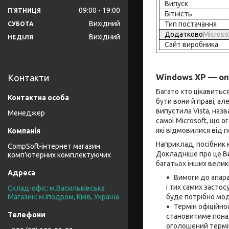
Випуск
09:00
19:00
ПʼЯТНИЦЯ
Бітність
Вихідний
Тип постачання
СУБОТА
Додатково
Microso
Вихідний
НЕДІЛЯ
Сайт виробника
Windows XP
— оп
Контакти
Багато хто цікавитьс
бути вони й праві, а
випустила Vista, наз
Менеджер
самої Microsoft, що 
які відмовилися від п
Наприклад, посібник 
CompSoft-інтернет магазин
Докладніше про це 
комп'ютерних комплектуючих
багатьох інших велик
Вимоги до апара
і тих самих засто
Склад-офіс: м.Васильківська
буде потрібно мо
Магазин: м.Іподром, Київ, Україна
Термін офіційно
становитиме понад
оголошений термін