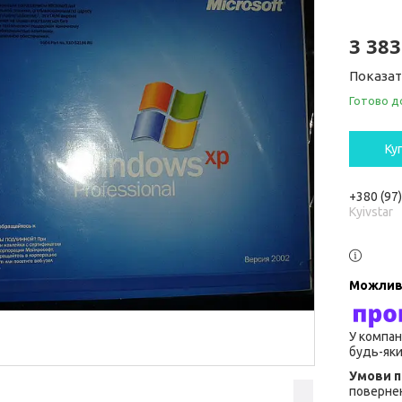
3 383
Показат
Готово д
Ку
+380 (97
Kyivstar
У компан
будь-яки
повернен