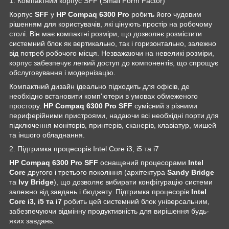
1. Компактний корпус SFF (Small Form Factor)
Корпус
SFF
у
HP Compaq 6300 Pro
робить його чудовим
рішенням для користувачів, які цінують простір на робочому
столі. Він має компактні розміри, що дозволяє розмістити
системний блок як вертикально, так і горизонтально, залежно
від потреб робочого місця. Незважаючи на невеликі розміри,
корпус забезпечує легкий доступ до компонентів, що спрощує
обслуговування і модернізацію.
Компактний дизайн ідеально підходить для офісів, де
необхідно встановити комп'ютери в умовах обмеженого
простору.
HP Compaq 6300 Pro SFF
сумісний з різними
периферійними пристроями, надаючи всі необхідні порти для
підключення моніторів, принтерів, сканерів, клавіатур, мишей
та іншого обладнання.
2. Підтримка процесорів Intel Core i3, i5 та i7
HP Compaq 6300 Pro SFF
оснащений процесорами
Intel
Core
другого і третього покоління (архітектура
Sandy Bridge
та
Ivy Bridge
), що дозволяє вибирати конфігурацію системи
залежно від завдань і бюджету. Підтримка процесорів
Intel
Core i3, i5 та i7
робить цей системний блок універсальним,
забезпечуючи відмінну продуктивність для вирішення будь-
яких завдань.