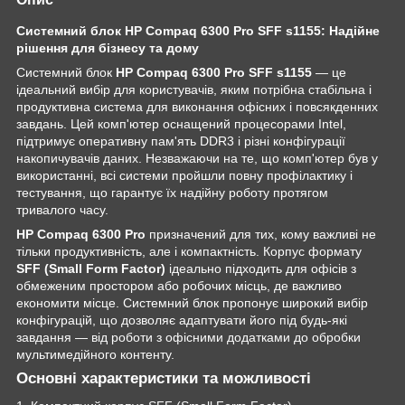
Системний блок HP Compaq 6300 Pro SFF s1155: Надійне
рішення для бізнесу та дому
Системний блок
HP Compaq 6300 Pro SFF s1155
— це
ідеальний вибір для користувачів, яким потрібна стабільна і
продуктивна система для виконання офісних і повсякденних
завдань. Цей комп'ютер оснащений процесорами Intel,
підтримує оперативну пам'ять DDR3 і різні конфігурації
накопичувачів даних. Незважаючи на те, що комп'ютер був у
використанні, всі системи пройшли повну профілактику і
тестування, що гарантує їх надійну роботу протягом
тривалого часу.
HP Compaq 6300 Pro
призначений для тих, кому важливі не
тільки продуктивність, але і компактність. Корпус формату
SFF (Small Form Factor)
ідеально підходить для офісів з
обмеженим простором або робочих місць, де важливо
економити місце. Системний блок пропонує широкий вибір
конфігурацій, що дозволяє адаптувати його під будь-які
завдання — від роботи з офісними додатками до обробки
мультимедійного контенту.
Основні характеристики та можливості