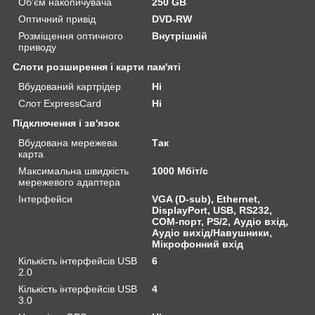
Об'єм накопичувача
250 GB
Оптичний привід
DVD-RW
Розміщення оптичного
Внутрішній
приводу
Слоти розширення і карти пам'яті
Вбудований картрідер
Ні
Слот ExpressCard
Ні
Підключення і зв'язок
Вбудована мережева
Так
карта
Максимальна швидкість
1000 Мбіт/с
мережевого адаптера
Інтерфейси
VGA (D-sub), Ethernet,
DisplayPort, USB, RS232,
COM-порт, PS/2, Аудіо вхід,
Аудіо вихід/Навушники,
Мікрофонний вхід
Кількість інтерфейсів USB
6
2.0
Кількість інтерфейсів USB
4
3.0