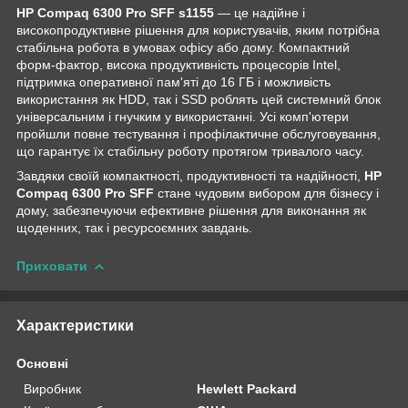
HP Compaq 6300 Pro SFF s1155
— це надійне і
високопродуктивне рішення для користувачів, яким потрібна
стабільна робота в умовах офісу або дому. Компактний
форм-фактор, висока продуктивність процесорів Intel,
підтримка оперативної пам'яті до 16 ГБ і можливість
використання як HDD, так і SSD роблять цей системний блок
універсальним і гнучким у використанні. Усі комп'ютери
пройшли повне тестування і профілактичне обслуговування,
що гарантує їх стабільну роботу протягом тривалого часу.
Завдяки своїй компактності, продуктивності та надійності,
HP
Compaq 6300 Pro SFF
стане чудовим вибором для бізнесу і
дому, забезпечуючи ефективне рішення для виконання як
щоденних, так і ресурсоємних завдань.
Приховати
Характеристики
Основні
Виробник
Hewlett Packard