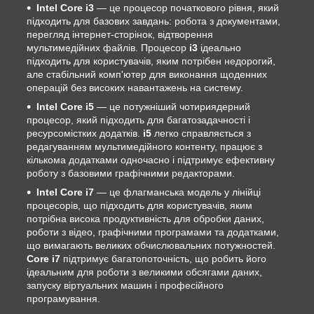
Intel Core i3
— це процесор початкового рівня, який
підходить для базових завдань: робота з документами,
перегляд інтернет-сторінок, відтворення
мультимедійних файлів. Процесор
i3
ідеально
підходить для користувачів, яким потрібен недорогий,
але стабільний комп'ютер для виконання щоденних
операцій без високих навантажень на систему.
Intel Core i5
— це потужніший чотириядерний
процесор, який підходить для багатозадачності і
ресурсомістких додатків.
i5
легко справляється з
редагуванням мультимедійного контенту, працює з
кількома додатками одночасно і підтримує ефективну
роботу з базовими графічними редакторами.
Intel Core i7
— це флагманська модель у лінійці
процесорів, що підходить для користувачів, яким
потрібна висока продуктивність для обробки даних,
роботи з відео, графічними програмами та додатками,
що вимагають великих обчислювальних потужностей.
Core i7
підтримує багатопоточність, що робить його
ідеальним для роботи з великими обсягами даних,
запуску віртуальних машин і професійного
програмування.