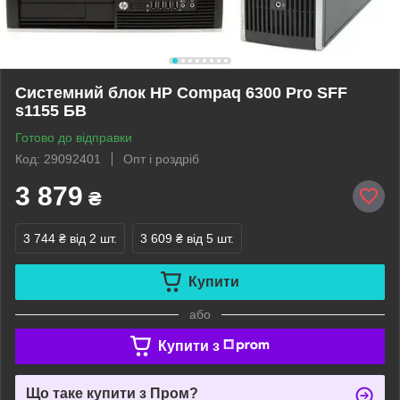
Системний блок HP Compaq 6300 Pro SFF
s1155 БВ
Готово до відправки
Код: 29092401
Опт і роздріб
3 879
₴
3 744 ₴
від 2 шт.
3 609 ₴
від 5 шт.
Купити
або
Купити з
Що таке купити з Пром?