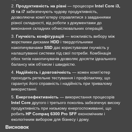
Продуктивність на рівні
— процесори
Intel Core i3,
i5 та i7
забезпечують чудову продуктивність,
дозволяючи комп'ютеру справлятися з завданнями
різної складності, від роботи з документами до
виконання складних обчислювальних операцій.
Гнучкість конфігурацій
— можливість вибору між
жорсткими дисками
HDD
і твердотільними
накопичувачами
SSD
дає користувачам гнучкість у
налаштуванні системи під свої потреби. Комбінація
обох типів накопичувачів дозволяє досягти ідеального
балансу між об'ємом і швидкістю.
Надійність і довговічність
— кожен комп'ютер
проходить ретельне тестування і профілактику, що
гарантує його справність і надійність при тривалому
використанні.
Енергоефективність
— використання процесорів
Intel Core
другого і третього поколінь забезпечує високу
продуктивність при низькому енергоспоживанні, що
робить
HP Compaq 6300 Pro SFF
економічним і
екологічним вибором для бізнесу і дому.
Висновок