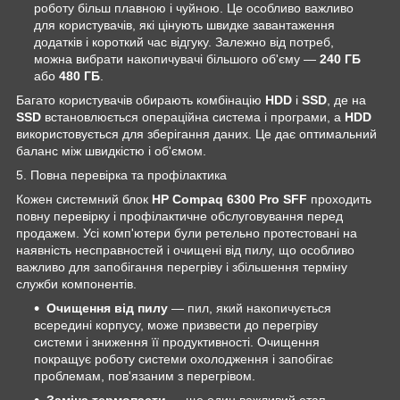
роботу більш плавною і чуйною. Це особливо важливо
для користувачів, які цінують швидке завантаження
додатків і короткий час відгуку. Залежно від потреб,
можна вибрати накопичувачі більшого об'єму —
240 ГБ
або
480 ГБ
.
Багато користувачів обирають комбінацію
HDD
і
SSD
, де на
SSD
встановлюється операційна система і програми, а
HDD
використовується для зберігання даних. Це дає оптимальний
баланс між швидкістю і об'ємом.
5. Повна перевірка та профілактика
Кожен системний блок
HP Compaq 6300 Pro SFF
проходить
повну перевірку і профілактичне обслуговування перед
продажем. Усі комп'ютери були ретельно протестовані на
наявність несправностей і очищені від пилу, що особливо
важливо для запобігання перегріву і збільшення терміну
служби компонентів.
Очищення від пилу
— пил, який накопичується
всередині корпусу, може призвести до перегріву
системи і зниження її продуктивності. Очищення
покращує роботу системи охолодження і запобігає
проблемам, пов'язаним з перегрівом.
Заміна термопасти
— ще один важливий етап