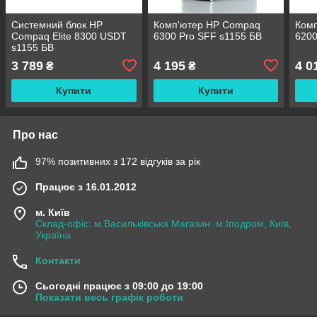
Системний блок HP
Комп'ютер HP Compaq
Ком
Compaq Elite 8300 USDT
6300 Pro SFF s1155 БВ
6200
s1155 БВ
3 789
4 195
4 0
₴
₴
Купити
Купити
Про нас
97% позитивних з 172 відгуків за рік
Працює з 16.01.2012
м. Київ
Склад-офіс: м.Васильківська Магазин: м.Іподром, Київ,
Україна
Контакти
Сьогодні працює з 09:00 до 19:00
Показати весь графік роботи