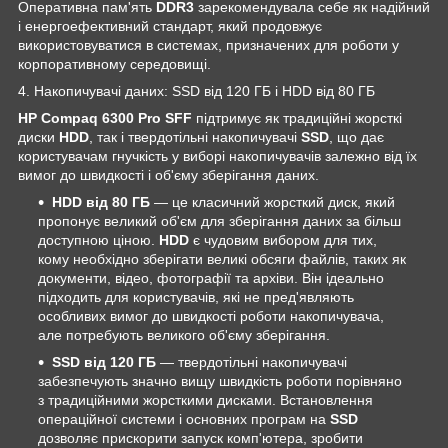
Оперативна пам'ять
DDR3
зарекомендувала себе як надійний
і енергоефективний стандарт, який продовжує
використовуватися в системах, призначених для роботи у
корпоративному середовищі.
4. Накопичувачі даних: SSD від 120 ГБ і HDD від 80 ГБ
HP Compaq 6300 Pro SFF
підтримує як традиційні жорсткі
диски
HDD
, так і твердотільні накопичувачі
SSD
, що дає
користувачам гнучкість у виборі накопичувачів залежно від їх
вимог до швидкості і об'єму зберігання даних.
HDD від 80 ГБ
— це класичний жорсткий диск, який
пропонує великий об'єм для зберігання даних за більш
доступною ціною.
HDD
є чудовим вибором для тих,
кому необхідно зберігати великі обсяги файлів, таких як
документи, відео, фотографії та архіви. Він ідеально
підходить для користувачів, які не пред'являють
особливих вимог до швидкості роботи накопичувача,
але потребують великого об'єму зберігання.
SSD від 120 ГБ
— твердотільні накопичувачі
забезпечують значно вищу швидкість роботи порівняно
з традиційними жорсткими дисками. Встановлення
операційної системи і основних програм на
SSD
дозволяє прискорити запуск комп'ютера, зробити