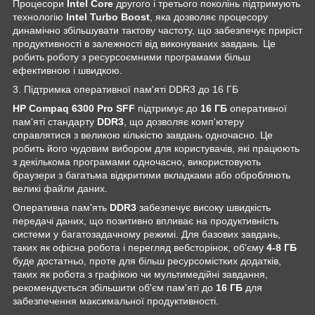
Процесори
Intel Core
другого і третього поколінь підтримують
технологію
Intel Turbo Boost
, яка дозволяє процесору
динамічно збільшувати тактову частоту, що забезпечує приріст
продуктивності в залежності від виконуваних завдань. Це
робить роботу з ресурсоємними програмами більш
ефективною і швидкою.
3. Підтримка оперативної пам'яті DDR3 до 16 ГБ
HP Compaq 6300 Pro SFF
підтримує до
16 ГБ
оперативної
пам'яті стандарту
DDR3
, що дозволяє комп'ютеру
справлятися з великою кількістю завдань одночасно. Це
робить його чудовим вибором для користувачів, які працюють
з декількома програмами одночасно, використовують
браузери з багатьма відкритими вкладками або обробляють
великі файли даних.
Оперативна пам'ять
DDR3
забезпечує високу швидкість
передачі даних, що позитивно впливає на продуктивність
системи у багатозадачному режимі. Для базових завдань,
таких як офісна робота і перегляд вебсторінок, об'єму
4-8 ГБ
буде достатньо, проте для більш ресурсомістких додатків,
таких як робота з графікою чи мультимедійні завдання,
рекомендується збільшити об'єм пам'яті до
16 ГБ
для
забезпечення максимальної продуктивності.