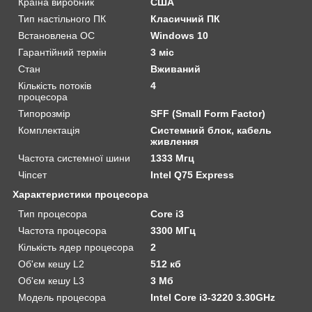
Країна виробник
США
Тип настільного ПК
Класичний ПК
Встановлена ОС
Windows 10
Гарантійний термін
3 міс
Стан
Вживаний
Кількість потоків
4
процесора
Типорозмір
SFF (Small Form Factor)
Комплектація
Системний блок, кабель
живлення
Частота системної шини
1333 Мгц
Чіпсет
Intel Q75 Express
Характеристики процесора
Тип процесора
Core i3
Частота процесора
3300 МГц
Кількість ядер процесора
2
Об'єм кешу L2
512 кб
Об'єм кешу L3
3 Мб
Модель процесора
Intel Core i3-3220 3.30GHz