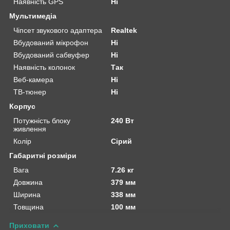
Наявність GPS
Ні
Мультимедіа
Чіпсет звукового адаптера
Realtek
Вбудований мікрофон
Ні
Вбудований сабвуфер
Ні
Наявність колонок
Так
Веб-камера
Ні
ТВ-тюнер
Ні
Корпус
Потужність блоку
240 Вт
живлення
Колір
Сірий
Габаритні розміри
Вага
7.26 кг
Довжина
379 мм
Ширина
338 мм
Товщина
100 мм
Приховати