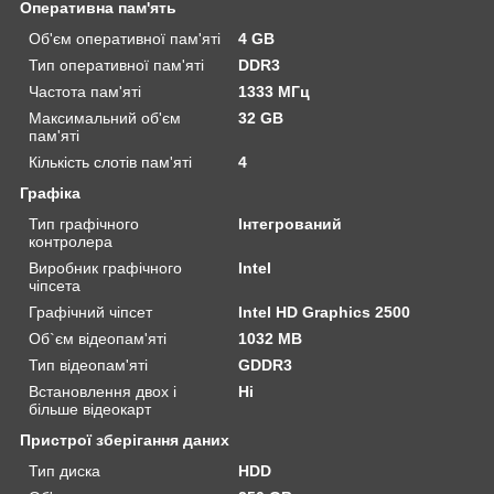
Оперативна пам'ять
Об'єм оперативної пам'яті
4 GB
Тип оперативної пам'яті
DDR3
Частота пам'яті
1333 МГц
Максимальний об'єм
32 GB
пам'яті
Кількість слотів пам'яті
4
Графіка
Тип графічного
Інтегрований
контролера
Виробник графічного
Intel
чіпсета
Графічний чіпсет
Intel HD Graphics 2500
Об`єм відеопам'яті
1032 MB
Тип відеопам'яті
GDDR3
Встановлення двох і
Ні
більше відеокарт
Пристрої зберігання даних
Тип диска
HDD