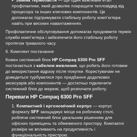
профілактики, який дозволяє покращити тепловідвід від
процесора та інших ключових компонентів. Це
допомагає підтримувати стабільну роботу комп'ютера
навіть при високих навантаженнях.
Профілактичне обслуговування допомагає продовжити термін
служби комп'ютера і забезпечити його стабільну роботу
протягом тривалого часу.
6. Комплект постачання
Кожен системний блок
HP Compaq 6300 Pro SFF
постачається з
кабелем живлення
, що робить його готовим
до використання відразу після покупки. Користувачам не
доведеться турбуватися про придбання додаткових
аксесуарів або компонентів — достатньо підключити
системний блок до мережі, щоб розпочати роботу.
Переваги HP Compaq 6300 Pro SFF
Компактний і ергономічний корпус
— корпус
формату
SFF
заощаджує місце на робочому столі,
роблячи системний блок ідеальним рішенням для
офісних приміщень та обмеженого простору. Компактні
розміри не впливають на продуктивність і
функціональність пристрою.