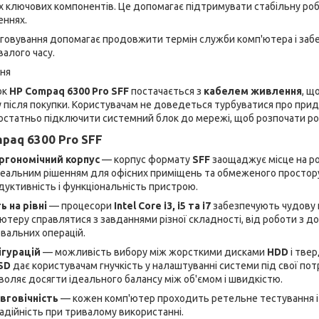
х ключових компонентів. Це допомагає підтримувати стабільну роб
еннях.
говування допомагає продовжити термін служби комп'ютера і забе
алого часу.
ння
ок
HP Compaq 6300 Pro SFF
постачається з
кабелем живлення
, щ
 після покупки. Користувачам не доведеться турбуватися про при
остатньо підключити системний блок до мережі, щоб розпочати ро
paq 6300 Pro SFF
ергономічний корпус
— корпус формату
SFF
заощаджує місце на ро
еальним рішенням для офісних приміщень та обмеженого простору
уктивність і функціональність пристрою.
 на рівні
— процесори
Intel Core i3, i5 та i7
забезпечують чудову 
теру справлятися з завданнями різної складності, від роботи з 
вальних операцій.
ігурацій
— можливість вибору між жорсткими дисками
HDD
і тве
SD
дає користувачам гнучкість у налаштуванні системи під свої потр
воляє досягти ідеального балансу між об'ємом і швидкістю.
овговічність
— кожен комп'ютер проходить ретельне тестування і 
надійність при тривалому використанні.