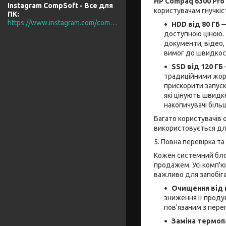
HP Compaq 6300 Pro
Instagram CompSoft - Все для
користувачам гнучкіст
ПК
https://www.instagram.com/compsoft.ua/
HDD від 80 ГБ
—
доступною ціною.
документи, відео,
вимог до швидкост
SSD від 120 ГБ
традиційними жор
прискорити запуск
які цінують швидк
накопичувачі біль
Багато користувачів
використовується для
5. Повна перевірка т
Кожен системний бл
продажем. Усі комп'ю
важливо для запобіга
Очищення від 
зниження її проду
пов'язаним з пере
Заміна термоп