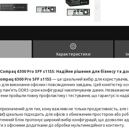
Характеристики
І
Compaq 6300 Pro SFF s1155: Надійне рішення для бізнесу та д
ompaq 6300 Pro SFF s1155
— це ідеальний вибір для користувачів, 
для виконання офісних і повсякденних завдань. Цей комп'ютер ос
 пам'ять DDR3 і різні конфігурації накопичувачів даних. Незважаючи
стеми пройшли повну профілактику і тестування, що гарантує їх над
призначений для тих, кому важливі не тільки продуктивність, але 
or)
ідеально підходить для офісів з обмеженим простором або роб
темний блок пропонує широкий вибір конфігурацій, що дозволяє ад
ти з офісними додатками до обробки мультимедійного контенту.