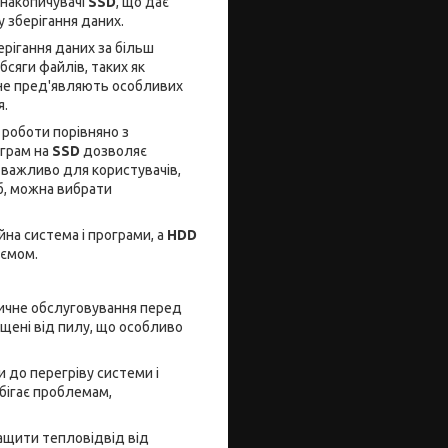
і накопичувачі
SSD
, що дає
у зберігання даних.
рігання даних за більш
бсяги файлів, таких як
і не пред'являють особливих
я.
роботи порівняно з
ограм на
SSD
дозволяє
 важливо для користувачів,
еб, можна вибрати
на система і програми, а
HDD
'ємом.
тичне обслуговування перед
ищені від пилу, що особливо
 до перегріву системи і
бігає проблемам,
ащити тепловідвід від