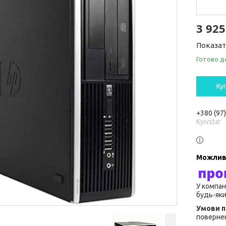
3 925
Показат
Готово д
Ку
+380 (97
Kyivstar
У компан
будь-яки
повернен