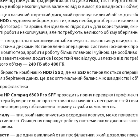
 SFF
підтримує як традиційні жорсткі диски
HDD
, так і твердотільн
ь у виборі накопичувачів залежно від їх вимог до швидкості і об'єм
 це класичний жорсткий диск, який пропонує великий об'єм для збе
HDD
є чудовим вибором для тих, кому необхідно зберігати великі о
 фотографії та архіви. Він ідеально підходить для користувачів, як
і роботи накопичувача, але потребують великого об'єму зберіганн
— твердотільні накопичувачі забезпечують значно вищу швидкість 
сткими дисками. Встановлення операційної системи і основних пр
 комп'ютера, зробити роботу більш плавною і чуйною. Це особливо
е завантаження додатків і короткий час відгуку. Залежно від потр
шого об'єму —
240 ГБ
або
480 ГБ
.
 обирають комбінацію
HDD
і
SSD
, де на
SSD
встановлюється операцій
 зберігання даних. Це дає оптимальний баланс між швидкістю і об
а профілактика
ок
HP Compaq 6300 Pro SFF
проходить повну перевірку і профілак
тери були ретельно протестовані на наявність несправностей і оч
ння перегріву і збільшення терміну служби компонентів.
пилу
— пил, який накопичується всередині корпусу, може призвести
ктивності. Очищення покращує роботу системи охолодження і запо
грівом.
асти
— ще один важливий етап профілактики, який дозволяє покр