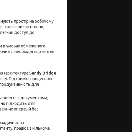
інують простір на робочому
, так і горизонтально,
 легкий доступ до
ри в умовах обмеженого
чи всі необхідні порти для
ня (архітектура
Sandy Bridge
ету. Підтримка процесорів
 продуктивність для
ь: робота з документами,
но підходить для
денних операцій без
задачності і
тенту, працює з кількома