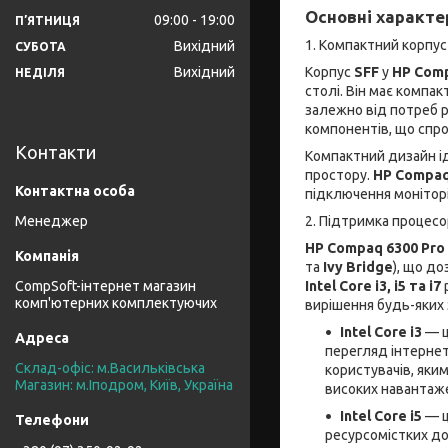
Основні характе
09:00
19:00
ПʼЯТНИЦЯ
1. Компактний корпус 
Вихідний
СУБОТА
Корпус
SFF
у
HP Comp
Вихідний
НЕДІЛЯ
столі. Він має компа
залежно від потреб р
компонентів, що спро
Контакти
Компактний дизайн і
простору.
HP Compaq
підключення моніторі
2. Підтримка процесорів
Менеджер
HP Compaq 6300 Pro
та
Ivy Bridge
), що д
Intel Core i3, i5 та i7
CompSoft-інтернет магазин
комп'ютерних комплектуючих
вирішення будь-яких 
Intel Core i3
— ц
перегляд інтернет
Склад-офіс: м.Васильківська
користувачів, яки
Магазин: м.Іподром, Київ, Україна
високих навантаже
Intel Core i5
— ц
ресурсомістких до