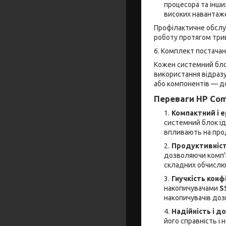
процесора та інши
високих навантаж
Профілактичне обслу
роботу протягом трив
6. Комплект постача
Кожен системний бл
використання відразу
або компонентів — д
Переваги HP Com
Компактний і 
системний блок ід
впливають на прод
Продуктивність
дозволяючи комп'ю
складних обчислю
Гнучкість конф
накопичувачами
S
накопичувачів доз
Надійність і д
його справність і 