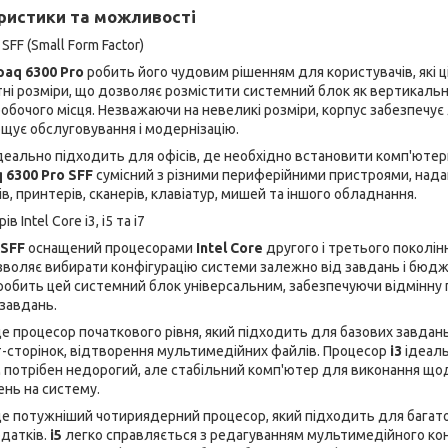
ристики та можливості
SFF (Small Form Factor)
aq 6300 Pro
робить його чудовим рішенням для користувачів, які ц
ктні розміри, що дозволяє розмістити системний блок як вертикально
обочого місця. Незважаючи на невеликі розміри, корпус забезпечує
щує обслуговування і модернізацію.
деально підходить для офісів, де необхідно встановити комп'юте
 6300 Pro SFF
сумісний з різними периферійними пристроями, надаю
в, принтерів, сканерів, клавіатур, мишей та іншого обладнання.
 Intel Core i3, i5 та i7
 SFF
оснащений процесорами
Intel Core
другого і третього поколін
озволяє вибирати конфігурацію системи залежно від завдань і бюдж
робить цей системний блок універсальним, забезпечуючи відмінну
завдань.
е процесор початкового рівня, який підходить для базових завдан
-сторінок, відтворення мультимедійних файлів. Процесор
i3
ідеаль
м потрібен недорогий, але стабільний комп'ютер для виконання що
нь на систему.
е потужніший чотириядерний процесор, який підходить для багато
датків.
i5
легко справляється з редагуванням мультимедійного кон