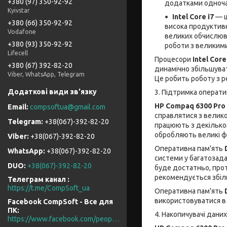
+380 (97) 350-92-92
додатками одноча
Kyivstar
Intel Core i7
— ц
+380 (66) 350-92-92
висока продуктивн
Vodafone
великих обчислюв
+380 (93) 350-92-92
роботи з великими
Lifecell
Процесори
Intel Core
+380 (67) 392-82-20
динамічно збільшуват
Viber, WhatsApp, Telegram
Це робить роботу з 
3. Підтримка операти
HP Compaq 6300 Pro
compsoftua@gmail.com
справлятися з велико
+38(067)-392-82-20
працюють з декілько
обробляють великі ф
+38(067)-392-82-20
Оперативна пам'ять
+38(067)-392-82-20
системи у багатозада
DUO
+38(067)-392-82-20
буде достатньо, прот
рекомендується збіл
Телеграм канал
https://t.me/CompSoft_ua
Оперативна пам'ять
використовуватися в
Facebook CompSoft - Все для
ПК
4. Накопичувачі даних
https://www.facebook.com/people/CompSoft-Все-для-ПК/61573976796581/