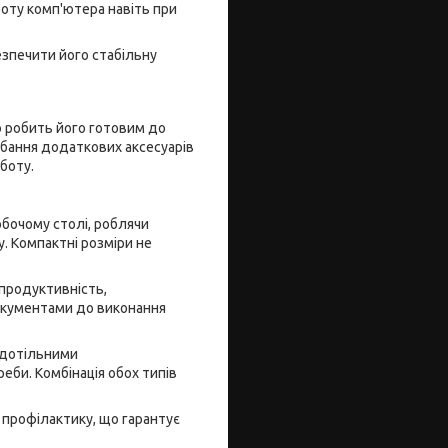
оту комп'ютера навіть при
зпечити його стабільну
о робить його готовим до
дбання додаткових аксесуарів
боту.
бочому столі, роблячи
. Компактні розміри не
продуктивність,
документами до виконання
рдотільними
еби. Комбінація обох типів
профілактику, що гарантує