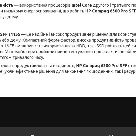
вність
— використання процесорів
Intel Core
другого і третього п
ри низькому енергоспоживанні, що робить
HP Compaq 6300 Pro SF
су і дому.
SFF s1155
— це надійне і високопродуктивне рішення для користува
у або дому. Компактний форм-фактор, висока продуктивність процес
до 16 ГБ і можливість використання як HDD, так і SSD роблять цей 
ні. Усі комп'ютери пройшли повне тестування і профілактичне обслу
тягом тривалого часу.
тності, продуктивності та надійності,
HP Compaq 6300 Pro SFF
ста
зпечуючи ефективне рішення для виконання як щоденних, так і ресу