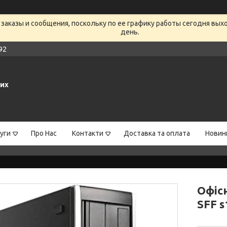
заказы и сообщения, поскольку по ее графику работы сегодня вых
день.
92
них
уги
Про Нас
Контакти
Доставка та оплата
Новин
Офіс
SFF s