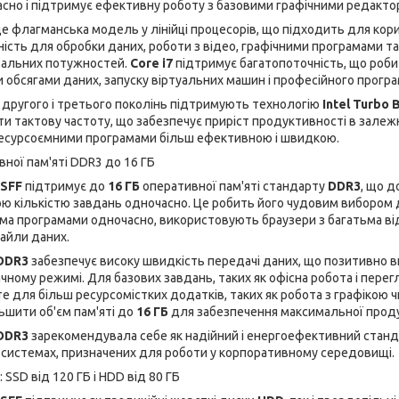
сно і підтримує ефективну роботу з базовими графічними редакто
е флагманська модель у лінійці процесорів, що підходить для кори
ість для обробки даних, роботи з відео, графічними програмами 
альних потужностей.
Core i7
підтримує багатопоточність, що роби
 обсягами даних, запуску віртуальних машин і професійного програ
другого і третього поколінь підтримують технологію
Intel Turbo 
и тактову частоту, що забезпечує приріст продуктивності в залежн
ресурсоємними програмами більш ефективною і швидкою.
вної пам'яті DDR3 до 16 ГБ
 SFF
підтримує до
16 ГБ
оперативної пам'яті стандарту
DDR3
, що 
ю кількістю завдань одночасно. Це робить його чудовим вибором д
ма програмами одночасно, використовують браузери з багатьма в
айли даних.
DDR3
забезпечує високу швидкість передачі даних, що позитивно в
чному режимі. Для базових завдань, таких як офісна робота і перег
е для більш ресурсомістких додатків, таких як робота з графікою 
ьшити об'єм пам'яті до
16 ГБ
для забезпечення максимальної проду
DDR3
зарекомендувала себе як надійний і енергоефективний станд
 системах, призначених для роботи у корпоративному середовищі.
: SSD від 120 ГБ і HDD від 80 ГБ