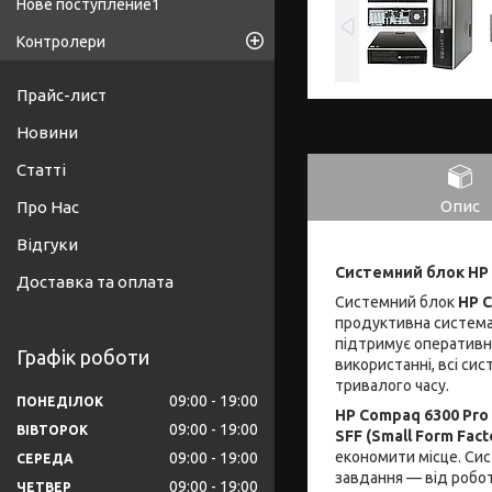
Нове поступление1
Контролери
Прайс-лист
Новини
Статті
Опис
Про Нас
Відгуки
Системний блок HP 
Доставка та оплата
Системний блок
HP C
продуктивна система 
підтримує оперативну
Графік роботи
використанні, всі си
тривалого часу.
09:00
19:00
ПОНЕДІЛОК
HP Compaq 6300 Pro
09:00
19:00
ВІВТОРОК
SFF (Small Form Fact
економити місце. Сис
09:00
19:00
СЕРЕДА
завдання — від робо
09:00
19:00
ЧЕТВЕР