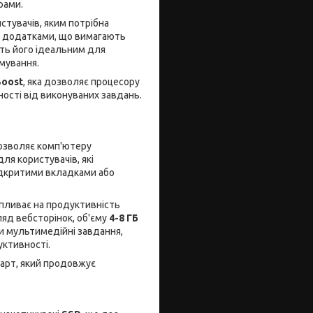
рами.
стувачів, яким потрібна
та додатками, що вимагають
ть його ідеальним для
мування.
Boost
, яка дозволяє процесору
ості від виконуваних завдань.
дозволяє комп'ютеру
ля користувачів, які
ідкритими вкладками або
пливає на продуктивність
ляд вебсторінок, об'єму
4-8 ГБ
чи мультимедійні завдання,
ктивності.
арт, який продовжує