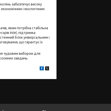
околінь забезпечує високу
F
економічним і екологічним
чів, яким потрібна стабільна
орів Intel, підтримка
системний блок універсальним і
говування, що гарантує їх
не чудовим вибором для
рсоємних завдань.