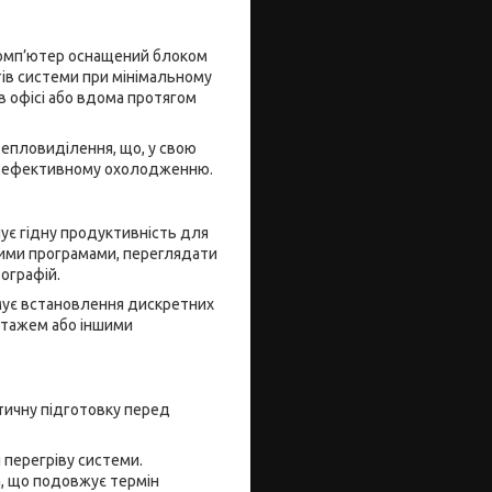
Комп’ютер оснащений блоком
тів системи при мінімальному
в офісі або вдома протягом
тепловиділення, що, у свою
ьш ефективному охолодженню.
чує гідну продуктивність для
ними програмами, переглядати
ографій.
имує встановлення дискретних
нтажем або іншими
ктичну підготовку перед
перегріву системи.
, що подовжує термін