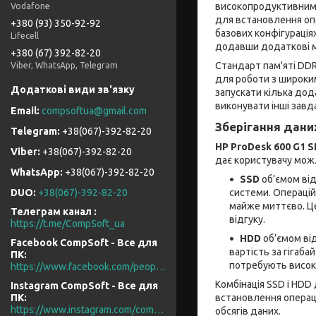
високопродуктивним 
Vodafone
для встановлення опе
+380 (93) 350-92-92
базових конфігурація
Lifecell
додавши додаткові м
+380 (67) 392-82-20
Стандарт пам'яті DD
Viber, WhatsApp, Telegram
для роботи з широким
запускати кілька дод
виконувати інші завд
compsoftua@gmail.com
Зберігання даних
+38(067)-392-82-20
HP ProDesk 600 G1 S
+38(067)-392-82-20
дає користувачу можл
+38(067)-392-82-20
SSD
об’ємом ві
системи. Операцій
DUO
+38(067)-392-82-20
майже миттєво. Це
Телеграм канал
відгуку.
https://t.me/CompSoft_ua
HDD
об’ємом ві
Facebook CompSoft - Все для
вартість за гігаба
ПК
потребують висок
https://www.facebook.com/people/CompSoft-Все-для-ПК/61573976796581/
Комбінація SSD і HDD
Instagram CompSoft - Все для
встановлення операці
ПК
https://www.instagram.com/compsoft.ua/
обсягів даних.