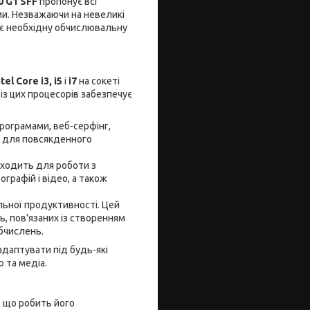
0 G1 SFF
пропонує всі
ми. Незважаючи на невеликі
ує необхідну обчислювальну
ntel Core i3, i5
і
i7
на сокеті
із цих процесорів забезпечує
рограмами, веб-серфінг,
ь для повсякденного
дходить для роботи з
рафій і відео, а також
льної продуктивності. Цей
, пов'язаних із створенням
обчислень.
даптувати під будь-які
ю та медіа.
, що робить його