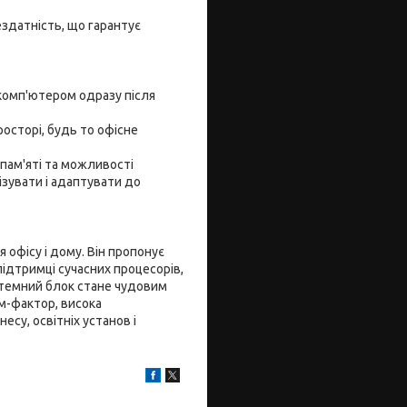
здатність, що гарантує
комп'ютером одразу після
осторі, будь то офісне
пам'яті та можливості
зувати і адаптувати до
офісу і дому. Він пропонує
підтримці сучасних процесорів,
стемний блок стане чудовим
рм-фактор, висока
су, освітніх установ і