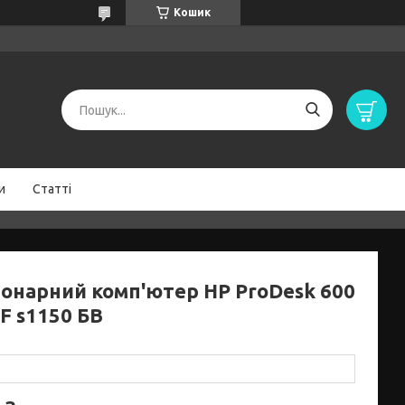
Кошик
и
Статті
іонарний комп'ютер HP ProDesk 600
F s1150 БВ