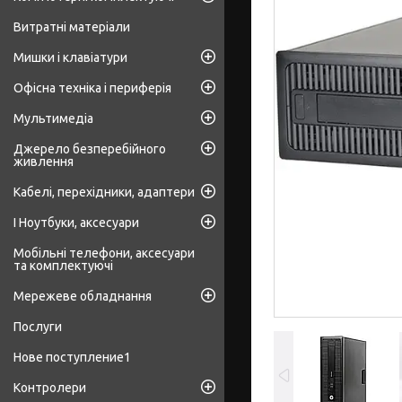
Витратні матеріали
Мишки і клавіатури
Офісна техніка і периферія
Мультимедіа
Джерело безперебійного
живлення
Кабелі, перехідники, адаптери
І Ноутбуки, аксесуари
Мобільні телефони, аксесуари
та комплектуючі
Мережеве обладнання
Послуги
Нове поступление1
Контролери