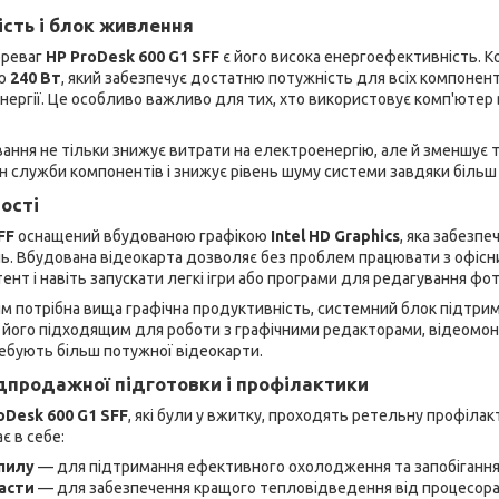
сть і блок живлення
ереваг
HP ProDesk 600 G1 SFF
є його висока енергоефективність. 
тю
240 Вт
, який забезпечує достатню потужність для всіх компонен
ергії. Це особливо важливо для тих, хто використовує комп'ютер 
ння не тільки знижує витрати на електроенергію, але й зменшує 
мін служби компонентів і знижує рівень шуму системи завдяки біл
ості
FF
оснащений вбудованою графікою
Intel HD Graphics
, яка забезпе
ь. Вбудована відеокарта дозволяє без проблем працювати з офіс
нт і навіть запускати легкі ігри або програми для редагування фот
им потрібна вища графічна продуктивність, системний блок підтр
ь його підходящим для роботи з графічними редакторами, відеомо
ебують більш потужної відеокарти.
продажної підготовки і профілактики
oDesk 600 G1 SFF
, які були у вжитку, проходять ретельну профіла
є в себе:
пилу
— для підтримання ефективного охолодження та запобігання 
асти
— для забезпечення кращого тепловідведення від процесора