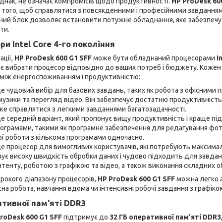
днак, не означає компромісів щодо продуктивності.
HP ProDesk 60
я того, щоб справлятися з повсякденними і професійними завдання
мний блок дозволяє встановити потужне обладнання, яке забезпеч
ти.
и Intel Core 4-го покоління
ації,
HP ProDesk 600 G1 SFF
може бути обладнаний процесорами
I
яє вибрати процесор відповідно до ваших потреб і бюджету. Кожен 
між енергоспоживанням і продуктивністю:
е чудовий вибір для базових завдань, таких як робота з офісними п
узики та перегляд відео. Він забезпечує достатню продуктивніст
же справлятися з легкими завданнями багатозадачності.
е середній варіант, який пропонує вищу продуктивність і краще пі
грамами, такими як програмне забезпечення для редагування фотог
ї роботи з кількома програмами одночасно.
е процесор для вимогливих користувачів, які потребують максима
ує високу швидкість обробки даних і чудово підходить для завдань
нтенту, роботою з графікою та відео, а також виконання складних 
рокого діапазону процесорів,
HP ProDesk 600 G1 SFF
можна легко а
на робота, навчання вдома чи інтенсивні робочі завдання з графіко
тивної пам'яті DDR3
roDesk 600 G1 SFF
підтримує до
32 ГБ оперативної пам'яті DDR3