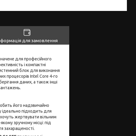
нформація для замовлення
значене для професійного
ективність і компактні
системний блок для виконання
х процесорів Intel Core 4-го
ерігання даних, а також інші
вантажень.
робить його надзвичайно
у ідеально підходить для
не хочуть жертвувати вільним
якому зручному місці: під
тя захаращеності.