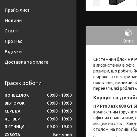
Прайс-лист
Новини
Статті
Опис
Про Нас
Відгуки
Системний блок
HP P
Доставка та оплата
використання в офісі
розміри, що робить й
широкого спектру зав
Графік роботи
покоління, великий о
переваги, які роблят
09:00
19:00
ПОНЕДІЛОК
Корпус та дизай
09:00
19:00
ВІВТОРОК
HP ProDesk 600 G1 S
09:00
19:00
СЕРЕДА
компактним і зручни
офісних працівників, 
09:00
19:00
ЧЕТВЕР
місцем на столі. Зав
09:00
19:00
ПʼЯТНИЦЯ
столом, на полиці аб
Вихідний
СУБОТА