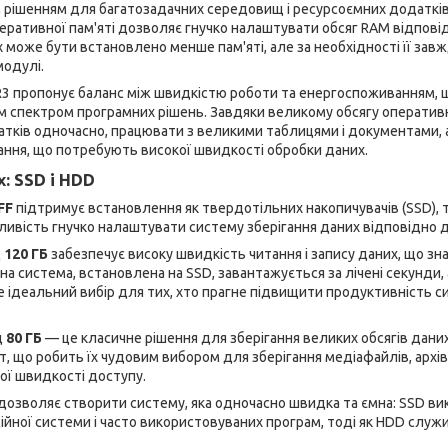
рішенням для багатозадачних середовищ і ресурсоємних додатків
ративної пам'яті дозволяє гнучко налаштувати обсяг RAM відповід
х може бути встановлено менше пам'яті, але за необхідності її за
одулі.
R3 пропонує баланс між швидкістю роботи та енергоспоживанням,
 спектром програмних рішень. Завдяки великому обсягу оперативн
атків одночасно, працювати з великими таблицями і документами,
ання, що потребують високої швидкості обробки даних.
: SSD і HDD
FF
підтримує встановлення як твердотільних накопичувачів (SSD), т
ивість гнучко налаштувати систему зберігання даних відповідно д
д
120 ГБ
забезпечує високу швидкість читання і запису даних, що з
на система, встановлена на SSD, завантажується за лічені секунди
 ідеальний вибір для тих, хто прагне підвищити продуктивність с
д
80 ГБ
— це класичне рішення для зберігання великих обсягів дан
йт, що робить їх чудовим вибором для зберігання медіафайлів, архіві
ої швидкості доступу.
 дозволяє створити систему, яка одночасно швидка та ємна: SSD в
йної системи і часто використовуваних програм, тоді як HDD служ