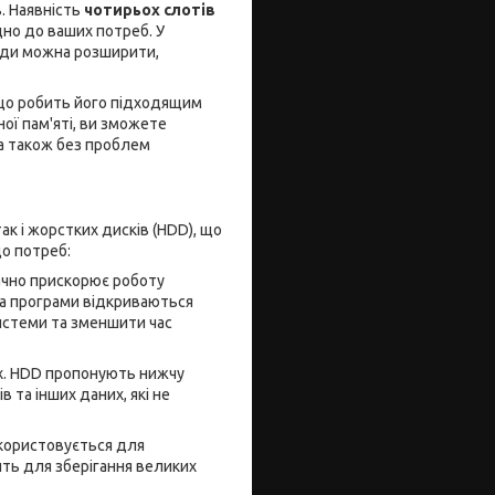
. Наявність
чотирьох слотів
но до ваших потреб. У
вжди можна розширити,
 що робить його підходящим
ої пам'яті, ви зможете
 а також без проблем
ак і жорстких дисків (HDD), що
о потреб:
начно прискорює роботу
, а програми відкриваються
истеми та зменшити час
их. HDD пропонують нижчу
в та інших даних, які не
икористовується для
ить для зберігання великих