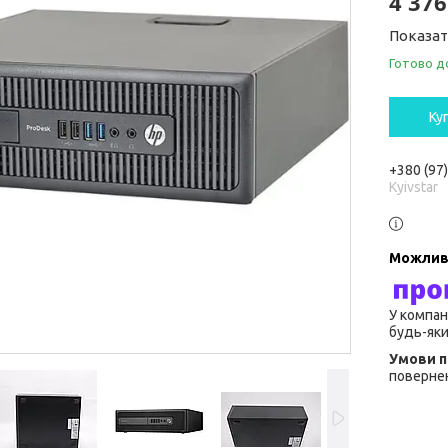
4 376
Показат
Готово д
Ку
+380 (97
Kyivstar
У компан
будь-яки
повернен