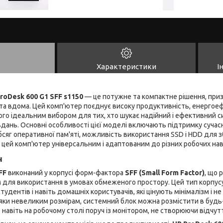
Характеристики
І
roDesk 600 G1 SFF s1150
— це потужне та компактне рішення, при
 та вдома. Цей комп'ютер поєднує високу продуктивність, енергоеф
ого ідеальним вибором для тих, хто шукає надійний і ефективний 
дань. Основні особливості цієї моделі включають підтримку сучасни
бсяг оперативної пам'яті, можливість використання SSD і HDD для зб
ь цей комп'ютер універсальним і адаптованим до різних робочих на
н
FF
виконаний у корпусі форм-фактора
SFF (Small Form Factor)
, що 
м для використання в умовах обмеженого простору. Цей тип корпус
студентів і навіть домашніх користувачів, які цінують мінімалізм і 
дяки невеликим розмірам, системний блок можна розмістити в будь-
о навіть на робочому столі поруч із монітором, не створюючи відчут