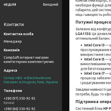
Компактний корпус, о
Вихідний
НЕДІЛЯ
необхідні функції дл
габарити, цей систе
міць і швидкість робо
Потужні процесор
Контакти
Залежно від конфігур
LGA1150
. Це дозвол
оптимальний баланс 
Менеджер
Intel Core i3
— ц
прослуховування м
використання і мо
CompSoft-інтернет магазин
Intel Core i5
— ц
комп'ютерних комплектуючих
вимогливішими про
для багатозадачно
Intel Core i7
— ц
Склад-офіс: м.Васильківська
процесор забезпеч
Магазин: м.Іподром, Київ, Україна
і редагуванням ко
Завдяки наявності ши
потреби, будь то офіс
+380 (97) 350-92-92
Підтримка опера
Kyivstar
Системний блок
HP P
+380 (66) 350-92-92