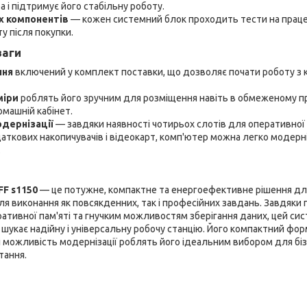
 і підтримує його стабільну роботу.
х компонентів
— кожен системний блок проходить тести на праце
у після покупки.
ваги
ння
включений у комплект поставки, що дозволяє почати роботу з 
міри
роблять його зручним для розміщення навіть в обмеженому пр
машній кабінет.
дернізації
— завдяки наявності чотирьох слотів для оперативної 
ткових накопичувачів і відеокарт, комп'ютер можна легко модерні
.
FF s1150
— це потужне, компактне та енергоефективне рішення для 
я виконання як повсякденних, так і професійних завдань. Завдяки 
ативної пам'яті та гнучким можливостям зберігання даних, цей си
 шукає надійну і універсальну робочу станцію. Його компактний фо
 можливість модернізації роблять його ідеальним вибором для бізне
тання.