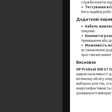
служби комп'ютера
Тестування всі
його надійну робот
Додаткові пере
Кабель живле
покупки.
Компактні роз
приміщення або до
Можливість мо
встановлення дода
зростаючих вимог
Висновок
HP ProDesk 600 G1 S
широкі можливості дл
великому обсягу опер
вибором для тих, хто
енергоефективність і
домашнього викорис