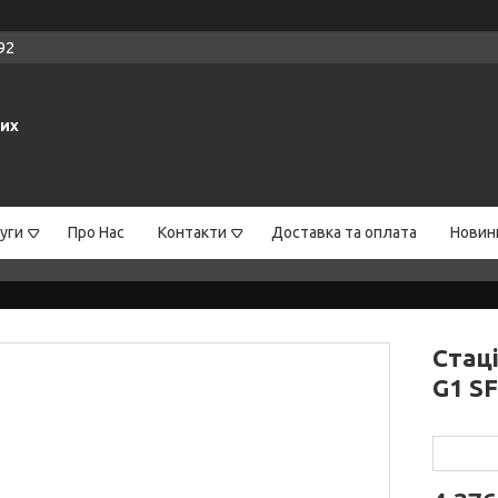
92
них
уги
Про Нас
Контакти
Доставка та оплата
Новин
Стац
G1 SF