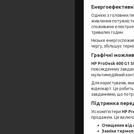
Енергоефективні
Однією з головних п
живлення потужніс
споживанні електроен
тривалих годин.
Низьке енергоспожива
чергу, збільшує тер
Графічні можлив
HP ProDesk 600 G1 S
повсякденних завдан
мультимедійний конте
Для користувачів, як
відеокарт. Це робит
завданнями, що потр
Підтримка перед
Усі комп’ютери
HP Pr
продажем. Це включа
Очищення від 
Заміна термоп