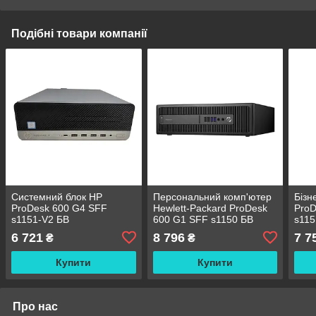
Подібні товари компанії
Системний блок HP
Персональний комп'ютер
Бізн
ProDesk 600 G4 SFF
Hewlett-Packard ProDesk
ProD
s1151-V2 БВ
600 G1 SFF s1150 БВ
s115
6 721
8 796
7 7
₴
₴
Купити
Купити
Про нас