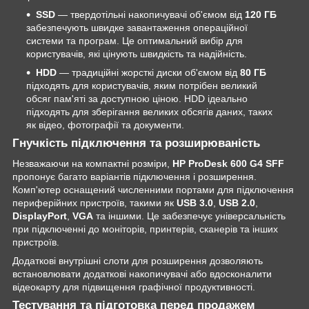
SSD
— твердотільні накопичувачі об'ємом від
120 ГБ
забезпечують швидке завантаження операційної
системи та програм. Це оптимальний вибір для
користувачів, які цінують швидкість та надійність.
HDD
— традиційні жорсткі диски об'ємом від
80 ГБ
підходять для користувачів, яким потрібен великий
обсяг пам'яті за доступною ціною. HDD ідеально
підходять для зберігання великих обсягів даних, таких
як відео, фотографії та документи.
Гнучкість підключення та розширюваність
Незважаючи на компактні розміри,
HP ProDesk 600 G4 SFF
пропонує багато варіантів підключення і розширення.
Комп'ютер оснащений численними портами для підключення
периферійних пристроїв, такими як
USB 3.0
,
USB 2.0
,
DisplayPort
,
VGA
та іншими. Це забезпечує універсальність
при підключенні до моніторів, принтерів, сканерів та інших
пристроїв.
Додаткові внутрішні слоти для розширення дозволяють
встановлювати додаткові накопичувачі або вдосконалити
відеокарту для підвищення графічної продуктивності.
Тестування та підготовка перед продажем