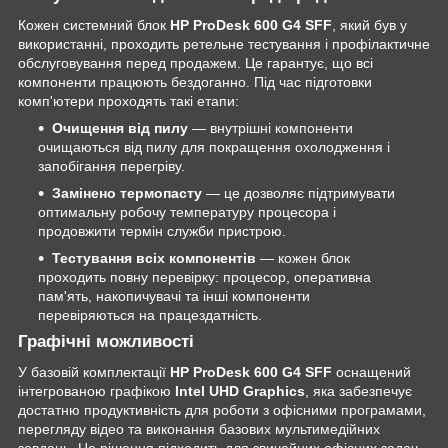
Кожен системний блок
HP ProDesk 600 G4 SFF
, який був у
використанні, проходить ретельне тестування і профілактичне
обслуговування перед продажем. Це гарантує, що всі
компоненти працюють бездоганно. Під час підготовки
комп'ютери проходять такі етапи:
Очищення від пилу
— внутрішні компоненти
очищаються від пилу для покращення охолодження і
запобігання перегріву.
Замінено термопасту
— це дозволяє підтримувати
оптимальну робочу температуру процесора і
продовжити термін служби пристрою.
Тестування всіх компонентів
— кожен блок
проходить повну перевірку: процесор, оперативна
пам'ять, накопичувачі та інші компоненти
перевіряються на працездатність.
Графічні можливості
У базовій комплектації
HP ProDesk 600 G4 SFF
оснащений
інтегрованою графікою
Intel UHD Graphics
, яка забезпечує
достатню продуктивність для роботи з офісними програмами,
перегляду відео та виконання базових мультимедійних
завдань. Це рішення підходить для звичайних офісних задач.