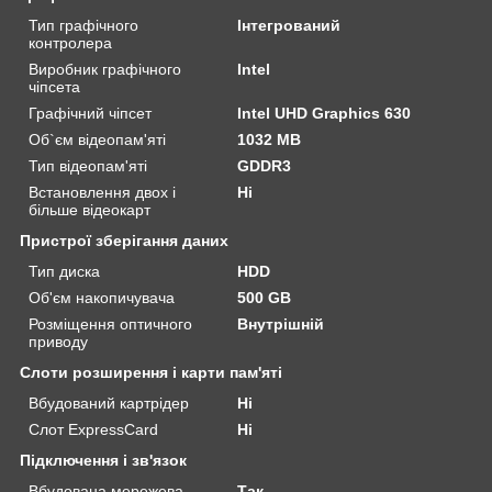
Тип графічного
Інтегрований
контролера
Виробник графічного
Intel
чіпсета
Графічний чіпсет
Intel UHD Graphics 630
Об`єм відеопам'яті
1032 MB
Тип відеопам'яті
GDDR3
Встановлення двох і
Ні
більше відеокарт
Пристрої зберігання даних
Тип диска
HDD
Об'єм накопичувача
500 GB
Розміщення оптичного
Внутрішній
приводу
Слоти розширення і карти пам'яті
Вбудований картрідер
Ні
Слот ExpressCard
Ні
Підключення і зв'язок
Вбудована мережева
Так