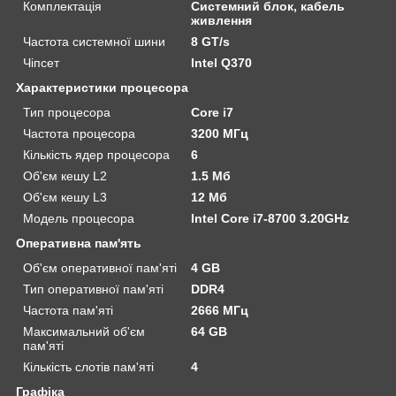
Комплектація
Системний блок, кабель
живлення
Частота системної шини
8 GT/s
Чіпсет
Intel Q370
Характеристики процесора
Тип процесора
Core i7
Частота процесора
3200 МГц
Кількість ядер процесора
6
Об'єм кешу L2
1.5 Мб
Об'єм кешу L3
12 Мб
Модель процесора
Intel Core i7-8700 3.20GHz
Оперативна пам'ять
Об'єм оперативної пам'яті
4 GB
Тип оперативної пам'яті
DDR4
Частота пам'яті
2666 МГц
Максимальний об'єм
64 GB
пам'яті
Кількість слотів пам'яті
4
Графіка