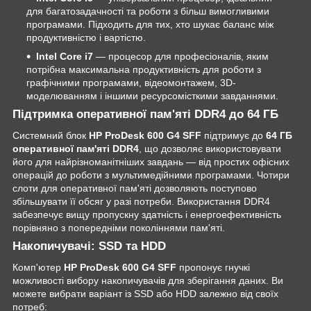
для багатозадачності та роботи з більш вимогливими
програмами. Підходить для тих, хто шукає баланс між
продуктивністю і вартістю.
Intel Core i7
— процесор для професіоналів, яким
потрібна максимальна продуктивність для роботи з
графічними програмами, відеомонтажем, 3D-
моделюванням і іншими ресурсомісткими завданнями.
Підтримка оперативної пам'яті DDR4 до 64 ГБ
Системний блок
HP ProDesk 600 G4 SFF
підтримує до
64 ГБ
оперативної пам'яті DDR4
, що дозволяє використовувати
його для найрізноманітніших завдань — від простих офісних
операцій до роботи з мультимедійними програмами. Чотири
слоти для оперативної пам'яті дозволяють поступово
збільшувати її обсяг у разі потреби. Використання DDR4
забезпечує вищу пропускну здатність і енергоефективність
порівняно з попередніми поколіннями пам'яті.
Накопичувачі: SSD та HDD
Комп'ютер
HP ProDesk 600 G4 SFF
пропонує гнучкі
можливості вибору накопичувачів для зберігання даних. Ви
можете вибрати варіант із SSD або HDD залежно від своїх
потреб: