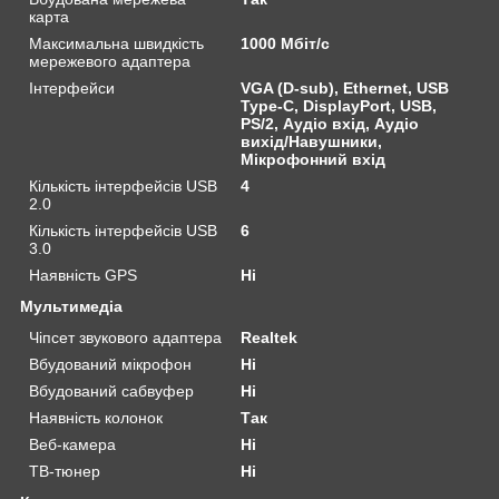
карта
Максимальна швидкість
1000 Мбіт/с
мережевого адаптера
Інтерфейси
VGA (D-sub), Ethernet, USB
Type-C, DisplayPort, USB,
PS/2, Аудіо вхід, Аудіо
вихід/Навушники,
Мікрофонний вхід
Кількість інтерфейсів USB
4
2.0
Кількість інтерфейсів USB
6
3.0
Наявність GPS
Ні
Мультимедіа
Чіпсет звукового адаптера
Realtek
Вбудований мікрофон
Ні
Вбудований сабвуфер
Ні
Наявність колонок
Так
Веб-камера
Ні
ТВ-тюнер
Ні