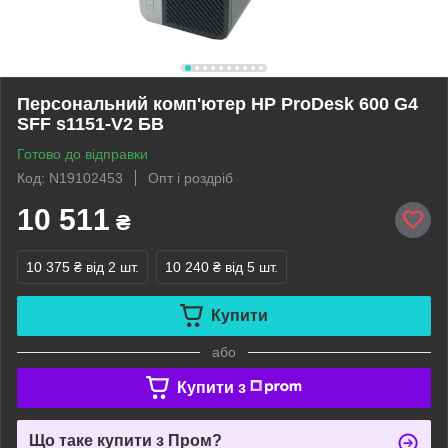
Персональний комп'ютер HP ProDesk 600 G4
SFF s1151-V2 БВ
Готово до відправки
Код: N19102453
Опт і роздріб
10 511
₴
10 375 ₴
від 2 шт.
10 240 ₴
від 5 шт.
Купити
або
Купити з
Що таке купити з Пром?