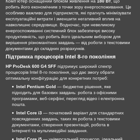
Комп'ютер оснащений блоком живлення на
180 Вт
, що
робить його економічним з точки зору енергоспоживання. Це
особливо важливо для підприємств, які прагнуть мінімізувати
експлуатаційні витрати і зменшити негативний вплив на
навколишнє середовище. Водночас, при невеликому
енергоспоживанні системний блок забезпечує високу
продуктивність, що робить його ідеальним вибором для
вирішення різноманітних завдань — від роботи з текстовими
документами до складних розрахунків.
Підтримка процесорів Intel 8-го покоління
HP ProDesk 600 G4 SFF
підтримує широкий спектр
процесорів Intel 8-го покоління, що дає змогу обрати
оптимальну конфігурацію для конкретних потреб:
Intel Pentium Gold
— бюджетне рішення, яке
підходить для базових завдань: робота з офісними
програмами, веб-серфінг, перегляд відео і електронна
пошта.
Intel Core i3
— початковий варіант для стандартних
повсякденних завдань, таких як робота з текстовими
документами, створення презентацій, робота в
Інтернеті та мультимедійні завдання.
Intel Core i5
— універсальний процесор, ідеальний