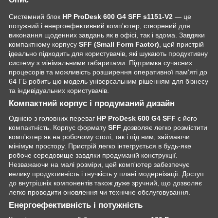
Системний блок
HP ProDesk 600 G4 SFF s1151-V2
— це
потужний і енергоефективний комп'ютер, створений для
виконання щоденних завдань як в офісі, так і вдома. Завдяки
компактному корпусу
SFF (Small Form Factor)
, цей пристрій
ідеально підходить для користувачів, які шукають продуктивну
систему з мінімальними габаритами. Підтримка сучасних
процесорів та можливість розширення оперативної пам'яті до
64 ГБ робить цю модель універсальним рішенням для бізнесу
та індивідуальних користувачів.
Компактний корпус і продуманий дизайн
Однією з головних переваг
HP ProDesk 600 G4 SFF
є його
компактність. Корпус формату
SFF
дозволяє легко розмістити
комп'ютер як на робочому столі, так і під ним, займаючи
мінімум простору. Пристрій легко інтегрується в будь-яке
робоче середовище завдяки продуманій конструкції.
Незважаючи на малі розміри, цей комп'ютер забезпечує
велику продуктивність і гнучкість у плані модернізації. Доступ
до внутрішніх компонентів також дуже зручний, що дозволяє
легко проводити оновлення чи технічне обслуговування.
Енергоефективність і потужність