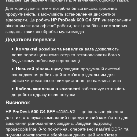
Для користувачів, яким потрібна більш висока графічна
продуктивність, є можливість встановлення дискретної
відеокарти. Це робить
HP ProDesk 600 G4 SFF
універсальним
рішенням як для офісної роботи, так і для більш вимогливих
завдань, таких як обробка мультимедіа.
Додаткові переваги
Компактні розміри та невелика вага
дозволяють
легко переміщати комп'ютер та встановлювати його у
будь-якому робочому середовищі.
Низький рівень шуму
завдяки продуманій системі
охолодження робить цей комп'ютер ідеальним для
офісів чи домашнього використання, де важлива тиша.
Кабель живлення в комплекті
забезпечує готовність
до роботи одразу після покупки.
Висновок
HP ProDesk 600 G4 SFF s1151-V2
— це ідеальне рішення
для тих, хто шукає компактний і продуктивний комп'ютер для
виконання різноманітних завдань. Завдяки підтримці
процесорів Intel 8-го покоління, оперативної пам'яті DDR4 та
гнучким можливостям зберігання даних, цей комп'ютер