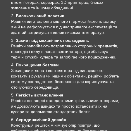
в комп’ютерах, серверах, 3D-принтерах, блоках
живлення та іншому обладнанні.
Високоякісний пластик
Решітки виготовлені з міцного і термостійкого пластику,
який не деформується під час тривалої експлуатації та
здатний витримувати вплив високих температур.
Захист від механічних пошкоджень
Решітки запобігають потраплянню сторонніх предметів,
проводів і пилу в лопаті вентилятора, що збільшує
термін служби кулера та запобігає його пошкодженню.
Покращення безпеки
Захищаючи лопаті вентилятора від випадкового
контакту з руками чи іншими об’єктами, решітки роблять
систему охолодження безпечною для користувача та
оточуючого середовища.
Легкість встановлення
Решітки оснащені стандартними кріпильними отворами,
які дозволяють швидко та просто встановити їх на
кулери за допомогою стандартних болтів.
Аеродинамічний дизайн
Конструкція решіток мінімізує опір повітря, що
забезпечує ефективне охолодження без значного