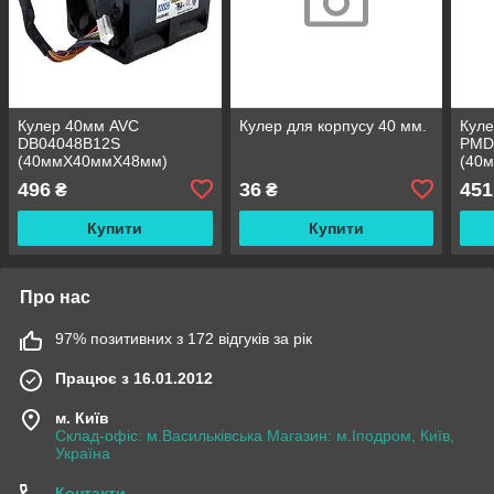
Кулер 40мм AVC
Кулер для корпусу 40 мм.
Кул
DB04048B12S
PMD
(40ммХ40ммХ48мм)
(40
10000prm, DC12V-1.9A
1000
496
36
451
₴
₴
12W (26K8082) БВ
11.4
Купити
Купити
Про нас
97% позитивних з 172 відгуків за рік
Працює з 16.01.2012
м. Київ
Склад-офіс: м.Васильківська Магазин: м.Іподром, Київ,
Україна
Контакти