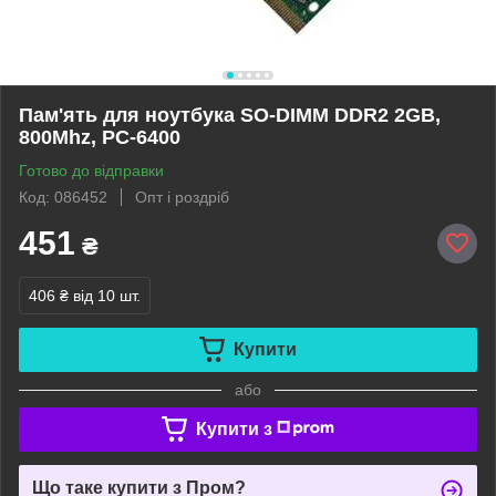
Пам'ять для ноутбука SO-DIMM DDR2 2GB,
800Mhz, PC-6400
Готово до відправки
Код: 086452
Опт і роздріб
451
₴
406 ₴
від 10 шт.
Купити
або
Купити з
Що таке купити з Пром?