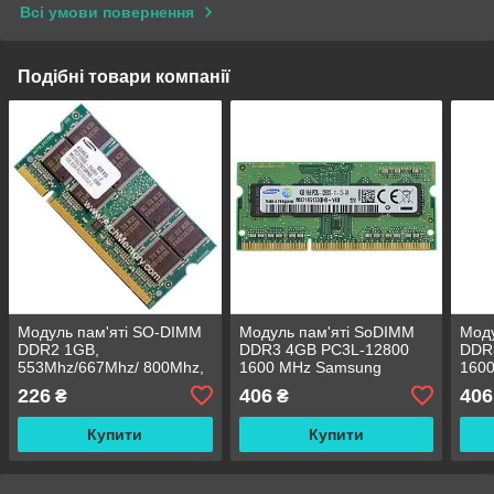
Всі умови повернення
Подібні товари компанії
Модуль пам'яті SO-DIMM
Модуль пам'яті SoDIMM
Моду
DDR2 1GB,
DDR3 4GB PC3L-12800
DDR
553Mhz/667Mhz/ 800Mhz,
1600 MHz Samsung
160
для ноутбука
(M471B5173QH0-YK0)
226
406
406
₴
₴
OEM
Купити
Купити