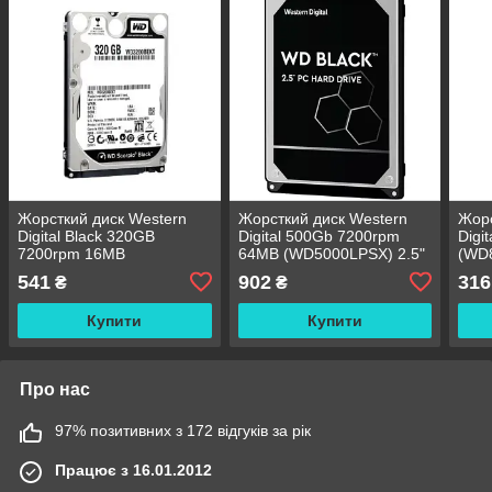
Жорсткий диск Western
Жорсткий диск Western
Жорс
Digital Black 320GB
Digital 500Gb 7200rpm
Digi
7200rpm 16MB
64MB (WD5000LPSX) 2.5"
(WD
(WD3200BEKT) 2.5" SATA
SATAIII БВ
SATA
541
902
316
₴
₴
II БВ
Купити
Купити
Про нас
97% позитивних з 172 відгуків за рік
Працює з 16.01.2012