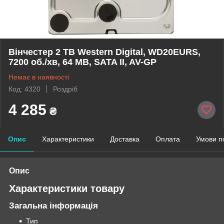
Вінчестер 2 TB Western Digital, WD20EURS,
7200 об./хв, 64 MB, SATA II, AV-GP
Немає в наявності
Код: 4320
Роздріб
4 285
₴
Опис
Характеристики
Доставка
Оплата
Умови п
Опис
Характеристики товару
Загальна інформація
Тип