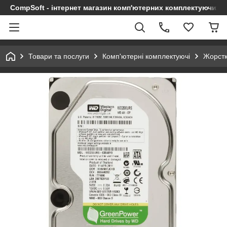
CompSoft - інтернет магазин комп'ютерних комплектуючих т
Товари та послуги
Комп'ютерні комплектуючі
Жорстк