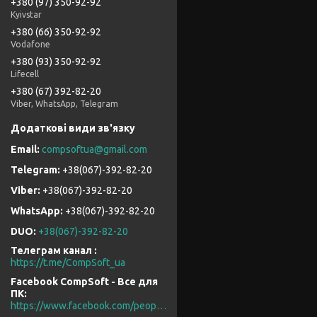
+380 (97) 350-92-92
Kyivstar
+380 (66) 350-92-92
Vodafone
+380 (93) 350-92-92
Lifecell
+380 (67) 392-82-20
Viber, WhatsApp, Telegram
compsoftua@gmail.com
+38(067)-392-82-20
+38(067)-392-82-20
+38(067)-392-82-20
DUO
+38(067)-392-82-20
Телеграм канал
https://t.me/CompSoft_ua
Facebook CompSoft - Все для
ПК
https://www.facebook.com/people/CompSoft-Все-для-ПК/61573976796581/