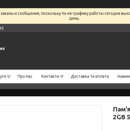
заказы и сообщения, поскольку по ее графику работы сегодня вых
день.
92
них
уги
Про Нас
Контакти
Доставка та оплата
Новин
Пам'
2GB 