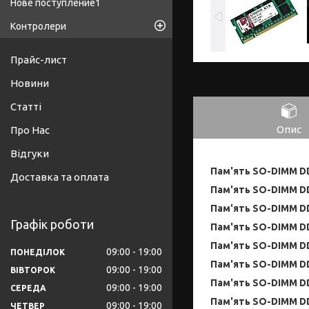
Нове поступление1
Контролери
Прайс-лист
Новини
Статті
Опис
Про Нас
Відгуки
Пам'ять SO-DIMM DD
Доставка та оплата
Пам'ять SO-DIMM DD
Пам'ять SO-DIMM DD
Графік роботи
Пам'ять SO-DIMM DD
Пам'ять SO-DIMM DDR
09:00
19:00
ПОНЕДІЛОК
Пам'ять SO-DIMM DD
09:00
19:00
ВІВТОРОК
Пам'ять SO-DIMM DD
09:00
19:00
СЕРЕДА
Пам'ять SO-DIMM DD
09:00
19:00
ЧЕТВЕР