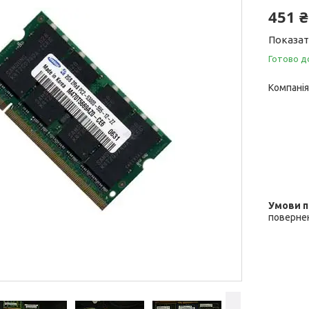
451 ₴
Показат
Готово д
Компанія
повернен