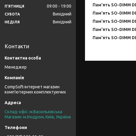
Пам'ять SO-DIMM DD
09:00
19:00
ПʼЯТНИЦЯ
Пам'ять SO-DIMM DD
Вихідний
СУБОТА
Пам'ять SO-DIMM DD
Вихідний
НЕДІЛЯ
Пам'ять SO-DIMM DD
Пам'ять SO-DIMM DD
Контакти
Менеджер
CompSoft-інтернет магазин
комп'ютерних комплектуючих
Склад-офіс: м.Васильківська
Магазин: м.Іподром, Київ, Україна