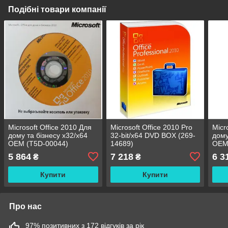
Подібні товари компанії
Microsoft Office 2010 Для
Microsoft Office 2010 Pro
Micr
дому та бізнесу x32/x64
32-bit/x64 DVD BOX (269-
дому
ОЕМ (T5D-00044)
14689)
ОЕМ
5 864
7 218
6 3
₴
₴
Купити
Купити
Про нас
97% позитивних з 172 відгуків за рік