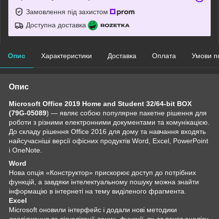
Замовлення під захистом
Доступна доставка
Опис
Характеристики
Доставка
Оплата
Умови п
Опис
Microsoft Office 2019 Home and Student 32/64-bit BOX
(79G-05089
) — являє собою популярне пакетне рішення для
роботи з різними електронними документами та комунікацією.
До складу рішення Office 2016 для дому та навчання входять
найсучасніші версії офісних продуктів Word, Excel, PowerPoint
і OneNote.
Word
Нова опція «Конструктор» прискорює доступ до потрібних
функцій, а завдяки інтелектуальному пошуку можна знайти
інформацію в інтернеті на тему виділеного фрагмента.
Excel
Microsoft оновили інтерфейс і додали нові методики
дослідження та візуалізації даних. функції, як-от пакет аналізу,