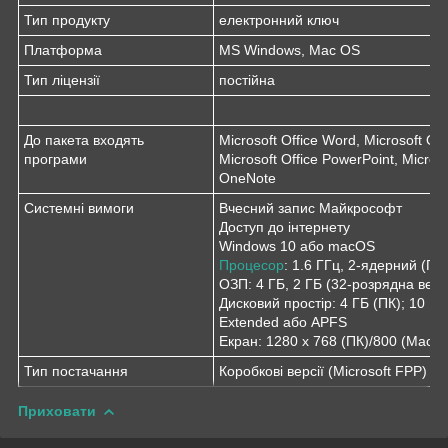
Тип продукту
електронний ключ
Платформа
MS Windows, Mac OS
Тип ліцензії
постійна
До пакета входять
Microsoft Office Word, Microsoft Off
програми
Microsoft Office PowerPoint, Microso
OneNote
Системні вимоги
Вчесний запис Майкрософт
Доступ до інтернету
Windows 10 або macOS
Процесор
: 1.6 ГГц, 2-ядерний (ПК)
ОЗП: 4 ГБ, 2 ГБ (32-розрядна верс
Дисковий простір: 4 ГБ (ПК); 10 Г
Extended або APFS
Екран: 1280 x 768 (ПК)/800 (Mac)
Тип постачання
Коробкові версії (Microsoft FPP)
Приховати