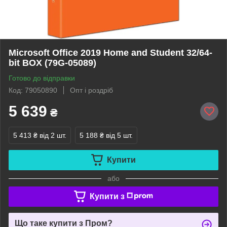
Microsoft Office 2019 Home and Student 32/64-
bit BOX (79G-05089)
Готово до відправки
Код: 79050890
Опт і роздріб
5 639
₴
5 413 ₴
від 2 шт.
5 188 ₴
від 5 шт.
Купити
або
Купити з
Що таке купити з Пром?