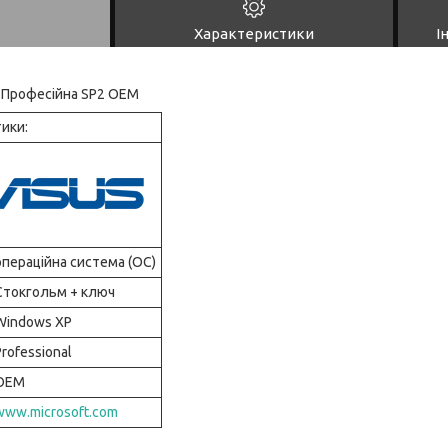
Характеристики
І
P Професійна SP2 OEM
ики:
операційна система (OC)
Стокгольм + ключ
Windows XP
Professional
OEM
www.microsoft.com