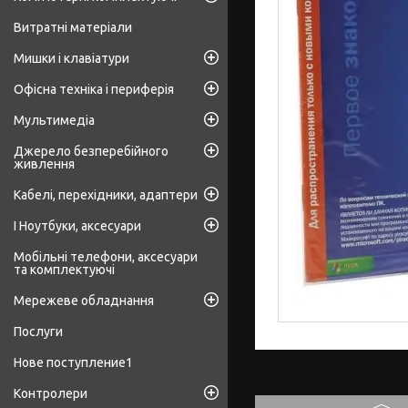
Витратні матеріали
Мишки і клавіатури
Офісна техніка і периферія
Мультимедіа
Джерело безперебійного
живлення
Кабелі, перехідники, адаптери
І Ноутбуки, аксесуари
Мобільні телефони, аксесуари
та комплектуючі
Мережеве обладнання
Послуги
Нове поступление1
Контролери