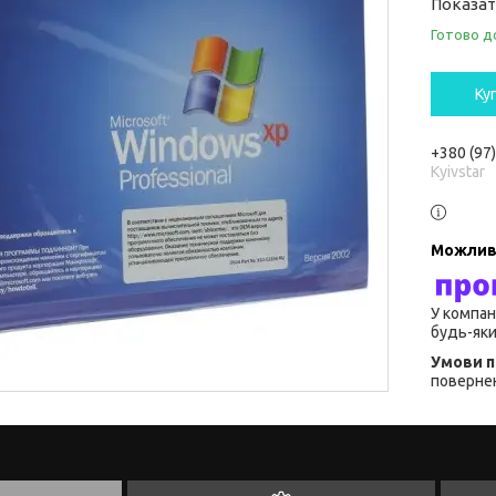
Показат
Готово д
Ку
+380 (97
Kyivstar
У компан
будь-яки
повернен