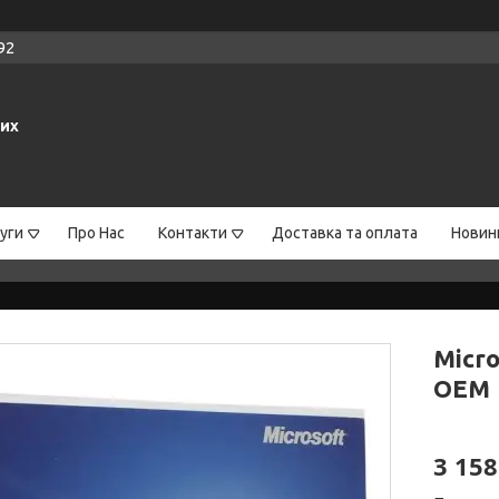
92
них
уги
Про Нас
Контакти
Доставка та оплата
Новин
Micr
OEM
3 158