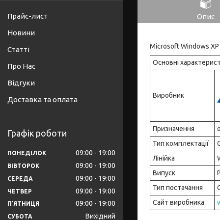
Прайс-лист
Опис
Новини
Microsoft Windows X
Статті
Основні характерист
Про Нас
Відгуки
Виробник
Доставка та оплата
Призначення
Графік роботи
Тип комплектації
09:00
19:00
ПОНЕДІЛОК
Лінійка
09:00
19:00
ВІВТОРОК
Випуск
09:00
19:00
СЕРЕДА
Тип постачання
09:00
19:00
ЧЕТВЕР
Сайт виробника
09:00
19:00
ПʼЯТНИЦЯ
Вихідний
СУБОТА