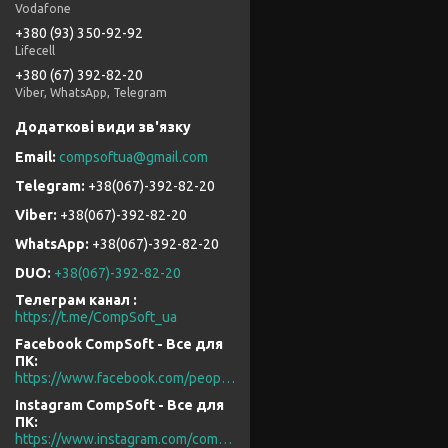
Vodafone
+380 (93) 350-92-92
Lifecell
+380 (67) 392-82-20
Viber, WhatsApp, Telegram
compsoftua@gmail.com
+38(067)-392-82-20
+38(067)-392-82-20
+38(067)-392-82-20
DUO
+38(067)-392-82-20
Телеграм канал
https://t.me/CompSoft_ua
Facebook CompSoft - Все для
ПК
https://www.facebook.com/people/CompSoft-Все-для-ПК/61573976796581/
Instagram CompSoft - Все для
ПК
https://www.instagram.com/compsoft.ua/