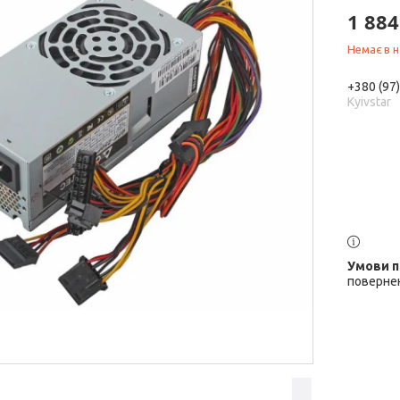
1 884
Немає в н
+380 (97
Kyivstar
повернен