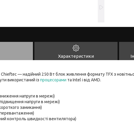
Характеристики
І
ї Chieftec — надійний 250 Вт блок живлення формату TFX з новітнь
ути використаний із
процесорами
та Intel і від AMD.
 зниження напруги в мережі)
 підвищення напруги в мережі)
 короткого замикання)
 перевантаження)
ний контроль швидкості вентилятора)