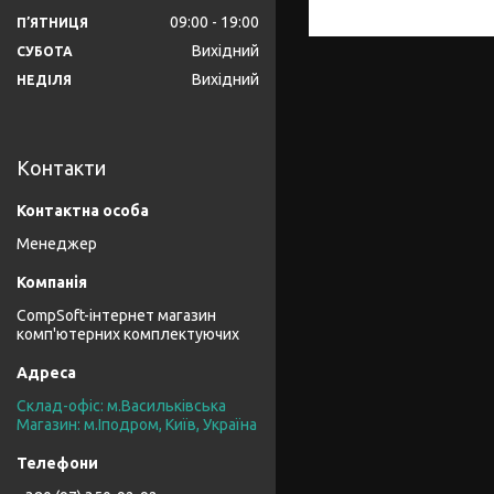
09:00
19:00
ПʼЯТНИЦЯ
Вихідний
СУБОТА
Вихідний
НЕДІЛЯ
Контакти
Менеджер
CompSoft-інтернет магазин
комп'ютерних комплектуючих
Склад-офіс: м.Васильківська
Магазин: м.Іподром, Київ, Україна