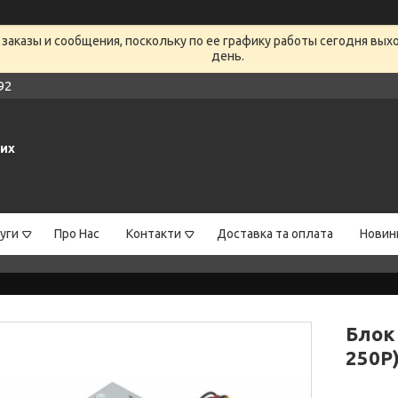
заказы и сообщения, поскольку по ее графику работы сегодня вых
день.
92
них
уги
Про Нас
Контакти
Доставка та оплата
Новин
Блок
250P