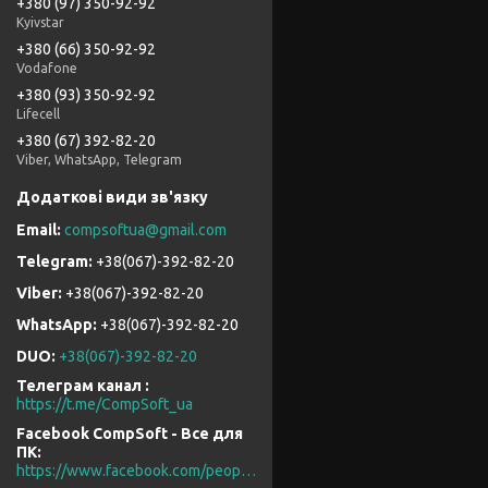
+380 (97) 350-92-92
Kyivstar
+380 (66) 350-92-92
Vodafone
+380 (93) 350-92-92
Lifecell
+380 (67) 392-82-20
Viber, WhatsApp, Telegram
compsoftua@gmail.com
+38(067)-392-82-20
+38(067)-392-82-20
+38(067)-392-82-20
DUO
+38(067)-392-82-20
Телеграм канал
https://t.me/CompSoft_ua
Facebook CompSoft - Все для
ПК
https://www.facebook.com/people/CompSoft-Все-для-ПК/61573976796581/