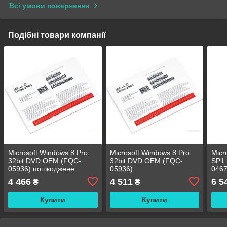
Всі умови повернення
Подібні товари компанії
Microsoft Windows 8 Pro
Microsoft Windows 8 Pro
Micr
32bit DVD OEM (FQC-
32bit DVD OEM (FQC-
SP1 
05936) пошкоджене
05936)
0467
паковання
4 466
4 511
6 5
₴
₴
Купити
Купити