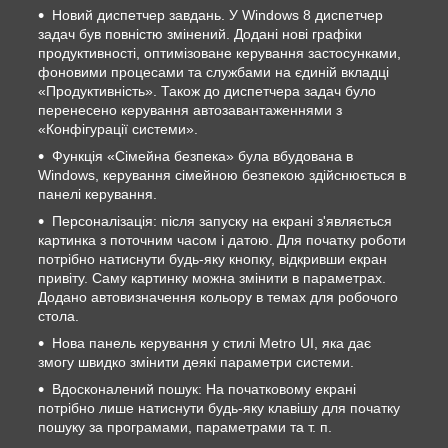
Новий диспетчер завдань. У Windows 8 диспетчер
задач був повністю змінений. Додані нові графіки
продуктивності, оптимізоване керування застосунками,
фоновими процесами та службами на єдиній вкладці
«Продуктивність». Також до диспетчера задач було
перенесено керування автозавантаженнями з
«Конфігурації системи».
Функція «Сімейна безпека» була вбудована в
Windows, керування сімейною безпекою здійснюється в
панелі керування.
Персоналізація: після запуску на екрані з'являється
картинка з поточним часом і датою. Для початку роботи
потрібно натиснути будь-яку кнопку, відкривши екран
привіту. Саму картинку можна змінити в параметрах.
Додано автовизначення кольору в темах для робочого
стола.
Нова панель керування у стилі Metro UI, яка дає
змогу швидко змінити деякі параметри системи.
Вдосконалений пошук: На початковому екрані
потрібно лише натиснути будь-яку клавішу для початку
пошуку за програмами, параметрами та т. п.