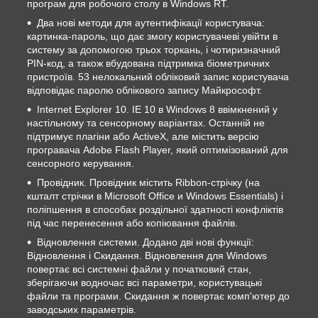
програм для робочого столу в Windows RT.
Два нові методи для аутентифікації користувача:
картинка-пароль, що дає змогу користувачеві увійти в
систему за допомогою трьох торкань, і чотиризначний
PIN-код, а також вбудована підтримка біометричних
пристроїв. 53 нелокальний обліковий запис користувача
відповідає паролю облікового запису Майкрософт.
Internet Explorer 10. IE 10 в Windows 8 ввімкнений у
настільному та сенсорному варіантах. Останній не
підтримує плагіни або ActiveX, але містить версію
програвача Adobe Flash Player, який оптимізований для
сенсорного керування.
Провідник. Провідник містить Ribbon-стрічку (на
кшталт стрічки в Microsoft Office и Windows Essentials) і
поліпшення в способах роздільної здатності конфліктів
під час перенесення або копіювання файлів.
Відновлення системи. Додано дві нові функції:
Відновлення і Скидання. Відновлення для Windows
повертає всі системні файли у початковий стан,
зберігаючи водночас всі параметри, користувацькі
файли та програми. Скидання ж повертає комп'ютер до
заводських параметрів.