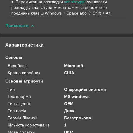
Перемикання розкладки
клавіатури
: змінювати
розкладку клавіатури можна також за допомогою
поєднань клавіш Windows + Space або ⇧ Shift + Alt.
Приховати
Характеристики
Основні
Виробник
Microsoft
Країна виробник
США
Основні атрибути
Тип
Операційні системи
Платформа
MS windows
Тип ліцензії
OEM
Тип носія
Диск
Термін Ліцензії
Безстрокова
Кількість користувачів
1
Мова додатки
UKR