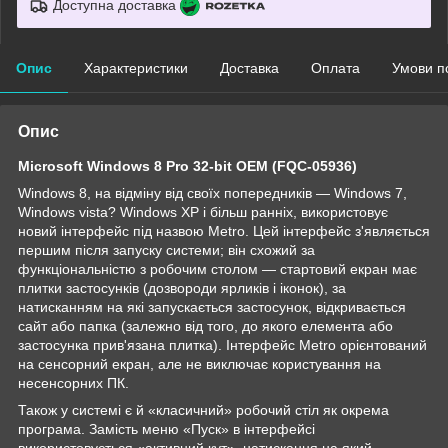
Доступна доставка
Опис
Характеристики
Доставка
Оплата
Умови п
Опис
Microsoft Windows 8 Pro 32-bit OEM (FQC-05936)
Windows 8, на відміну від своїх попередників — Windows 7,
Windows vista? Windows XP і більш ранніх, використовує
новий інтерфейс під назвою Metro. Цей інтерфейс з'являється
першим після запуску системи; він схожий за
функціональністю з робочим столом — стартовий екран має
плитки застосунків (дозвороди ярликів і іконок), за
натисканням на які запускається застосунок, відкривається
сайт або папка (залежно від того, до якого елемента або
застосунка прив'язана плитка). Інтерфейс Metro орієнтований
на сенсорний екран, але не виключає користування на
несенсорних ПК.
Також у системі є й «класичний» робочий стіл як окрема
програма. Замість меню «Пуск» в інтерфейсі
використовується «активний кут», натискання на який