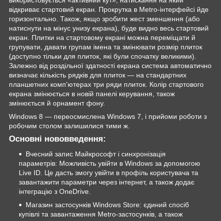
відкриває стартовий екран. Прокрутка в Metro-інтерфейсі йде
горизонтально. Також, якщо зробити жест зменшення (або
натиснути на мінус унизу екрана), буде видно весь стартовий
екран. Плитки на стартовому екрані можна переміщати й
групувати, давати групам імена та змінювати розмір плиток
(доступно тільки для плиток, які були спочатку великими).
Залежно від роздільної здатності екрана система автоматично
визначає кількість рядків для плиток — на стандартних
планшетних комп'ютерах три ряди плиток. Колір стартового
екрана змінюється в новій панелі керування, також
змінюється й орнамент фону.
Windows 8 — переосмислена Windows 7, і прийоми роботи з
робочим столом залишилися тими ж.
Основні нововведення:
Вчесний запис Майкрософт і синхронізація
параметрів: Можливість увійти в Windows за допомогою
Live ID. Це дасть змогу увійти в профіль користувача та
завантажити параметри через інтернет, а також додає
інтеграцію з OneDrive.
Магазин застосунків Windows Store: єдиний спосіб
купівлі та завантаження Metro-застосунків, а також